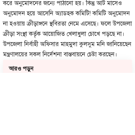
করে অনুমোদনের জন্যে পাঠানো হয়। কিন্তু আট মাসেও
অনুমোদন হয়ে আসেনি অ্যাডহক কমিটি! কমিটি অনুমোদন
না হওয়ায় ক্রীড়াঙ্গনে স্থবিরতা নেমে এসেছে। ফলে উপজেলা
ক্রীড়া সংস্থা কর্তৃক আয়োজিত খেলাধুলা চোখে পড়ছে না।
উপজেলা নির্বাহী অফিসার মাহমুদা কুলসুম মনি জানিয়েছেন
মন্ত্রণালয়ের সকল নির্দেশনা বাস্তবায়নে চেষ্টা করছেন।
আরও পড়ুন
মতলব দক্ষিণে বহিষ্কৃত সাবেক মেম্বার ইউসুফ
হাজরা গ্রেফতার
মতলবে ইয়াবা সেবনের সময় ৩ যুবককে
গণধোলাই, পুলিশে সোপর্দ