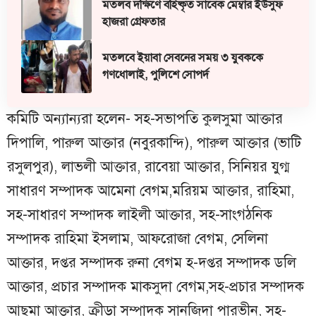
মতলব দক্ষিণে বহিষ্কৃত সাবেক মেম্বার ইউসুফ
হাজরা গ্রেফতার
মতলবে ইয়াবা সেবনের সময় ৩ যুবককে
গণধোলাই, পুলিশে সোপর্দ
কমিটি অন্যান্যরা হলেন- সহ-সভাপতি কুলসুমা আক্তার
দিপালি, পারুল আক্তার (নবুরকান্দি), পারুল আক্তার (ভাটি
রসুলপুর), লাভলী আক্তার, রাবেয়া আক্তার, সিনিয়র যুগ্ম
সাধারণ সম্পাদক আমেনা বেগম,মরিয়ম আক্তার, রাহিমা,
সহ-সাধারণ সম্পাদক লাইলী আক্তার, সহ-সাংগঠনিক
সম্পাদক রাহিমা ইসলাম, আফরোজা বেগম, সেলিনা
আক্তার, দপ্তর সম্পাদক রুনা বেগম হ-দপ্তর সম্পাদক ডলি
আক্তার, প্রচার সম্পাদক মাকসুদা বেগম,সহ-প্রচার সম্পাদক
আছমা আক্তার, ক্রীড়া সম্পাদক সানজিদা পারভীন, সহ-