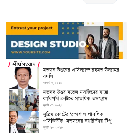
শীর্ষ সংবাদ
মতলব উত্তরের এসিল্যান্ড রহমত উল্যাহর
বদলি
আগস্ট ৩, ২০২৬
মতলব উত্তর মডেল মসজিদের যাত্রা,
কারিগরি ত্রুটিতে সাময়িক অসন্তোষ
জুলাই ৩১, ২০২৬
সুপ্রিম কোর্টের ‘স্পেশাল পাবলিক
প্রসিকিউটর’ মতলবের ব্যারিস্টার টিপু
জুলাই ২৯, ২০২৬