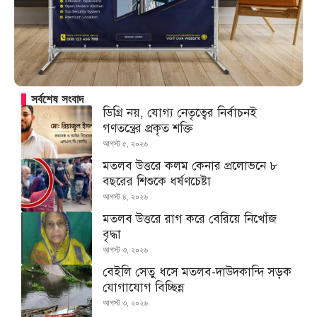
সর্বশেষ সংবাদ
ডিগ্রি নয়, যোগ্য নেতৃত্বের নির্বাচনই
গণতন্ত্রের প্রকৃত শক্তি
আগস্ট ৫, ২০২৬
মতলব উত্তরে কলম কেনার প্রলোভনে ৮
বছরের শিশুকে ধর্ষণচেষ্টা
আগস্ট ৪, ২০২৬
মতলব উত্তরে রাগ করে বেরিয়ে নিখোঁজ
বৃদ্ধা
আগস্ট ৩, ২০২৬
বেইলি সেতু ধসে মতলব-দাউদকান্দি সড়ক
যোগাযোগ বিচ্ছিন্ন
আগস্ট ৩, ২০২৬