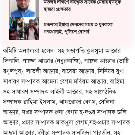
মতলব দক্ষিণে বহিষ্কৃত সাবেক মেম্বার ইউসুফ
হাজরা গ্রেফতার
মতলবে ইয়াবা সেবনের সময় ৩ যুবককে
গণধোলাই, পুলিশে সোপর্দ
কমিটি অন্যান্যরা হলেন- সহ-সভাপতি কুলসুমা আক্তার
দিপালি, পারুল আক্তার (নবুরকান্দি), পারুল আক্তার (ভাটি
রসুলপুর), লাভলী আক্তার, রাবেয়া আক্তার, সিনিয়র যুগ্ম
সাধারণ সম্পাদক আমেনা বেগম,মরিয়ম আক্তার, রাহিমা,
সহ-সাধারণ সম্পাদক লাইলী আক্তার, সহ-সাংগঠনিক
সম্পাদক রাহিমা ইসলাম, আফরোজা বেগম, সেলিনা
আক্তার, দপ্তর সম্পাদক রুনা বেগম হ-দপ্তর সম্পাদক ডলি
আক্তার, প্রচার সম্পাদক মাকসুদা বেগম,সহ-প্রচার সম্পাদক
আছমা আক্তার, ক্রীড়া সম্পাদক সানজিদা পারভীন, সহ-