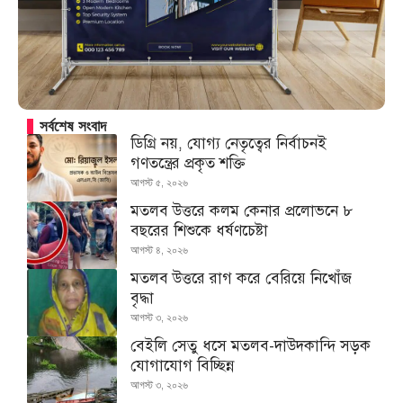
সর্বশেষ সংবাদ
ডিগ্রি নয়, যোগ্য নেতৃত্বের নির্বাচনই
গণতন্ত্রের প্রকৃত শক্তি
আগস্ট ৫, ২০২৬
মতলব উত্তরে কলম কেনার প্রলোভনে ৮
বছরের শিশুকে ধর্ষণচেষ্টা
আগস্ট ৪, ২০২৬
মতলব উত্তরে রাগ করে বেরিয়ে নিখোঁজ
বৃদ্ধা
আগস্ট ৩, ২০২৬
বেইলি সেতু ধসে মতলব-দাউদকান্দি সড়ক
যোগাযোগ বিচ্ছিন্ন
আগস্ট ৩, ২০২৬