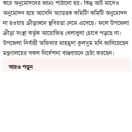
করে অনুমোদনের জন্যে পাঠানো হয়। কিন্তু আট মাসেও
অনুমোদন হয়ে আসেনি অ্যাডহক কমিটি! কমিটি অনুমোদন
না হওয়ায় ক্রীড়াঙ্গনে স্থবিরতা নেমে এসেছে। ফলে উপজেলা
ক্রীড়া সংস্থা কর্তৃক আয়োজিত খেলাধুলা চোখে পড়ছে না।
উপজেলা নির্বাহী অফিসার মাহমুদা কুলসুম মনি জানিয়েছেন
মন্ত্রণালয়ের সকল নির্দেশনা বাস্তবায়নে চেষ্টা করছেন।
আরও পড়ুন
মতলব দক্ষিণে বহিষ্কৃত সাবেক মেম্বার ইউসুফ
হাজরা গ্রেফতার
মতলবে ইয়াবা সেবনের সময় ৩ যুবককে
গণধোলাই, পুলিশে সোপর্দ