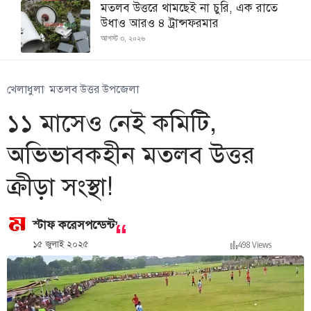
মতলব উত্তরে থামছেই না চুরি, এক রাতে
উধাও আরও ৪ ট্রান্সফরমার
আগস্ট ৩, ২০২৬
খেলাধুলা
মতলব উত্তর উপজেলা
১১ মাসেও নেই কমিটি,
অভিভাবকহীন মতলব উত্তর
ক্রীড়া সংস্থা!
,
স্টাফ করেসপন্ডেন্ট
১৫ জুলাই ২০২৫
498 Views