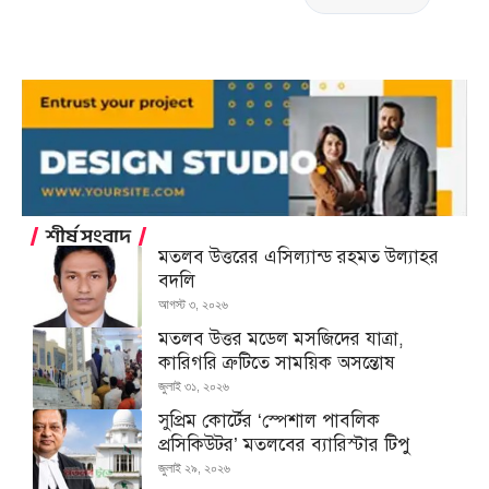
শীর্ষ সংবাদ
মতলব উত্তরের এসিল্যান্ড রহমত উল্যাহর
বদলি
আগস্ট ৩, ২০২৬
মতলব উত্তর মডেল মসজিদের যাত্রা,
কারিগরি ত্রুটিতে সাময়িক অসন্তোষ
জুলাই ৩১, ২০২৬
সুপ্রিম কোর্টের ‘স্পেশাল পাবলিক
প্রসিকিউটর’ মতলবের ব্যারিস্টার টিপু
জুলাই ২৯, ২০২৬