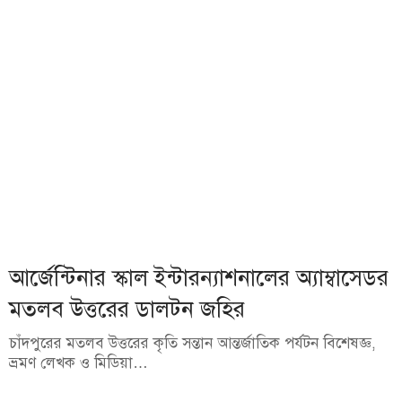
আর্জেন্টিনার স্কাল ইন্টারন্যাশনালের অ্যাম্বাসেডর
মতলব উত্তরের ডালটন জহির
চাঁদপুরের মতলব উত্তরের কৃতি সন্তান আন্তর্জাতিক পর্যটন বিশেষজ্ঞ,
ভ্রমণ লেখক ও মিডিয়া…