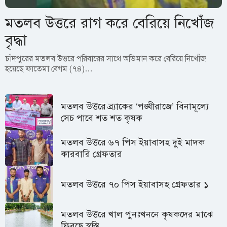
মতলব উত্তরে রাগ করে বেরিয়ে নিখোঁজ
বৃদ্ধা
চাঁদপুরের মতলব উত্তরে পরিবারের সাথে অভিমান করে বেরিয়ে নিখোঁজ
হয়েছে ফাতেমা বেগম (৭৪)…
মতলব উত্তরে ব্র্যাকের ‘পঙ্খীরাজে’ বিনামূল্যে
সেচ পাবে শত শত কৃষক
মতলব উত্তরে ৬৭ পিস ইয়াবাসহ দুই মাদক
কারবারি গ্রেফতার
মতলব উত্তরে ৭০ পিস ইয়াবাসহ গ্রেফতার ১
মতলব উত্তরে খাল পুনঃখননে কৃষকদের মাঝে
ফিরছে স্বস্তি