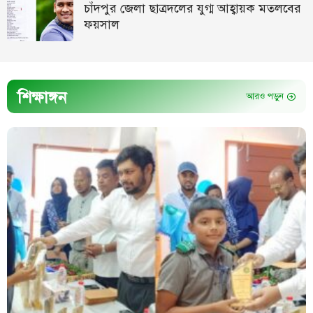
চাঁদপুর জেলা ছাত্রদলের যুগ্ম আহ্বায়ক মতলবের
ফয়সাল
শিক্ষাঙ্গন
আরও পড়ুন