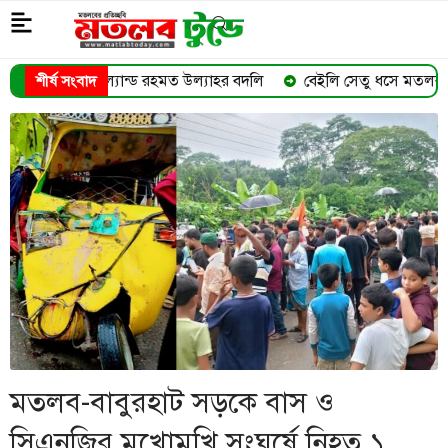
যান্ড রহমত উল্যাহর বদলি
বেইলি সেতু ধসে মতলব-দাউদকান্দি সড়ক যোগা
শীর্ষ সংবাদ
➜
মতলব-বাবুরহাট সড়কে বাস ও
সিএনজির মুখোমুখি সংঘর্ষে নিহত ১