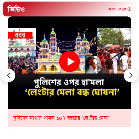
ভিডিও
আরও দেখুন
কীভাবে হবে ১০৮ তম লেংটার মেলা? যা জানাল প্রশাসন