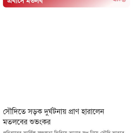
প্রবাসে মতলব
আরও
সৌদিতে সড়ক দুর্ঘটনায় প্রাণ হারালেন
মতলবের শুভংকর