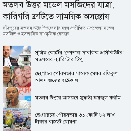
মতলব উত্তর মডেল মসজিদের যাত্রা,
কারিগরি ত্রুটিতে সাময়িক অসন্তোষ
চাঁদপুরের মতলব উত্তর উপজেলার বহুল প্রতীক্ষিত উপজেলা মডেল
মসজিদ ও ইসলামিক সাংস্কৃতিক কেন্দ্রের…
সুপ্রিম কোর্টের ‘স্পেশাল পাবলিক প্রসিকিউটর’
মতলবের ব্যারিস্টার টিপু
ছেংগাচর পৌরসভার সাবেক মেয়র রফিকুল
আলম জজের ইন্তেকাল
মতলব উত্তরে আসছেন মুফতী ফয়জুল করীম
ছেংগারচর পৌরসভার ৩১ কোটি ৮২ লাখ
টাকার বাজেট ঘোষণা