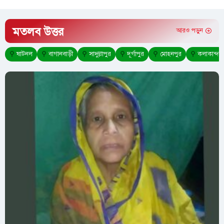
মতলব উত্তর
আরও পড়ুন
⚲
ষাটনল
⚲
বাগানবাড়ী
⚲
সাদুল্লাপুর
⚲
দূর্গাপুর
⚲
মোহনপুর
⚲
কলাকান্দা