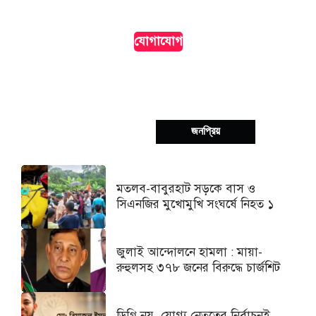
দৃশ্যমানতা।
যোগাযোগ
সর্বশেষ
জনপ্রিয়
মতলব-বাবুরহাট সড়কে বাস ও
সিএনজির মুখোমুখি সংঘর্ষে নিহত ১
জুলাই আন্দোলনে হামলা : মায়া-
রুহুলসহ ৩৭৮ জনের বিরুদ্ধে চার্জশিট
ডিগ্রি নয়, যোগ্য নেতৃত্বের নির্বাচনই