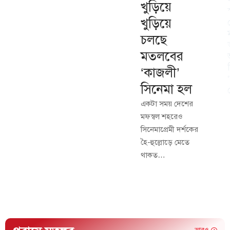
খুড়িয়ে
খুড়িয়ে
চলছে
মতলবের
‘কাজলী’
সিনেমা হল
একটা সময় দেশের
মফস্বল শহরেও
সিনেমাপ্রেমী দর্শকের
হৈ-হুল্লোড়ে মেতে
থাকত…