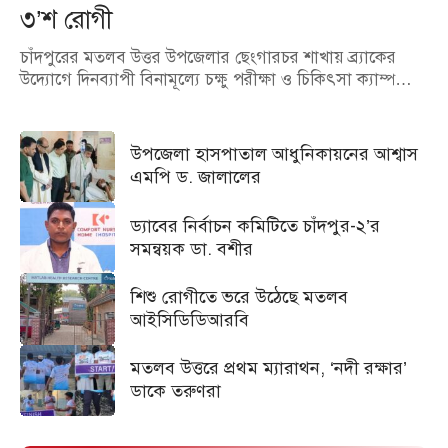
৩’শ রোগী
চাঁদপুরের মতলব উত্তর উপজেলার ছেংগারচর শাখায় ব্র্যাকের
উদ্যোগে দিনব্যাপী বিনামূল্যে চক্ষু পরীক্ষা ও চিকিৎসা ক্যাম্প…
উপজেলা হাসপাতাল আধুনিকায়নের আশ্বাস
এমপি ড. জালালের
ড্যাবের নির্বাচন কমিটিতে চাঁদপুর-২’র
সমন্বয়ক ডা. বশীর
শিশু রোগীতে ভরে উঠেছে মতলব
আইসিডিডিআরবি
মতলব উত্তরে প্রথম ম্যারাথন, ‘নদী রক্ষার’
ডাকে তরুণরা