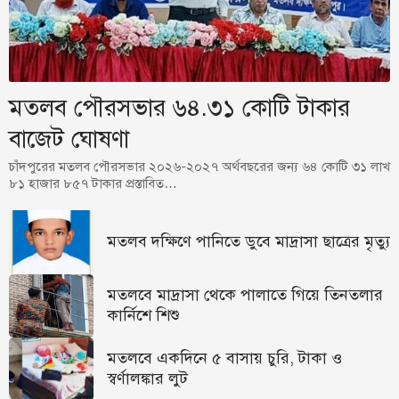
মতলব পৌরসভার ৬৪.৩১ কোটি টাকার
বাজেট ঘোষণা
চাঁদপুরের মতলব পৌরসভার ২০২৬-২০২৭ অর্থবছরের জন্য ৬৪ কোটি ৩১ লাখ
৮১ হাজার ৮৫৭ টাকার প্রস্তাবিত…
মতলব দক্ষিণে পানিতে ডুবে মাদ্রাসা ছাত্রের মৃত্যু
মতলবে মাদ্রাসা থেকে পালাতে গিয়ে তিনতলার
কার্নিশে শিশু
মতলবে একদিনে ৫ বাসায় চুরি, টাকা ও
স্বর্ণালঙ্কার লুট