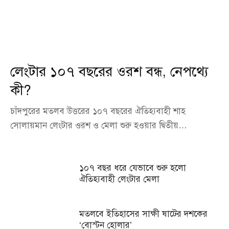
লেংটার ১০৭ বছরের ওরশ বন্ধ, নেপথ্যে
কী?
চাঁদপুরের মতলব উত্তরের ১০৭ বছরের ঐতিহ্যবাহী শাহ
সোলায়মান লেংটার ওরশ ও মেলা শুরু হওয়ার দ্বিতীয়…
১০৭ বছর ধরে যেভাবে শুরু হলো
ঐতিহ্যবাহী লেংটার মেলা
মতলবে ইতিহাসের সাক্ষী ষাটের দশকের
‘বোস্টন হোলার’