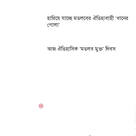
হারিয়ে যাচ্ছে মতলবের ঐতিহ্যবাহী ‘ধানের
গোলা’
আজ ঐতিহাসিক ‘মতলব মুক্ত’ দিবস
বিনোদ
আরও
পড়ুন
ন