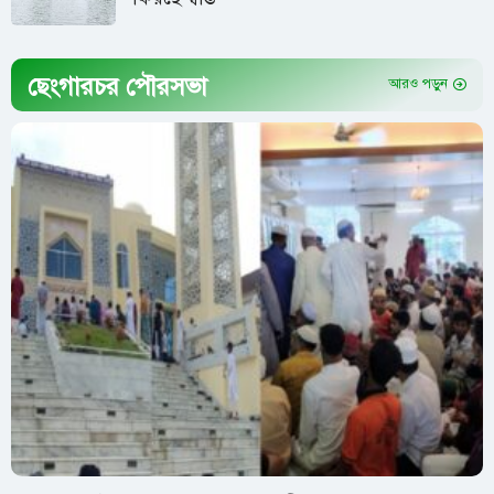
ছেংগারচর পৌরসভা
আরও পড়ুন