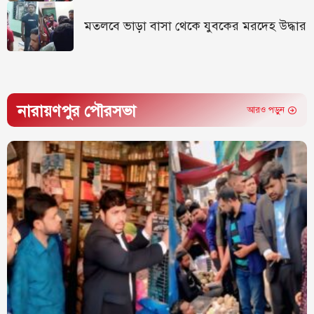
মতলবে ভাড়া বাসা থেকে যুবকের মরদেহ উদ্ধার
নারায়ণপুর পৌরসভা
আরও পড়ুন