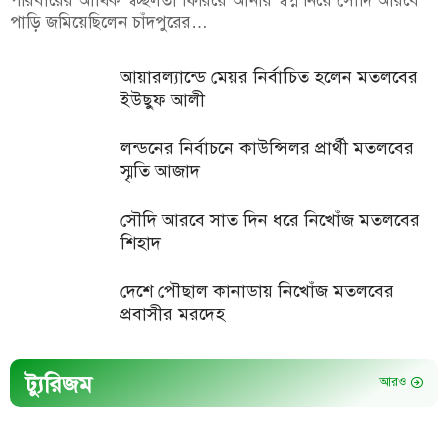
পরিবারের আর্থিক স্বচ্ছলতা ফিরিয়ে আনার স্বপ্ন নিয়ে সৌদি আরবে
পাড়ি জমিয়েছিলেন চাঁদপুরের…
আয়ারল্যান্ডে মেয়র নির্বাচিত হলেন মতলবের
ইউছুফ আলী
লন্ডনের নির্বাচনে কাউন্সিলর প্রার্থী মতলবের
স্মৃতি আজাদ
সৌদি আরবে সাত দিন ধরে নিখোঁজ মতলবের
শিহাদ
দেশে পৌছাল কানাডায় নিখোঁজ মতলবের
প্রবাসীর মরদেহ
ট্যুরিজম
আরও