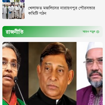
খেলাফত মজলিসের নারায়ণপুর পৌরসভার
কমিটি গঠন
রাজনীতি
আরও পড়ুন