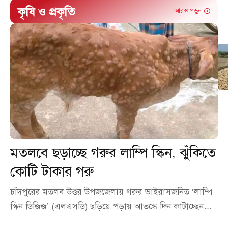
কৃষি ও প্রকৃতি
আরও পড়ুন
মতলবে ছড়াচ্ছে গরুর লাম্পি স্কিন, ঝুঁকিতে
কোটি টাকার গরু
চাঁদপুরের মতলব উত্তর উপজজেলায় গরুর ভাইরাসজনিত ‘লাম্পি
স্কিন ডিজিজ’ (এলএসডি) ছড়িয়ে পড়ায় আতঙ্কে দিন কাটাচ্ছেন…