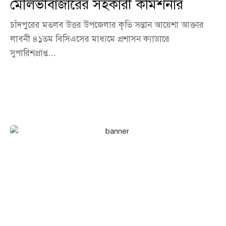
মৌলভীবাজারের সহকারী কমিশনার
চাঁদপুরের মতলব উত্তর উপজেলার কৃতি সন্তান আয়েশা আক্তার
লাবনী ৪১তম বিসিএসের মাধ্যমে প্রশাসন ক্যাডারে
সুপারিশপ্রাপ্ত…
এখনই বিজ্ঞাপন দিন আমাদের
পোর্টালে!
আপনার ব্যবসা, পণ্য বা সেবা পৌঁছে দিন হাজারো অনলাইন দর্শকের কাছে।
আমাদের পোর্টালে বিজ্ঞাপন দিন সাশ্রয়ী মূল্যে এবং নিশ্চিত করুন সর্বোচ্চ