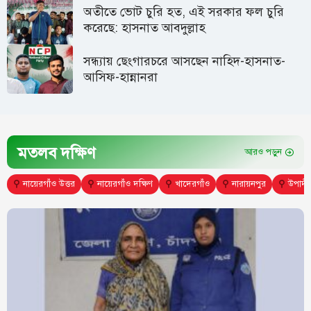
অতীতে ভোট চুরি হত, এই সরকার ফল চুরি
করেছে: হাসনাত আবদুল্লাহ
সন্ধ্যায় ছেংগারচরে আসছেন নাহিদ-হাসনাত-
আসিফ-হান্নানরা
মতলব দক্ষিণ
আরও পড়ুন
⚲
নায়েরগাঁও উত্তর
⚲
নায়েরগাঁও দক্ষিণ
⚲
খাদেরগাঁও
⚲
নারায়নপুর
⚲
উপাদী 