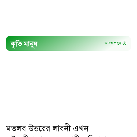
কৃতি মানুষ
আরও পড়ুন
মতলব উত্তরের লাবনী এখন