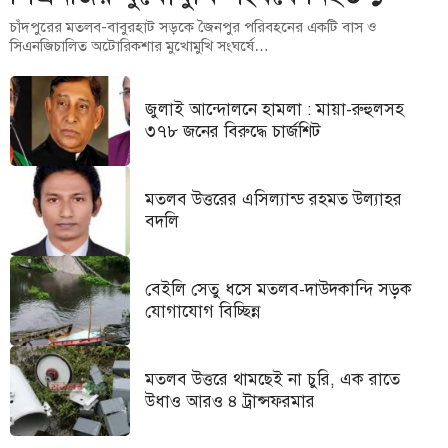
চাঁদপুরের মতলব-বাবুরহাট সড়কে জৈনপুর পরিবহনের একটি বাস ও
সিএনজিচালিত অটোরিকশার মুখোমুখি সংঘর্ষে…
জুলাই আন্দোলনে হামলা : মায়া-রুহুলসহ
৩৭৮ জনের বিরুদ্ধে চার্জশিট
মতলব উত্তরের এসিল্যান্ড রহমত উল্যাহর
বদলি
বেইলি সেতু ধসে মতলব-দাউদকান্দি সড়ক
যোগাযোগ বিচ্ছিন্ন
মতলব উত্তরে থামছেই না চুরি, এক রাতে
উধাও আরও ৪ ট্রান্সফরমার