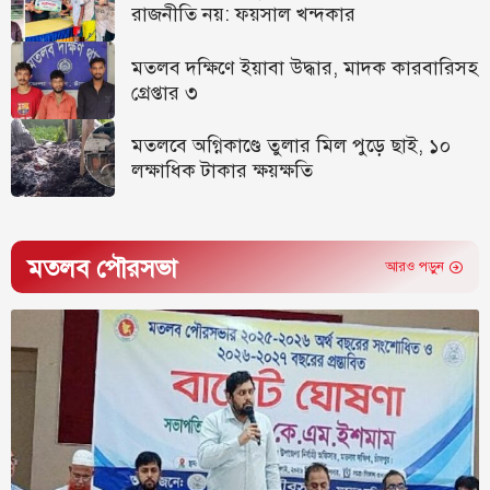
রাজনীতি নয়: ফয়সাল খন্দকার
মতলব দক্ষিণে ইয়াবা উদ্ধার, মাদক কারবারিসহ
গ্রেপ্তার ৩
মতলবে অগ্নিকাণ্ডে তুলার মিল পুড়ে ছাই, ১০
লক্ষাধিক টাকার ক্ষয়ক্ষতি
মতলব পৌরসভা
আরও পড়ুন