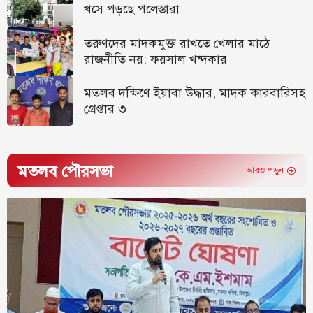
খসে পড়ছে পলেস্তারা
তরুণদের মাদকমুক্ত রাখতে খেলার মাঠে
রাজনীতি নয়: ফয়সাল খন্দকার
মতলব দক্ষিণে ইয়াবা উদ্ধার, মাদক কারবারিসহ
গ্রেপ্তার ৩
মতলব পৌরসভা
আরও পড়ুন