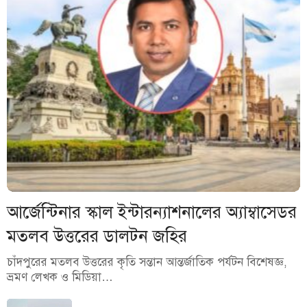
আর্জেন্টিনার স্কাল ইন্টারন্যাশনালের অ্যাম্বাসেডর
মতলব উত্তরের ডালটন জহির
চাঁদপুরের মতলব উত্তরের কৃতি সন্তান আন্তর্জাতিক পর্যটন বিশেষজ্ঞ,
ভ্রমণ লেখক ও মিডিয়া…