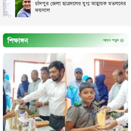
চাঁদপুর জেলা ছাত্রদলের যুগ্ম আহ্বায়ক মতলবের
ফয়সাল
শিক্ষাঙ্গন
আরও পড়ুন