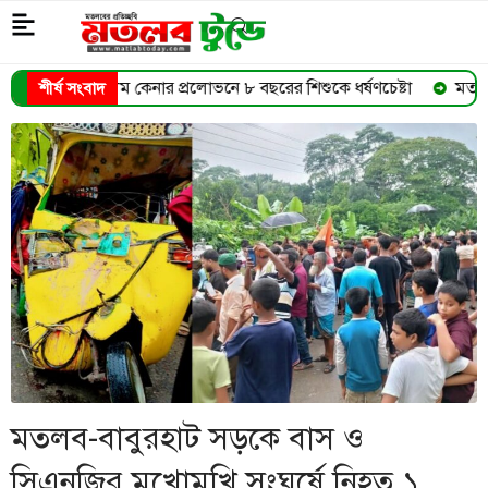
প্রলোভনে ৮ বছরের শিশুকে ধর্ষণচেষ্টা
মতলব উত্তরের এসিল্যান্ড রহম
শীর্ষ সংবাদ
➜
মতলব-বাবুরহাট সড়কে বাস ও
সিএনজির মুখোমুখি সংঘর্ষে নিহত ১