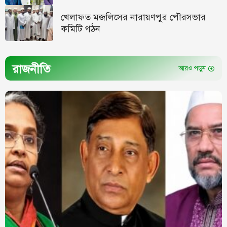
খেলাফত মজলিসের নারায়ণপুর পৌরসভার
কমিটি গঠন
রাজনীতি
আরও পড়ুন