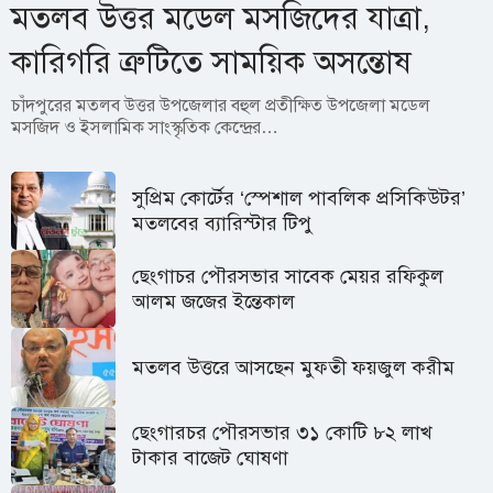
মতলব উত্তর মডেল মসজিদের যাত্রা,
কারিগরি ত্রুটিতে সাময়িক অসন্তোষ
চাঁদপুরের মতলব উত্তর উপজেলার বহুল প্রতীক্ষিত উপজেলা মডেল
মসজিদ ও ইসলামিক সাংস্কৃতিক কেন্দ্রের…
সুপ্রিম কোর্টের ‘স্পেশাল পাবলিক প্রসিকিউটর’
মতলবের ব্যারিস্টার টিপু
ছেংগাচর পৌরসভার সাবেক মেয়র রফিকুল
আলম জজের ইন্তেকাল
মতলব উত্তরে আসছেন মুফতী ফয়জুল করীম
ছেংগারচর পৌরসভার ৩১ কোটি ৮২ লাখ
টাকার বাজেট ঘোষণা