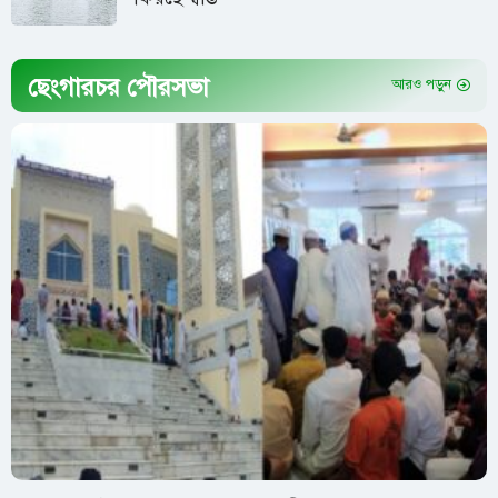
ছেংগারচর পৌরসভা
আরও পড়ুন