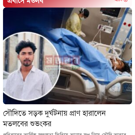
প্রবাসে মতলব
আরও
সৌদিতে সড়ক দুর্ঘটনায় প্রাণ হারালেন
মতলবের শুভংকর