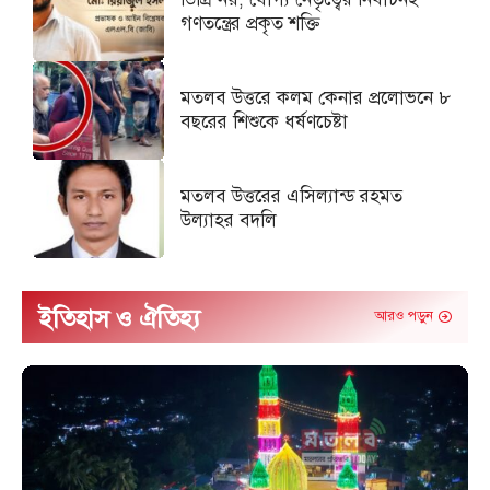
গণতন্ত্রের প্রকৃত শক্তি
মতলব উত্তরে কলম কেনার প্রলোভনে ৮
বছরের শিশুকে ধর্ষণচেষ্টা
মতলব উত্তরের এসিল্যান্ড রহমত
উল্যাহর বদলি
ইতিহাস ও ঐতিহ্য
আরও পড়ুন