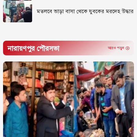
মতলবে ভাড়া বাসা থেকে যুবকের মরদেহ উদ্ধার
নারায়ণপুর পৌরসভা
আরও পড়ুন