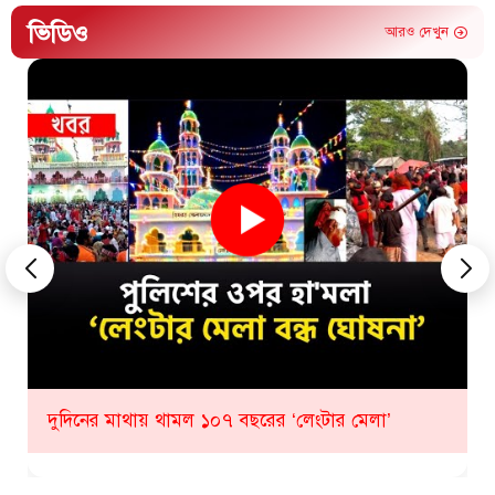
ভিডিও
আরও দেখুন
কীভাবে হবে ১০৮ তম লেংটার মেলা? যা জানাল প্রশাসন