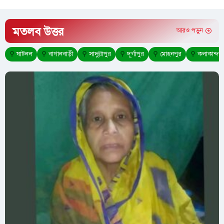
মতলব উত্তর
আরও পড়ুন
⚲
ষাটনল
⚲
বাগানবাড়ী
⚲
সাদুল্লাপুর
⚲
দূর্গাপুর
⚲
মোহনপুর
⚲
কলাকান্দা