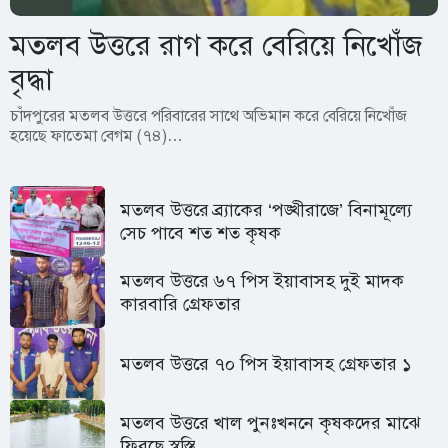
মতলব উত্তরে রাগ করে বেরিয়ে নিখোঁজ
বৃদ্ধা
চাঁদপুরের মতলব উত্তরে পরিবারের সাথে অভিমান করে বেরিয়ে নিখোঁজ
হয়েছে ফাতেমা বেগম (৭৪)…
মতলব উত্তরে ব্র্যাকের ‘পঙ্খীরাজে’ বিনামূল্যে
সেচ পাবে শত শত কৃষক
মতলব উত্তরে ৬৭ পিস ইয়াবাসহ দুই মাদক
কারবারি গ্রেফতার
মতলব উত্তরে ৭০ পিস ইয়াবাসহ গ্রেফতার ১
মতলব উত্তরে খাল পুনঃখননে কৃষকদের মাঝে
ফিরছে স্বস্তি