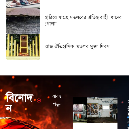
হারিয়ে যাচ্ছে মতলবের ঐতিহ্যবাহী ‘ধানের
গোলা’
আজ ঐতিহাসিক ‘মতলব মুক্ত’ দিবস
বিনোদ
আরও
পড়ুন
ন