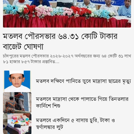
মতলব পৌরসভার ৬৪.৩১ কোটি টাকার
বাজেট ঘোষণা
চাঁদপুরের মতলব পৌরসভার ২০২৬-২০২৭ অর্থবছরের জন্য ৬৪ কোটি ৩১ লাখ
৮১ হাজার ৮৫৭ টাকার প্রস্তাবিত…
মতলব দক্ষিণে পানিতে ডুবে মাদ্রাসা ছাত্রের মৃত্যু
মতলবে মাদ্রাসা থেকে পালাতে গিয়ে তিনতলার
কার্নিশে শিশু
মতলবে একদিনে ৫ বাসায় চুরি, টাকা ও
স্বর্ণালঙ্কার লুট