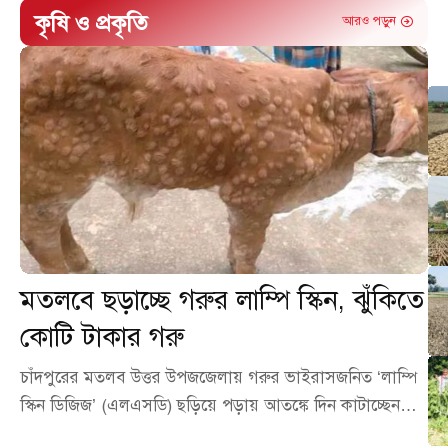
কৃষি ও প্রকৃতি
আরও পড়ুন
মতলবে ছড়াচ্ছে গরুর লাম্পি স্কিন, ঝুঁকিতে
কোটি টাকার গরু
চাঁদপুরের মতলব উত্তর উপজজেলায় গরুর ভাইরাসজনিত ‘লাম্পি
স্কিন ডিজিজ’ (এলএসডি) ছড়িয়ে পড়ায় আতঙ্কে দিন কাটাচ্ছেন…