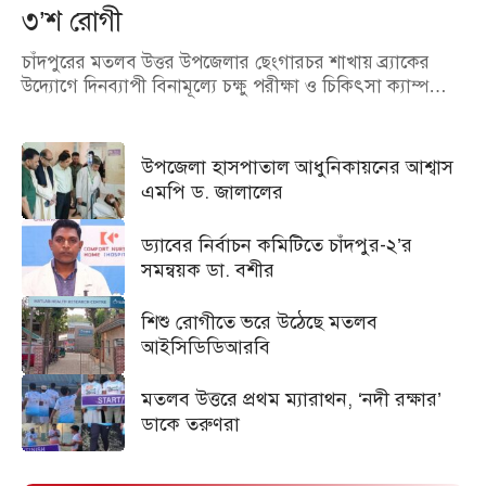
৩’শ রোগী
চাঁদপুরের মতলব উত্তর উপজেলার ছেংগারচর শাখায় ব্র্যাকের
উদ্যোগে দিনব্যাপী বিনামূল্যে চক্ষু পরীক্ষা ও চিকিৎসা ক্যাম্প…
উপজেলা হাসপাতাল আধুনিকায়নের আশ্বাস
এমপি ড. জালালের
ড্যাবের নির্বাচন কমিটিতে চাঁদপুর-২’র
সমন্বয়ক ডা. বশীর
শিশু রোগীতে ভরে উঠেছে মতলব
আইসিডিডিআরবি
মতলব উত্তরে প্রথম ম্যারাথন, ‘নদী রক্ষার’
ডাকে তরুণরা