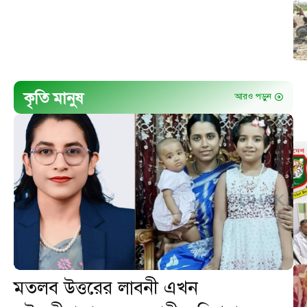
কৃতি মানুষ
আরও পড়ুন
মতলব উত্তরের লাবনী এখন