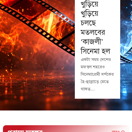
খুড়িয়ে
খুড়িয়ে
চলছে
মতলবের
‘কাজলী’
সিনেমা হল
একটা সময় দেশের
মফস্বল শহরেও
সিনেমাপ্রেমী দর্শকের
হৈ-হুল্লোড়ে মেতে
থাকত…