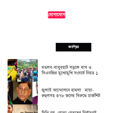
দৃশ্যমানতা।
যোগাযোগ
সর্বশেষ
জনপ্রিয়
মতলব-বাবুরহাট সড়কে বাস ও
সিএনজির মুখোমুখি সংঘর্ষে নিহত ১
জুলাই আন্দোলনে হামলা : মায়া-
রুহুলসহ ৩৭৮ জনের বিরুদ্ধে চার্জশিট
ডিগ্রি নয়, যোগ্য নেতৃত্বের নির্বাচনই