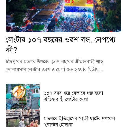
লেংটার ১০৭ বছরের ওরশ বন্ধ, নেপথ্যে
কী?
চাঁদপুরের মতলব উত্তরের ১০৭ বছরের ঐতিহ্যবাহী শাহ
সোলায়মান লেংটার ওরশ ও মেলা শুরু হওয়ার দ্বিতীয়…
১০৭ বছর ধরে যেভাবে শুরু হলো
ঐতিহ্যবাহী লেংটার মেলা
মতলবে ইতিহাসের সাক্ষী ষাটের দশকের
‘বোস্টন হোলার’