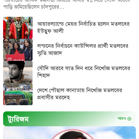
পরিবারের আর্থিক স্বচ্ছলতা ফিরিয়ে আনার স্বপ্ন নিয়ে সৌদি আরবে
পাড়ি জমিয়েছিলেন চাঁদপুরের…
আয়ারল্যান্ডে মেয়র নির্বাচিত হলেন মতলবের
ইউছুফ আলী
লন্ডনের নির্বাচনে কাউন্সিলর প্রার্থী মতলবের
স্মৃতি আজাদ
সৌদি আরবে সাত দিন ধরে নিখোঁজ মতলবের
শিহাদ
দেশে পৌছাল কানাডায় নিখোঁজ মতলবের
প্রবাসীর মরদেহ
ট্যুরিজম
আরও