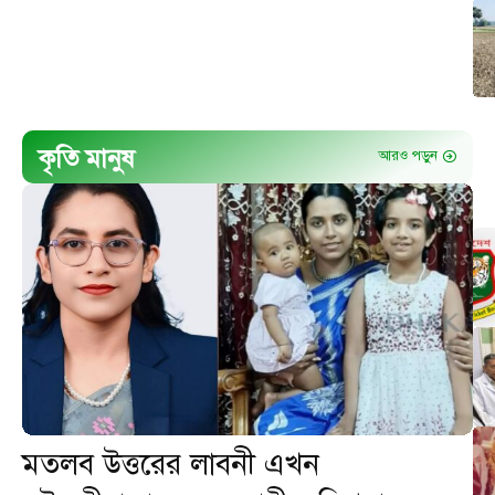
কৃতি মানুষ
আরও পড়ুন
মতলব উত্তরের লাবনী এখন