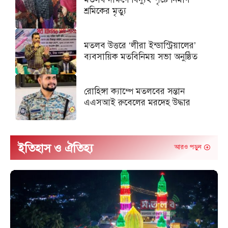
শ্রমিকের মৃত্যু
মতলব উত্তরে ‘লীরা ইন্ডাস্ট্রিয়ালের’
ব্যবসায়িক মতবিনিময় সভা অনুষ্ঠিত
রোহিঙ্গা ক্যাম্পে মতলবের সন্তান
এএসআই রুবেলের মরদেহ উদ্ধার
ইতিহাস ও ঐতিহ্য
আরও পড়ুন