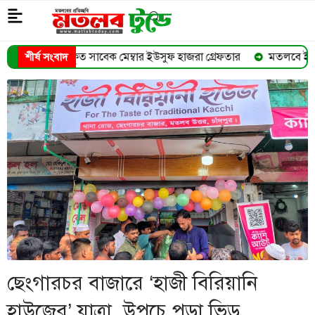
বেক মেম্বার ইউসুফ হাজরা গ্রেফতার
মতলবে ইয়াবা সেবনের সময় ৩ যুবক
শীর্ষ সংবাদ
➜
ছেংগারচর বাজারে ‘হাজী বিরিয়ানি
হাউজের’ যাত্রা, উপচে পড়া ভিড়