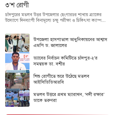
৩’শ রোগী
চাঁদপুরের মতলব উত্তর উপজেলার ছেংগারচর শাখায় ব্র্যাকের
উদ্যোগে দিনব্যাপী বিনামূল্যে চক্ষু পরীক্ষা ও চিকিৎসা ক্যাম্প…
উপজেলা হাসপাতাল আধুনিকায়নের আশ্বাস
এমপি ড. জালালের
ড্যাবের নির্বাচন কমিটিতে চাঁদপুর-২’র
সমন্বয়ক ডা. বশীর
শিশু রোগীতে ভরে উঠেছে মতলব
আইসিডিডিআরবি
মতলব উত্তরে প্রথম ম্যারাথন, ‘নদী রক্ষার’
ডাকে তরুণরা