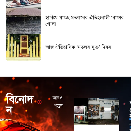
হারিয়ে যাচ্ছে মতলবের ঐতিহ্যবাহী ‘ধানের
গোলা’
আজ ঐতিহাসিক ‘মতলব মুক্ত’ দিবস
বিনোদ
আরও
পড়ুন
ন