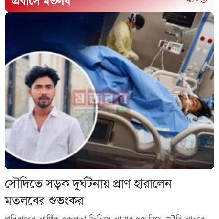
প্রবাসে মতলব
আরও
সৌদিতে সড়ক দুর্ঘটনায় প্রাণ হারালেন
মতলবের শুভংকর