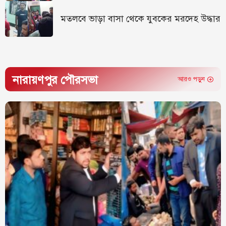
মতলবে ভাড়া বাসা থেকে যুবকের মরদেহ উদ্ধার
নারায়ণপুর পৌরসভা
আরও পড়ুন