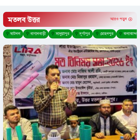
মতলব উত্তর
আরও পড়ুন
⚲
ষাটনল
⚲
বাগানবাড়ী
⚲
সাদুল্লাপুর
⚲
দূর্গাপুর
⚲
মোহনপুর
⚲
কলাকান্দা