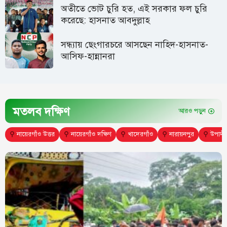
অতীতে ভোট চুরি হত, এই সরকার ফল চুরি
করেছে: হাসনাত আবদুল্লাহ
সন্ধ্যায় ছেংগারচরে আসছেন নাহিদ-হাসনাত-
আসিফ-হান্নানরা
মতলব দক্ষিণ
আরও পড়ুন
⚲
নায়েরগাঁও উত্তর
⚲
নায়েরগাঁও দক্ষিণ
⚲
খাদেরগাঁও
⚲
নারায়নপুর
⚲
উপাদী 