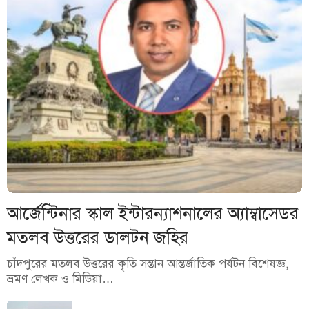
আর্জেন্টিনার স্কাল ইন্টারন্যাশনালের অ্যাম্বাসেডর
মতলব উত্তরের ডালটন জহির
চাঁদপুরের মতলব উত্তরের কৃতি সন্তান আন্তর্জাতিক পর্যটন বিশেষজ্ঞ,
ভ্রমণ লেখক ও মিডিয়া…