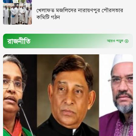
খেলাফত মজলিসের নারায়ণপুর পৌরসভার
কমিটি গঠন
রাজনীতি
আরও পড়ুন