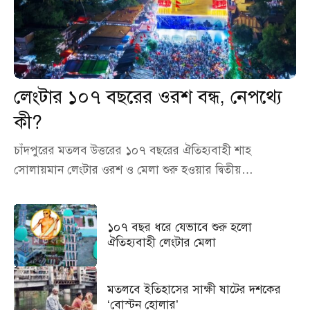
লেংটার ১০৭ বছরের ওরশ বন্ধ, নেপথ্যে
কী?
চাঁদপুরের মতলব উত্তরের ১০৭ বছরের ঐতিহ্যবাহী শাহ
সোলায়মান লেংটার ওরশ ও মেলা শুরু হওয়ার দ্বিতীয়…
১০৭ বছর ধরে যেভাবে শুরু হলো
ঐতিহ্যবাহী লেংটার মেলা
মতলবে ইতিহাসের সাক্ষী ষাটের দশকের
‘বোস্টন হোলার’