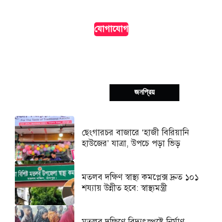
দৃশ্যমানতা।
যোগাযোগ
সর্বশেষ
জনপ্রিয়
ছেংগারচর বাজারে ‘হাজী বিরিয়ানি
হাউজের’ যাত্রা, উপচে পড়া ভিড়
মতলব দক্ষিণ স্বাস্থ্য কমপ্লেক্স দ্রুত ১০১
শয্যায় উন্নীত হবে: স্বাস্থ্যমন্ত্রী
মতলব দক্ষিণে বিদ্যুৎস্পৃষ্টে নির্মাণ