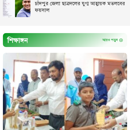
চাঁদপুর জেলা ছাত্রদলের যুগ্ম আহ্বায়ক মতলবের
ফয়সাল
শিক্ষাঙ্গন
আরও পড়ুন