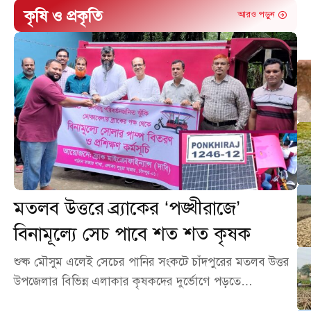
কৃষি ও প্রকৃতি
আরও পড়ুন
মতলব উত্তরে ব্র্যাকের ‘পঙ্খীরাজে’
বিনামূল্যে সেচ পাবে শত শত কৃষক
শুষ্ক মৌসুম এলেই সেচের পানির সংকটে চাঁদপুরের মতলব উত্তর
উপজেলার বিভিন্ন এলাকার কৃষকদের দুর্ভোগে পড়তে…