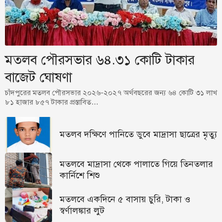
মতলব পৌরসভার ৬৪.৩১ কোটি টাকার
বাজেট ঘোষণা
চাঁদপুরের মতলব পৌরসভার ২০২৬-২০২৭ অর্থবছরের জন্য ৬৪ কোটি ৩১ লাখ
৮১ হাজার ৮৫৭ টাকার প্রস্তাবিত…
মতলব দক্ষিণে পানিতে ডুবে মাদ্রাসা ছাত্রের মৃত্যু
মতলবে মাদ্রাসা থেকে পালাতে গিয়ে তিনতলার
কার্নিশে শিশু
মতলবে একদিনে ৫ বাসায় চুরি, টাকা ও
স্বর্ণালঙ্কার লুট