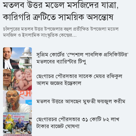
মতলব উত্তর মডেল মসজিদের যাত্রা,
কারিগরি ত্রুটিতে সাময়িক অসন্তোষ
চাঁদপুরের মতলব উত্তর উপজেলার বহুল প্রতীক্ষিত উপজেলা মডেল
মসজিদ ও ইসলামিক সাংস্কৃতিক কেন্দ্রের…
সুপ্রিম কোর্টের ‘স্পেশাল পাবলিক প্রসিকিউটর’
মতলবের ব্যারিস্টার টিপু
ছেংগাচর পৌরসভার সাবেক মেয়র রফিকুল
আলম জজের ইন্তেকাল
মতলব উত্তরে আসছেন মুফতী ফয়জুল করীম
ছেংগারচর পৌরসভার ৩১ কোটি ৮২ লাখ
টাকার বাজেট ঘোষণা