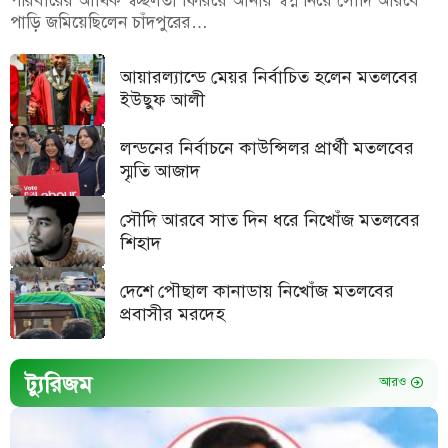
পরিবারের আর্থিক স্বচ্ছলতা ফিরিয়ে আনার স্বপ্ন নিয়ে সৌদি আরবে
পাড়ি জমিয়েছিলেন চাঁদপুরের…
আয়ারল্যান্ডে মেয়র নির্বাচিত হলেন মতলবের
ইউছুফ আলী
লন্ডনের নির্বাচনে কাউন্সিলর প্রার্থী মতলবের
স্মৃতি আজাদ
সৌদি আরবে সাত দিন ধরে নিখোঁজ মতলবের
শিহাদ
দেশে পৌছাল কানাডায় নিখোঁজ মতলবের
প্রবাসীর মরদেহ
ট্যুরিজম
আরও