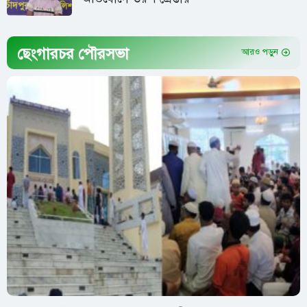
ছেংগারচর পৌরসভা
আরও পড়ুন