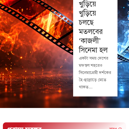
খুড়িয়ে
খুড়িয়ে
চলছে
মতলবের
‘কাজলী’
সিনেমা হল
একটা সময় দেশের
মফস্বল শহরেও
সিনেমাপ্রেমী দর্শকের
হৈ-হুল্লোড়ে মেতে
থাকত…