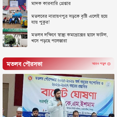
মাদক কারবারি গ্রেপ্তার
মতলবের নারায়ণপুর সড়কে বৃষ্টি এলেই হয়ে
যায় পুকুর!
মতলব দক্ষিণে স্বাস্থ্য কমপ্লেক্সের ছাদে ফাটল,
খসে পড়ছে পলেস্তারা
মতলব পৌরসভা
আরও পড়ুন