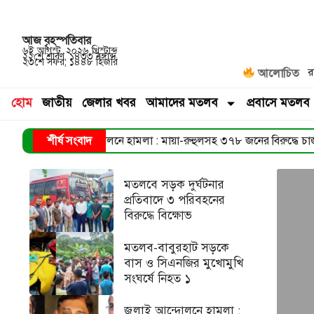
আজ
বৃহস্পতিবার
৬ই আগস্ট, ২০২৬ খ্রিস্টাব্দ
২২শে শ্রাবণ, ১৪৩৩ বঙ্গাব্দ
২৩শে সফর, ১৪৪৮ হিজরি
র
আলোচিত
হোম
জাতীয়
জেলার খবর
আমাদের মতলব
প্রবাসে মতলব
্দোলনে হামলা : মায়া-রুহুলসহ ৩৭৮ জনের বিরুদ্ধে চার্জশিট
শীর্ষ সংবাদ
মতলব উ
➜
মতলবে সড়ক দুর্ঘটনার
প্রতিবাদে ৩ পরিবহনের
বিরুদ্ধে বিক্ষোভ
মতলব-বাবুরহাট সড়কে
বাস ও সিএনজির মুখোমুখি
সংঘর্ষে নিহত ১
জুলাই আন্দোলনে হামলা :