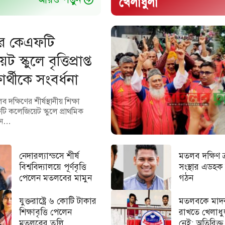
খেলাধুলা
র কেএফটি
স্কুলে বৃত্তিপ্রাপ্ত
ার্থীকে সংবর্ধনা
দক্ষিণের শীর্ষস্থানীয় শিক্ষা
ফটি কলেজিয়েট স্কুলে প্রাথমিক
৭ জন…
নেদারল্যান্ডসে শীর্ষ
মতলব দক্ষিণ ক
বিশ্ববিদ্যালয়ে পূর্ণবৃত্তি
সংস্থার এডহক
পেলেন মতলবের মামুন
গঠন
যুক্তরাষ্ট্রে ৬ কোটি টাকার
মতলবকে মাদক
শিক্ষাবৃত্তি পেলেন
রাখতে খেলাধু
মতলবের তুলি
নেই: অতিরিক্ত