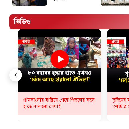
ভিডিও
কলে
দুদিনের মাথায় থামল ১০৭ বছরের
কীভাবে 
‘লেংটার মেলা’
যা জানাল