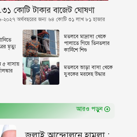
৩১ কোটি টাকার বাজেট ঘোষণা
-২০২৭ অর্থবছরের জন্য ৬৪ কোটি ৩১ লাখ ৮১ হাজার
মতলবে মাদ্রাসা থেকে
পানিতে
পালাতে গিয়ে তিনতলার
রের মৃত্যু
কার্নিশে শিশু
 ৫ বাসায়
মতলবে ভাড়া বাসা থেকে
ণালঙ্কার
যুবকের মরদেহ উদ্ধার
আরও পড়ুন
জুলাই আন্দোলনে হামলা :