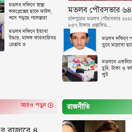
মতলব দক্ষিণে স্বাস্থ্য
মতলব পৌরসভার ৬৪.
কমপ্লেক্সের ছাদে ফাটল,
খসে পড়ছে পলেস্তারা
চাঁদপুরের মতলব পৌরসভার ২০২৬
৮৫৭ টাকার প্রস্তাবিত…
মতলব দক্ষিণে ইয়াবা
উদ্ধার, মাদক কারবারিসহ
মতলব দক্ষিণে 
গ্রেপ্তার ৩
ডুবে মাদ্রাসা ছাত্
মতলবে একদিনে
চুরি, টাকা ও স্বর্
লুট
আরও পড়ুন
রাজনীতি
ুর বাজারে ৪