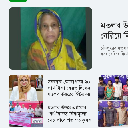
মতলব উত
বেরিয়ে নি
চাঁদপুরের মতলব
করে বেরিয়ে নি
সরকারি কোষাগারে ২০
লাখ টাকা ফেরত দিলেন
মতলব উত্তরের ইউএনও
মতলব উত্তরে ব্র্যাকের
‘পঙ্খীরাজে’ বিনামূল্যে
সেচ পাবে শত শত কৃষক