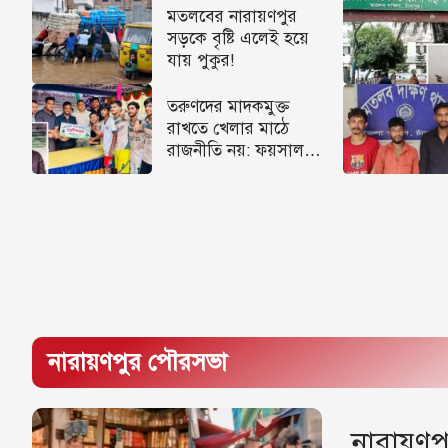
মতলবের নারায়ণপুর
সড়কে বৃষ্টি এলেই হয়ে
যায় পুকুর!
তরুণদের মাদকমুক্ত
রাখতে খেলার মাঠে
রাজনীতি নয়: ফয়সাল
খন্দকার
নারায়ণপুর পৌরসভা
নারায়ণপ