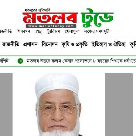
াজনীতি
শিক্ষাঙ্গন
স্বাস্থ্য
ট্যুরিজম
খেলাধুলা
লঞ্চের সময়সূচী
রাজনীতি
প্রশাসন
বিনোদন
কৃষি ও প্রকৃতি
ইতিহাস ও ঐতিহ্য
কৃত
ত্তরে কলম কেনার প্রলোভনে ৮ বছরের শিশুকে ধর্ষণচেষ্টা
মতলব উত্
➜