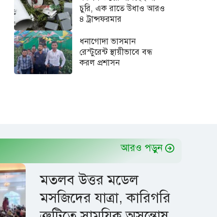
চুরি, এক রাতে উধাও আরও
৪ ট্রান্সফরমার
ধনাগোদা ভাসমান
রেস্টুরেন্ট স্থায়ীভাবে বন্ধ
করল প্রশাসন
আরও পড়ুন
মতলব উত্তর মডেল
মসজিদের যাত্রা, কারিগরি
ত্রুটিতে সাময়িক অসন্তোষ