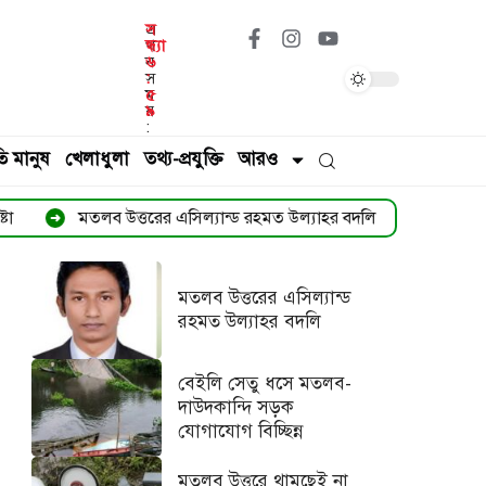
এ
স
খ
ন্ধ্যা
ন
৬
স
:
ম
৫
য়
৯
:
ি মানুষ
খেলাধুলা
তথ্য-প্রযুক্তি
আরও
তরের এসিল্যান্ড রহমত উল্যাহর বদলি
বেইলি সেতু ধসে মতলব-দাউদক
➜
মতলব উত্তরের এসিল্যান্ড
রহমত উল্যাহর বদলি
বেইলি সেতু ধসে মতলব-
দাউদকান্দি সড়ক
যোগাযোগ বিচ্ছিন্ন
মতলব উত্তরে থামছেই না