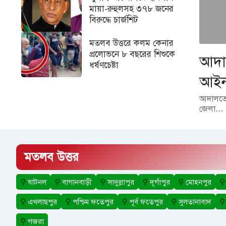
মায়া-রুহুলসহ ৩৭৮ জনের
বিরুদ্ধে চার্জশিট
মতলব উত্তরে কলম কেনার
প্রলোভনে ৮ বছরের শিশুকে
আদাল
ধর্ষণচেষ্টা
আইন
আদালতে 
জেলা…
মতলব উত্তর
⚲
ষাটনল
⚲
বাগানবাড়ী
⚲
সাদুল্লাপুর
⚲
দূর্গাপুর
⚲
মোহনপুর
⚲
⚲
এখলাছপুর
⚲
পশ্চিম ফতেপুর
⚲
পূর্ব ফতেপুর
⚲
সুলতানাবাদ
⚲
⚲
গজরা