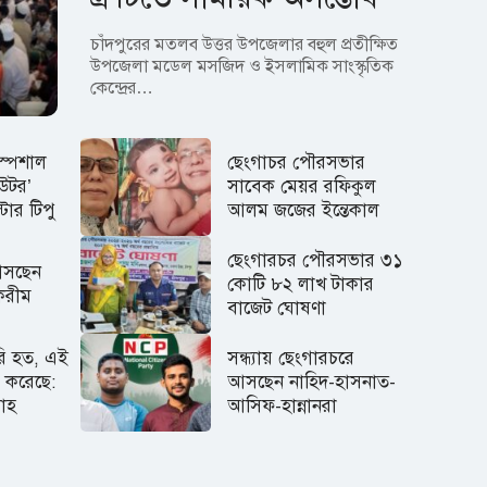
চাঁদপুরের মতলব উত্তর উপজেলার বহুল প্রতীক্ষিত
উপজেলা মডেল মসজিদ ও ইসলামিক সাংস্কৃতিক
কেন্দ্রের…
‘স্পেশাল
ছেংগাচর পৌরসভার
িউটর’
সাবেক মেয়র রফিকুল
টার টিপু
আলম জজের ইন্তেকাল
ছেংগারচর পৌরসভার ৩১
আসছেন
কোটি ৮২ লাখ টাকার
করীম
বাজেট ঘোষণা
রি হত, এই
সন্ধ্যায় ছেংগারচরে
 করেছে:
আসছেন নাহিদ-হাসনাত-
লাহ
আসিফ-হান্নানরা