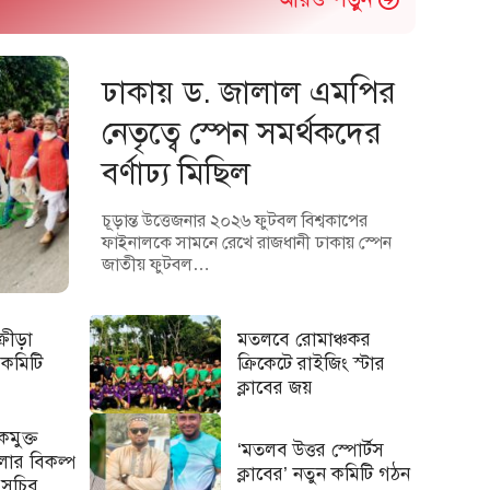
ঢাকায় ড. জালাল এমপির
নেতৃত্বে স্পেন সমর্থকদের
বর্ণাঢ্য মিছিল
চূড়ান্ত উত্তেজনার ২০২৬ ফুটবল বিশ্বকাপের
ফাইনালকে সামনে রেখে রাজধানী ঢাকায় স্পেন
জাতীয় ফুটবল…
্রীড়া
মতলবে রোমাঞ্চকর
 কমিটি
ক্রিকেটে রাইজিং স্টার
ক্লাবের জয়
মুক্ত
‘মতলব উত্তর স্পোর্টস
লার বিকল্প
ক্লাবের’ নতুন কমিটি গঠন
 সচিব