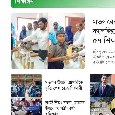
শিক্ষাঙ্গন
মতলবে
কলেজিয়েট 
৫৭ শিক্ষ
চাঁদপুরের মতলব 
প্রতিষ্ঠান কেএ
বৃত্তিপ্রাপ্ত ৫
মতলব উত্তরে প্রাথমিকে
বৃত্তি পেল ১৯২ শিক্ষার্থী
শার্টে লিখে নকল, মতলব
উত্তরে ৭ পরীক্ষার্থী
বহিষ্কার