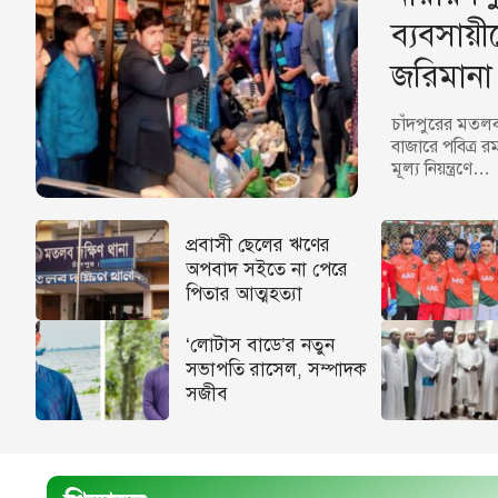
ব্যবসায়
জরিমানা
চাঁদপুরের মতলব
বাজারে পবিত্র র
মূল্য নিয়ন্ত্রণে…
প্রবাসী ছেলের ঋণের
অপবাদ সইতে না পেরে
পিতার আত্মহত্যা
‘লোটাস বাডে’র নতুন
সভাপতি রাসেল, সম্পাদক
সজীব