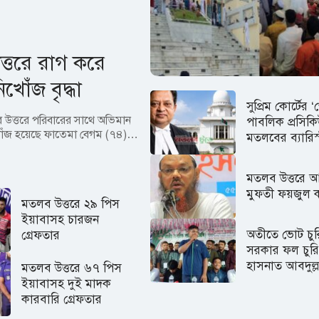
্তরে রাগ করে
খোঁজ বৃদ্ধা
সুপ্রিম কোর্টের 
 উত্তরে পরিবারের সাথে অভিমান
পাবলিক প্রসিক
খোঁজ হয়েছে ফাতেমা বেগম (৭৪)…
মতলবের ব্যারিস্
মতলব উত্তরে 
মুফতী ফয়জুল 
মতলব উত্তরে ২৯ পিস
ইয়াবাসহ চারজন
অতীতে ভোট চু
গ্রেফতার
সরকার ফল চুরি
হাসনাত আবদুল্
মতলব উত্তরে ৬৭ পিস
ইয়াবাসহ দুই মাদক
কারবারি গ্রেফতার