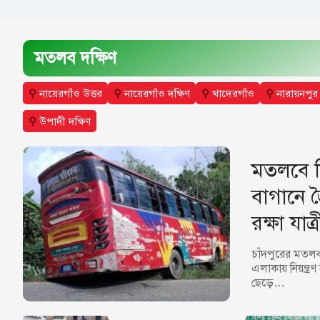
মতলব দক্ষিণ
⚲
নায়েরগাঁও উত্তর
⚲
নায়েরগাঁও দক্ষিণ
⚲
খাদেরগাঁও
⚲
নারায়নপুর
⚲
উপাদী দক্ষিণ
মতলবে নি
বাগানে জ
রক্ষা যাত্
চাঁদপুরের মতলব
এলাকায় নিয়ন্ত্র
ছেড়ে…