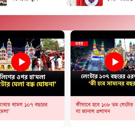
হবে ১০৮ তম লেংটার মেলা?
চাঁদপুরে ১৩৩ বছরের রহস্যময়
 প্রশাসন
| Jeen in Mosque | Matla
Today