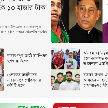
ীকে ১০ হাজার টাকা
 দক্ষিণ উপজেলার নারায়ণপুর
মজান মাসে নিত্যপ্রয়োজনীয় পণ্যের
অনিয়ম বা নিম্ন
নারায়ণপুর মাঠে চ্যাম্পিয়ন
হলে বরদাশত কর
‘শেখ ফাউন্ডেশন’
ড.জালাল এমপি
খেলাফত মজলিসের
মতলব উত্তরে এ
নারায়ণপুর পৌরসভার
আসছেন নাহিদ,
কমিটি গঠন
হাসানাতসহ শীর্
আরও পড়ুন