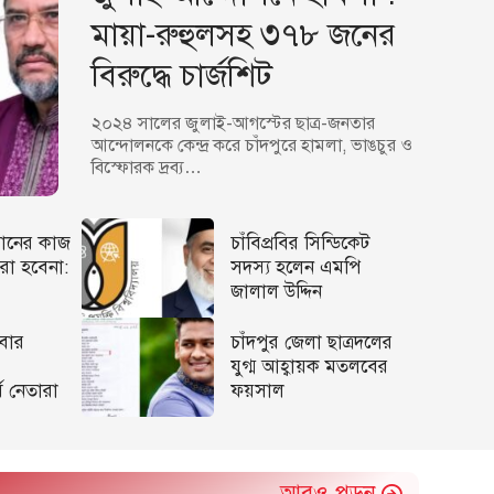
মায়া-রুহুলসহ ৩৭৮ জনের
বিরুদ্ধে চার্জশিট
২০২৪ সালের জুলাই-আগস্টের ছাত্র-জনতার
আন্দোলনকে কেন্দ্র করে চাঁদপুরে হামলা, ভাঙচুর ও
বিস্ফোরক দ্রব্য…
মানের কাজ
চাঁবিপ্রবির সিন্ডিকেট
া হবেনা:
সদস্য হলেন এমপি
জালাল উদ্দিন
বার
চাঁদপুর জেলা ছাত্রদলের
যুগ্ম আহ্বায়ক মতলবের
ষ নেতারা
ফয়সাল
আরও পড়ুন