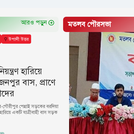
আরও পড়ুন
মতলব পৌরসভা
⚲
উপাদী উত্তর
য়ন্ত্রণ হারিয়ে
ৈনপুর বাস, প্রাণে
রীদের
-গৌরীপুর পেন্নাই সড়কের বরদিয়া
ণ হারিয়ে একটি যাত্রীবাহী বাস সড়ক