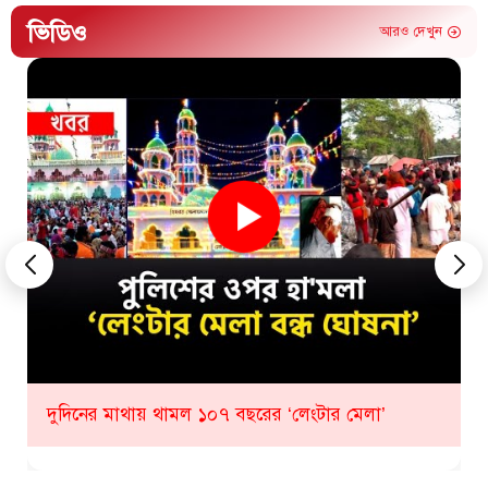
ভিডিও
আরও দেখুন
কীভাবে হবে ১০৮ তম লেংটার মেলা? যা জানাল প্রশাসন