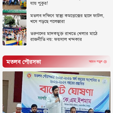
যায় পুকুর!
মতলব দক্ষিণে স্বাস্থ্য কমপ্লেক্সের ছাদে ফাটল,
খসে পড়ছে পলেস্তারা
তরুণদের মাদকমুক্ত রাখতে খেলার মাঠে
রাজনীতি নয়: ফয়সাল খন্দকার
মতলব পৌরসভা
আরও পড়ুন