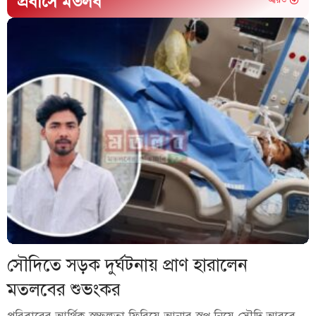
প্রবাসে মতলব
আরও
সৌদিতে সড়ক দুর্ঘটনায় প্রাণ হারালেন
মতলবের শুভংকর