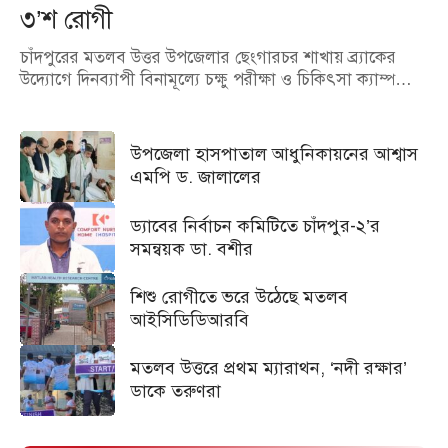
৩’শ রোগী
চাঁদপুরের মতলব উত্তর উপজেলার ছেংগারচর শাখায় ব্র্যাকের
উদ্যোগে দিনব্যাপী বিনামূল্যে চক্ষু পরীক্ষা ও চিকিৎসা ক্যাম্প…
উপজেলা হাসপাতাল আধুনিকায়নের আশ্বাস
এমপি ড. জালালের
ড্যাবের নির্বাচন কমিটিতে চাঁদপুর-২’র
সমন্বয়ক ডা. বশীর
শিশু রোগীতে ভরে উঠেছে মতলব
আইসিডিডিআরবি
মতলব উত্তরে প্রথম ম্যারাথন, ‘নদী রক্ষার’
ডাকে তরুণরা