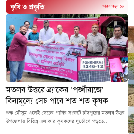
কৃষি ও প্রকৃতি
আরও পড়ুন
মতলব উত্তরে ব্র্যাকের ‘পঙ্খীরাজে’
বিনামূল্যে সেচ পাবে শত শত কৃষক
শুষ্ক মৌসুম এলেই সেচের পানির সংকটে চাঁদপুরের মতলব উত্তর
উপজেলার বিভিন্ন এলাকার কৃষকদের দুর্ভোগে পড়তে…