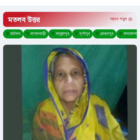
মতলব উত্তর
আরও পড়ুন
⚲
ষাটনল
⚲
বাগানবাড়ী
⚲
সাদুল্লাপুর
⚲
দূর্গাপুর
⚲
মোহনপুর
⚲
কলাকান্দা