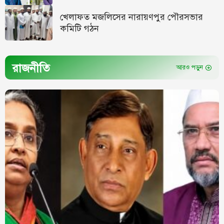
খেলাফত মজলিসের নারায়ণপুর পৌরসভার
কমিটি গঠন
রাজনীতি
আরও পড়ুন