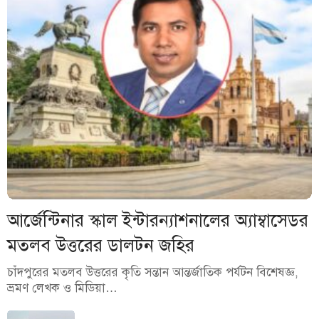
আর্জেন্টিনার স্কাল ইন্টারন্যাশনালের অ্যাম্বাসেডর
মতলব উত্তরের ডালটন জহির
চাঁদপুরের মতলব উত্তরের কৃতি সন্তান আন্তর্জাতিক পর্যটন বিশেষজ্ঞ,
ভ্রমণ লেখক ও মিডিয়া…