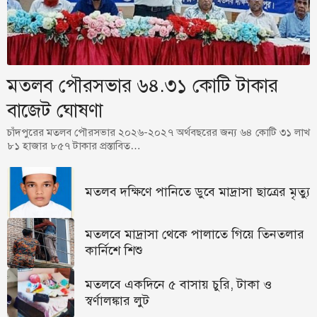
মতলব পৌরসভার ৬৪.৩১ কোটি টাকার
বাজেট ঘোষণা
চাঁদপুরের মতলব পৌরসভার ২০২৬-২০২৭ অর্থবছরের জন্য ৬৪ কোটি ৩১ লাখ
৮১ হাজার ৮৫৭ টাকার প্রস্তাবিত…
মতলব দক্ষিণে পানিতে ডুবে মাদ্রাসা ছাত্রের মৃত্যু
মতলবে মাদ্রাসা থেকে পালাতে গিয়ে তিনতলার
কার্নিশে শিশু
মতলবে একদিনে ৫ বাসায় চুরি, টাকা ও
স্বর্ণালঙ্কার লুট