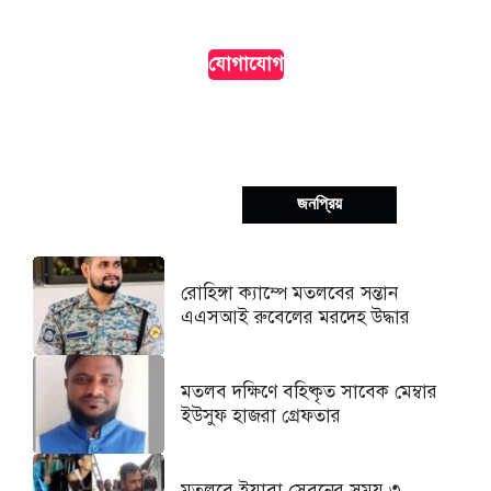
দৃশ্যমানতা।
যোগাযোগ
সর্বশেষ
জনপ্রিয়
রোহিঙ্গা ক্যাম্পে মতলবের সন্তান
এএসআই রুবেলের মরদেহ উদ্ধার
মতলব দক্ষিণে বহিষ্কৃত সাবেক মেম্বার
ইউসুফ হাজরা গ্রেফতার
মতলবে ইয়াবা সেবনের সময় ৩