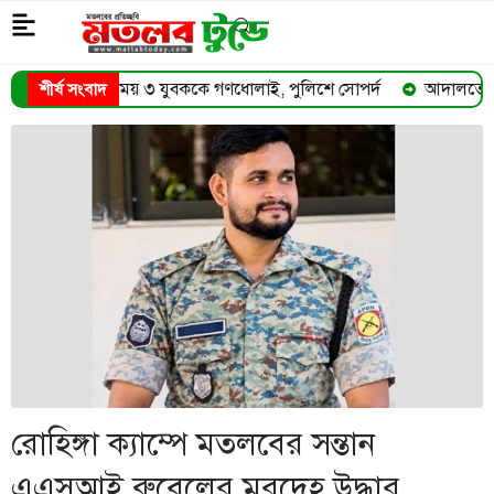
 যুবককে গণধোলাই, পুলিশে সোপর্দ
আদালতেই অসুস্থ হয়ে মারা গেলেন
শীর্ষ সংবাদ
➜
রোহিঙ্গা ক্যাম্পে মতলবের সন্তান
এএসআই রুবেলের মরদেহ উদ্ধার