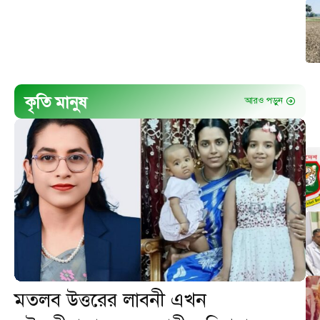
কৃতি মানুষ
আরও পড়ুন
মতলব উত্তরের লাবনী এখন