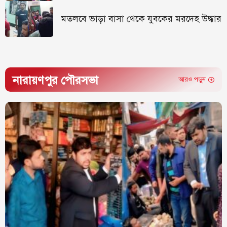
মতলবে ভাড়া বাসা থেকে যুবকের মরদেহ উদ্ধার
নারায়ণপুর পৌরসভা
আরও পড়ুন