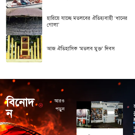
হারিয়ে যাচ্ছে মতলবের ঐতিহ্যবাহী ‘ধানের
গোলা’
আজ ঐতিহাসিক ‘মতলব মুক্ত’ দিবস
বিনোদ
আরও
পড়ুন
ন