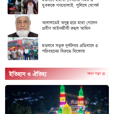
যুবককে গণধোলাই, পুলিশে সোপর্দ
আদালতেই অসুস্থ হয়ে মারা গেলেন
প্রবীণ আইনজীবী রুহুল আমিন
মতলবে সড়ক দুর্ঘটনার প্রতিবাদে ৩
পরিবহনের বিরুদ্ধে বিক্ষোভ
ইতিহাস ও ঐতিহ্য
আরও পড়ুন