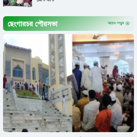
ছেংগারচর পৌরসভা
আরও পড়ুন