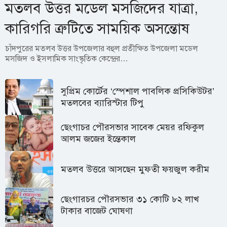
মতলব উত্তর মডেল মসজিদের যাত্রা,
কারিগরি ত্রুটিতে সাময়িক অসন্তোষ
চাঁদপুরের মতলব উত্তর উপজেলার বহুল প্রতীক্ষিত উপজেলা মডেল
মসজিদ ও ইসলামিক সাংস্কৃতিক কেন্দ্রের…
সুপ্রিম কোর্টের ‘স্পেশাল পাবলিক প্রসিকিউটর’
মতলবের ব্যারিস্টার টিপু
ছেংগাচর পৌরসভার সাবেক মেয়র রফিকুল
আলম জজের ইন্তেকাল
মতলব উত্তরে আসছেন মুফতী ফয়জুল করীম
ছেংগারচর পৌরসভার ৩১ কোটি ৮২ লাখ
টাকার বাজেট ঘোষণা