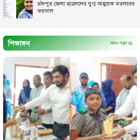
চাঁদপুর জেলা ছাত্রদলের যুগ্ম আহ্বায়ক মতলবের
ফয়সাল
শিক্ষাঙ্গন
আরও পড়ুন