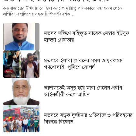
কক্সবাজারের উখিয়ায় রোহিঙ্গা ক্যাম্পে দায়িত্ব পালনকালে ওয়াশরুম থেকে
এপিবিএন পুলিশের সহকারী উপপরিদর্শক…
মতলব দক্ষিণে বহিষ্কৃত সাবেক মেম্বার ইউসুফ
হাজরা গ্রেফতার
মতলবে ইয়াবা সেবনের সময় ৩ যুবককে
গণধোলাই, পুলিশে সোপর্দ
আদালতেই অসুস্থ হয়ে মারা গেলেন প্রবীণ
আইনজীবী রুহুল আমিন
মতলবে সড়ক দুর্ঘটনার প্রতিবাদে ৩ পরিবহনের
বিরুদ্ধে বিক্ষোভ