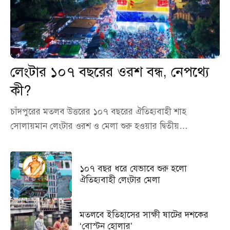
লেংটার ১০৭ বছরের ওরশ বন্ধ, নেপথ্যে
কী?
চাঁদপুরের মতলব উত্তরের ১০৭ বছরের ঐতিহ্যবাহী শাহ
সোলায়মান লেংটার ওরশ ও মেলা শুরু হওয়ার দ্বিতীয়…
১০৭ বছর ধরে যেভাবে শুরু হলো
ঐতিহ্যবাহী লেংটার মেলা
মতলবে ইতিহাসের সাক্ষী ষাটের দশকের
‘বোস্টন হোলার’