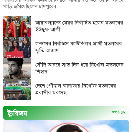
পরিবারের আর্থিক স্বচ্ছলতা ফিরিয়ে আনার স্বপ্ন নিয়ে সৌদি আরবে
পাড়ি জমিয়েছিলেন চাঁদপুরের…
আয়ারল্যান্ডে মেয়র নির্বাচিত হলেন মতলবের
ইউছুফ আলী
লন্ডনের নির্বাচনে কাউন্সিলর প্রার্থী মতলবের
স্মৃতি আজাদ
সৌদি আরবে সাত দিন ধরে নিখোঁজ মতলবের
শিহাদ
দেশে পৌছাল কানাডায় নিখোঁজ মতলবের
প্রবাসীর মরদেহ
ট্যুরিজম
আরও