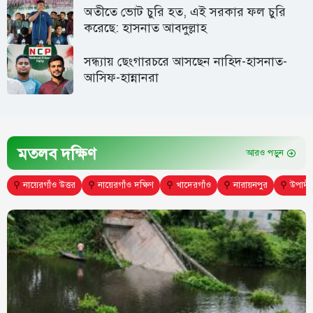
অতীতে ভোট চুরি হত, এই সরকার ফল চুরি
করেছে: হাসনাত আবদুল্লাহ
সন্ধ্যায় ছেংগারচরে আসছেন নাহিদ-হাসনাত-
আসিফ-হান্নানরা
মতলব দক্ষিণ
আরও পড়ুন
⚲
নায়েরগাঁও উত্তর
⚲
নায়েরগাঁও দক্ষিণ
⚲
খাদেরগাঁও
⚲
নারায়নপুর
⚲
উপাদী 