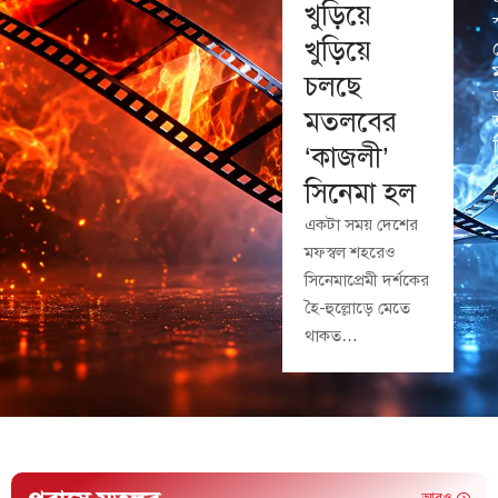
খুড়িয়ে
খুড়িয়ে
চলছে
মতলবের
‘কাজলী’
সিনেমা হল
একটা সময় দেশের
মফস্বল শহরেও
সিনেমাপ্রেমী দর্শকের
হৈ-হুল্লোড়ে মেতে
থাকত…