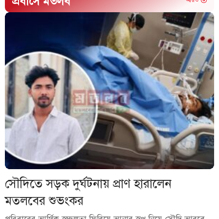
প্রবাসে মতলব
আরও
সৌদিতে সড়ক দুর্ঘটনায় প্রাণ হারালেন
মতলবের শুভংকর