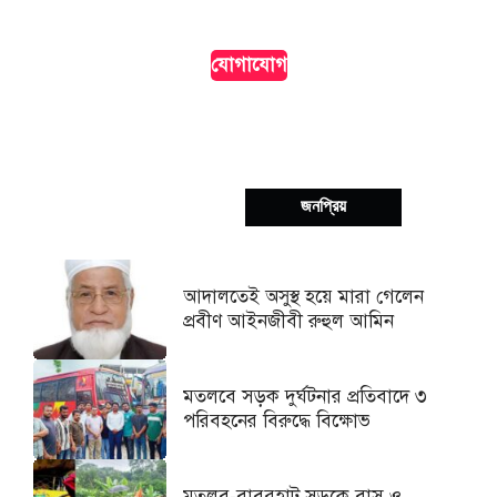
দৃশ্যমানতা।
যোগাযোগ
সর্বশেষ
জনপ্রিয়
আদালতেই অসুস্থ হয়ে মারা গেলেন
প্রবীণ আইনজীবী রুহুল আমিন
মতলবে সড়ক দুর্ঘটনার প্রতিবাদে ৩
পরিবহনের বিরুদ্ধে বিক্ষোভ
মতলব-বাবুরহাট সড়কে বাস ও