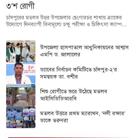
৩’শ রোগী
চাঁদপুরের মতলব উত্তর উপজেলার ছেংগারচর শাখায় ব্র্যাকের
উদ্যোগে দিনব্যাপী বিনামূল্যে চক্ষু পরীক্ষা ও চিকিৎসা ক্যাম্প…
উপজেলা হাসপাতাল আধুনিকায়নের আশ্বাস
এমপি ড. জালালের
ড্যাবের নির্বাচন কমিটিতে চাঁদপুর-২’র
সমন্বয়ক ডা. বশীর
শিশু রোগীতে ভরে উঠেছে মতলব
আইসিডিডিআরবি
মতলব উত্তরে প্রথম ম্যারাথন, ‘নদী রক্ষার’
ডাকে তরুণরা