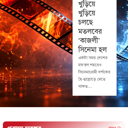
খুড়িয়ে
খুড়িয়ে
চলছে
মতলবের
‘কাজলী’
সিনেমা হল
একটা সময় দেশের
মফস্বল শহরেও
সিনেমাপ্রেমী দর্শকের
হৈ-হুল্লোড়ে মেতে
থাকত…