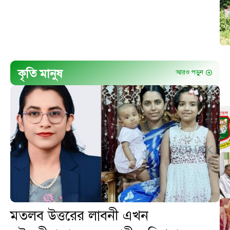
কৃতি মানুষ
আরও পড়ুন
মতলব উত্তরের লাবনী এখন