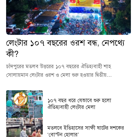
লেংটার ১০৭ বছরের ওরশ বন্ধ, নেপথ্যে
কী?
চাঁদপুরের মতলব উত্তরের ১০৭ বছরের ঐতিহ্যবাহী শাহ
সোলায়মান লেংটার ওরশ ও মেলা শুরু হওয়ার দ্বিতীয়…
১০৭ বছর ধরে যেভাবে শুরু হলো
ঐতিহ্যবাহী লেংটার মেলা
মতলবে ইতিহাসের সাক্ষী ষাটের দশকের
‘বোস্টন হোলার’