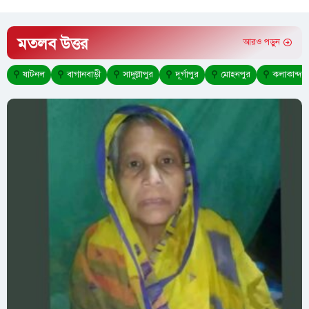
মতলব উত্তর
আরও পড়ুন
⚲
ষাটনল
⚲
বাগানবাড়ী
⚲
সাদুল্লাপুর
⚲
দূর্গাপুর
⚲
মোহনপুর
⚲
কলাকান্দা