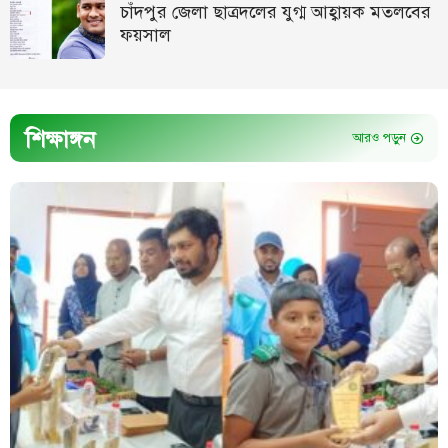
চাঁদপুর জেলা ছাত্রদলের যুগ্ম আহ্বায়ক মতলবের
ফয়সাল
শিক্ষাঙ্গন
আরও পড়ুন