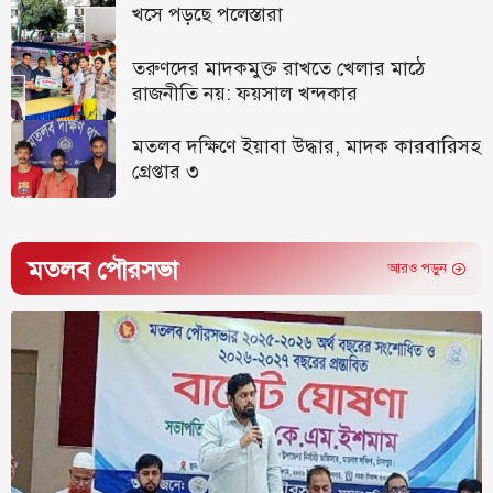
খসে পড়ছে পলেস্তারা
তরুণদের মাদকমুক্ত রাখতে খেলার মাঠে
রাজনীতি নয়: ফয়সাল খন্দকার
মতলব দক্ষিণে ইয়াবা উদ্ধার, মাদক কারবারিসহ
গ্রেপ্তার ৩
মতলব পৌরসভা
আরও পড়ুন