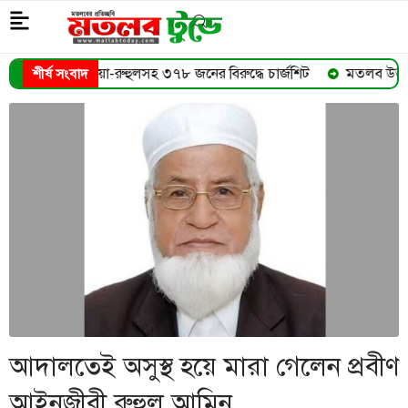
লসহ ৩৭৮ জনের বিরুদ্ধে চার্জশিট
মতলব উত্তরে কলম কেনার প্রলোভনে ৮ 
শীর্ষ সংবাদ
➜
আদালতেই অসুস্থ হয়ে মারা গেলেন প্রবীণ
আইনজীবী রুহুল আমিন