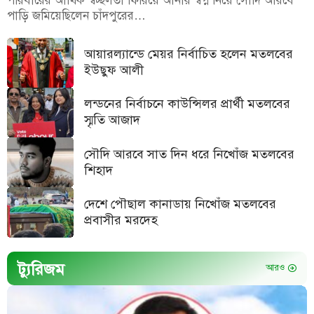
পরিবারের আর্থিক স্বচ্ছলতা ফিরিয়ে আনার স্বপ্ন নিয়ে সৌদি আরবে
পাড়ি জমিয়েছিলেন চাঁদপুরের…
আয়ারল্যান্ডে মেয়র নির্বাচিত হলেন মতলবের
ইউছুফ আলী
লন্ডনের নির্বাচনে কাউন্সিলর প্রার্থী মতলবের
স্মৃতি আজাদ
সৌদি আরবে সাত দিন ধরে নিখোঁজ মতলবের
শিহাদ
দেশে পৌছাল কানাডায় নিখোঁজ মতলবের
প্রবাসীর মরদেহ
ট্যুরিজম
আরও