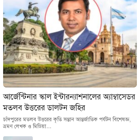
আর্জেন্টিনার স্কাল ইন্টারন্যাশনালের অ্যাম্বাসেডর
মতলব উত্তরের ডালটন জহির
চাঁদপুরের মতলব উত্তরের কৃতি সন্তান আন্তর্জাতিক পর্যটন বিশেষজ্ঞ,
ভ্রমণ লেখক ও মিডিয়া…