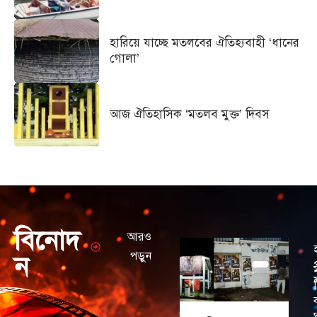
হারিয়ে যাচ্ছে মতলবের ঐতিহ্যবাহী ‘ধানের
গোলা’
আজ ঐতিহাসিক ‘মতলব মুক্ত’ দিবস
বিনোদ
আরও
পড়ুন
ন