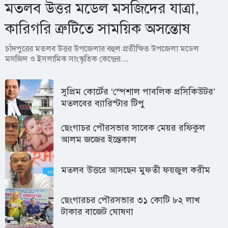
মতলব উত্তর মডেল মসজিদের যাত্রা,
কারিগরি ত্রুটিতে সাময়িক অসন্তোষ
চাঁদপুরের মতলব উত্তর উপজেলার বহুল প্রতীক্ষিত উপজেলা মডেল
মসজিদ ও ইসলামিক সাংস্কৃতিক কেন্দ্রের…
সুপ্রিম কোর্টের ‘স্পেশাল পাবলিক প্রসিকিউটর’
মতলবের ব্যারিস্টার টিপু
ছেংগাচর পৌরসভার সাবেক মেয়র রফিকুল
আলম জজের ইন্তেকাল
মতলব উত্তরে আসছেন মুফতী ফয়জুল করীম
ছেংগারচর পৌরসভার ৩১ কোটি ৮২ লাখ
টাকার বাজেট ঘোষণা