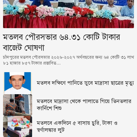
মতলব পৌরসভার ৬৪.৩১ কোটি টাকার
বাজেট ঘোষণা
চাঁদপুরের মতলব পৌরসভার ২০২৬-২০২৭ অর্থবছরের জন্য ৬৪ কোটি ৩১ লাখ
৮১ হাজার ৮৫৭ টাকার প্রস্তাবিত…
মতলব দক্ষিণে পানিতে ডুবে মাদ্রাসা ছাত্রের মৃত্যু
মতলবে মাদ্রাসা থেকে পালাতে গিয়ে তিনতলার
কার্নিশে শিশু
মতলবে একদিনে ৫ বাসায় চুরি, টাকা ও
স্বর্ণালঙ্কার লুট