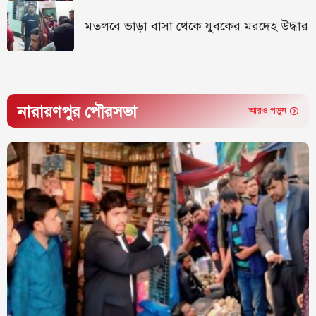
মতলবে ভাড়া বাসা থেকে যুবকের মরদেহ উদ্ধার
নারায়ণপুর পৌরসভা
আরও পড়ুন