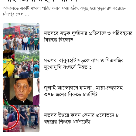
আদালতে একটি মামলা পরিচালনার সময় হঠাৎ অসুস্থ হয়ে মৃত্যুবরণ করেছেন
চাঁদপুর জেলা…
মতলবে সড়ক দুর্ঘটনার প্রতিবাদে ৩ পরিবহনের
বিরুদ্ধে বিক্ষোভ
মতলব-বাবুরহাট সড়কে বাস ও সিএনজির
মুখোমুখি সংঘর্ষে নিহত ১
জুলাই আন্দোলনে হামলা : মায়া-রুহুলসহ
৩৭৮ জনের বিরুদ্ধে চার্জশিট
মতলব উত্তরে কলম কেনার প্রলোভনে ৮
বছরের শিশুকে ধর্ষণচেষ্টা