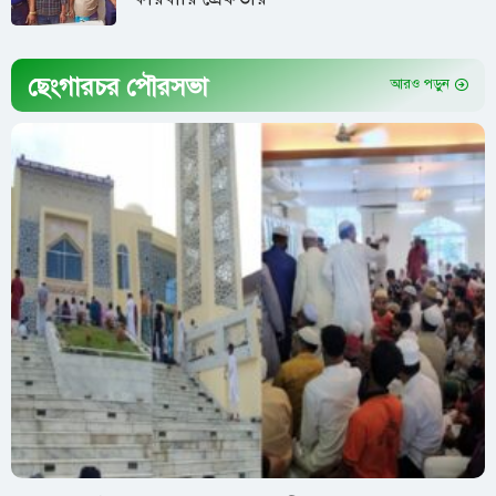
ছেংগারচর পৌরসভা
আরও পড়ুন