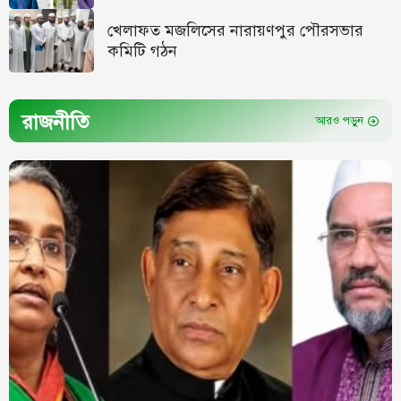
খেলাফত মজলিসের নারায়ণপুর পৌরসভার
কমিটি গঠন
রাজনীতি
আরও পড়ুন