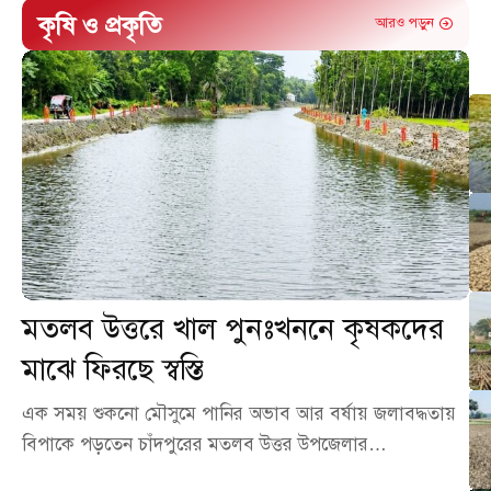
কৃষি ও প্রকৃতি
আরও পড়ুন
মতলব উত্তরে খাল পুনঃখননে কৃষকদের
মাঝে ফিরছে স্বস্তি
এক সময় শুকনো মৌসুমে পানির অভাব আর বর্ষায় জলাবদ্ধতায়
বিপাকে পড়তেন চাঁদপুরের মতলব উত্তর উপজেলার…