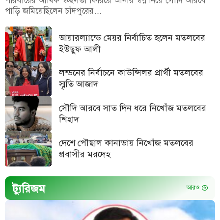
পরিবারের আর্থিক স্বচ্ছলতা ফিরিয়ে আনার স্বপ্ন নিয়ে সৌদি আরবে
পাড়ি জমিয়েছিলেন চাঁদপুরের…
আয়ারল্যান্ডে মেয়র নির্বাচিত হলেন মতলবের
ইউছুফ আলী
লন্ডনের নির্বাচনে কাউন্সিলর প্রার্থী মতলবের
স্মৃতি আজাদ
সৌদি আরবে সাত দিন ধরে নিখোঁজ মতলবের
শিহাদ
দেশে পৌছাল কানাডায় নিখোঁজ মতলবের
প্রবাসীর মরদেহ
ট্যুরিজম
আরও