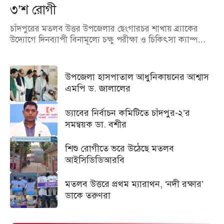
৩’শ রোগী
চাঁদপুরের মতলব উত্তর উপজেলার ছেংগারচর শাখায় ব্র্যাকের
উদ্যোগে দিনব্যাপী বিনামূল্যে চক্ষু পরীক্ষা ও চিকিৎসা ক্যাম্প…
উপজেলা হাসপাতাল আধুনিকায়নের আশ্বাস
এমপি ড. জালালের
ড্যাবের নির্বাচন কমিটিতে চাঁদপুর-২’র
সমন্বয়ক ডা. বশীর
শিশু রোগীতে ভরে উঠেছে মতলব
আইসিডিডিআরবি
মতলব উত্তরে প্রথম ম্যারাথন, ‘নদী রক্ষার’
ডাকে তরুণরা