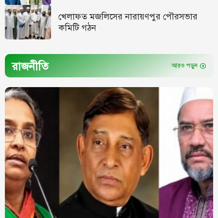
খেলাফত মজলিসের নারায়ণপুর পৌরসভার
কমিটি গঠন
রাজনীতি
আরও পড়ুন