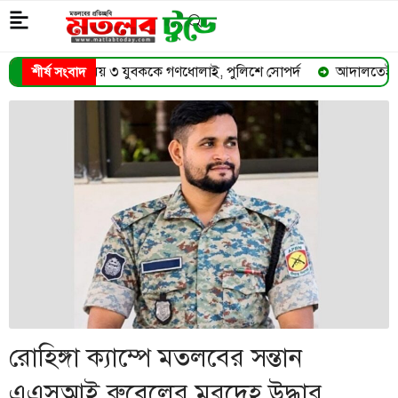
বককে গণধোলাই, পুলিশে সোপর্দ
আদালতেই অসুস্থ হয়ে মারা গেলেন প
শীর্ষ সংবাদ
➜
রোহিঙ্গা ক্যাম্পে মতলবের সন্তান
এএসআই রুবেলের মরদেহ উদ্ধার