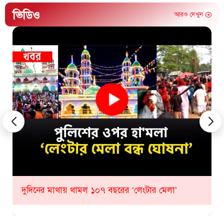
ভিডিও
আরও দেখুন
কীভাবে হবে ১০৮ তম লেংটার মেলা? যা জানাল প্রশাসন