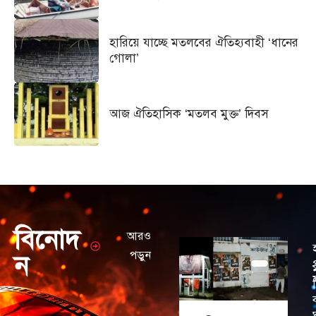
হারিয়ে যাচ্ছে মতলবের ঐতিহ্যবাহী ‘ধানের
গোলা’
আজ ঐতিহাসিক ‘মতলব মুক্ত’ দিবস
বিনোদ
আরও
পড়ুন
ন