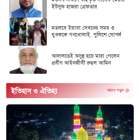
ইউসুফ হাজরা গ্রেফতার
মতলবে ইয়াবা সেবনের সময় ৩
যুবককে গণধোলাই, পুলিশে সোপর্দ
আদালতেই অসুস্থ হয়ে মারা গেলেন
প্রবীণ আইনজীবী রুহুল আমিন
ইতিহাস ও ঐতিহ্য
আরও পড়ুন