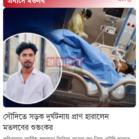
প্রবাসে মতলব
আরও
সৌদিতে সড়ক দুর্ঘটনায় প্রাণ হারালেন
মতলবের শুভংকর