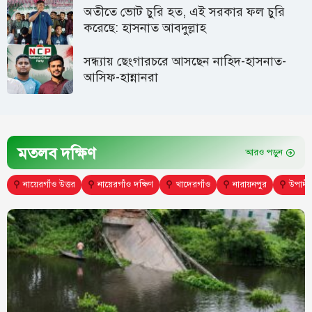
অতীতে ভোট চুরি হত, এই সরকার ফল চুরি
করেছে: হাসনাত আবদুল্লাহ
সন্ধ্যায় ছেংগারচরে আসছেন নাহিদ-হাসনাত-
আসিফ-হান্নানরা
মতলব দক্ষিণ
আরও পড়ুন
⚲
নায়েরগাঁও উত্তর
⚲
নায়েরগাঁও দক্ষিণ
⚲
খাদেরগাঁও
⚲
নারায়নপুর
⚲
উপাদী 