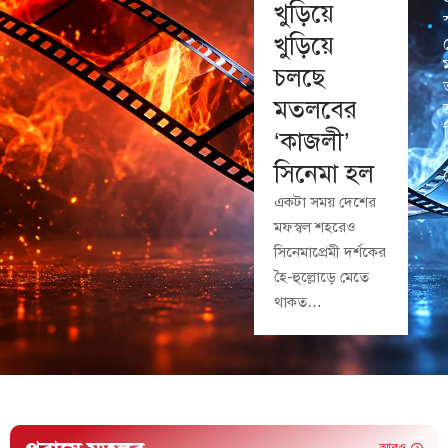
খুড়িয়ে
খুড়িয়ে
চলছে
মতলবের
‘কাজলী’
সিনেমা হল
একটা সময় দেশের
মফস্বল শহরেও
সিনেমাপ্রেমী দর্শকের
হৈ-হুল্লোড়ে মেতে
থাকত…