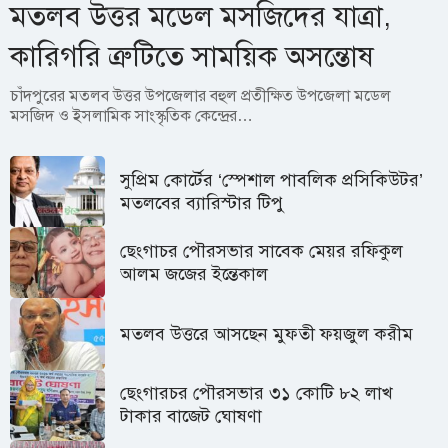
মতলব উত্তর মডেল মসজিদের যাত্রা,
কারিগরি ত্রুটিতে সাময়িক অসন্তোষ
চাঁদপুরের মতলব উত্তর উপজেলার বহুল প্রতীক্ষিত উপজেলা মডেল
মসজিদ ও ইসলামিক সাংস্কৃতিক কেন্দ্রের…
সুপ্রিম কোর্টের ‘স্পেশাল পাবলিক প্রসিকিউটর’
মতলবের ব্যারিস্টার টিপু
ছেংগাচর পৌরসভার সাবেক মেয়র রফিকুল
আলম জজের ইন্তেকাল
মতলব উত্তরে আসছেন মুফতী ফয়জুল করীম
ছেংগারচর পৌরসভার ৩১ কোটি ৮২ লাখ
টাকার বাজেট ঘোষণা