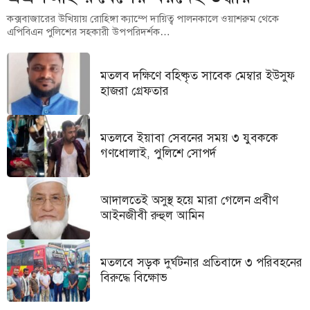
কক্সবাজারের উখিয়ায় রোহিঙ্গা ক্যাম্পে দায়িত্ব পালনকালে ওয়াশরুম থেকে
এপিবিএন পুলিশের সহকারী উপপরিদর্শক…
মতলব দক্ষিণে বহিষ্কৃত সাবেক মেম্বার ইউসুফ
হাজরা গ্রেফতার
মতলবে ইয়াবা সেবনের সময় ৩ যুবককে
গণধোলাই, পুলিশে সোপর্দ
আদালতেই অসুস্থ হয়ে মারা গেলেন প্রবীণ
আইনজীবী রুহুল আমিন
মতলবে সড়ক দুর্ঘটনার প্রতিবাদে ৩ পরিবহনের
বিরুদ্ধে বিক্ষোভ