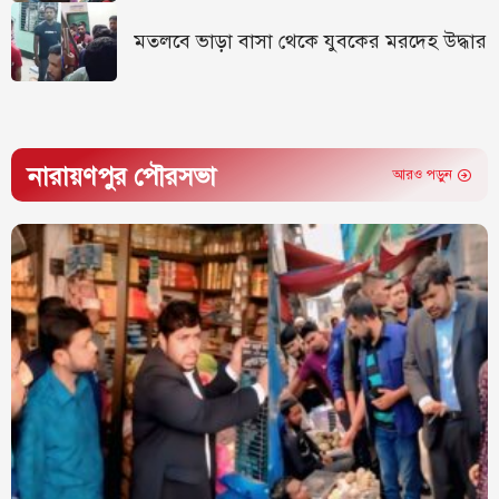
মতলবে ভাড়া বাসা থেকে যুবকের মরদেহ উদ্ধার
নারায়ণপুর পৌরসভা
আরও পড়ুন