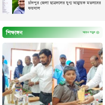
চাঁদপুর জেলা ছাত্রদলের যুগ্ম আহ্বায়ক মতলবের
ফয়সাল
শিক্ষাঙ্গন
আরও পড়ুন