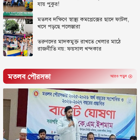
যায় পুকুর!
মতলব দক্ষিণে স্বাস্থ্য কমপ্লেক্সের ছাদে ফাটল,
খসে পড়ছে পলেস্তারা
তরুণদের মাদকমুক্ত রাখতে খেলার মাঠে
রাজনীতি নয়: ফয়সাল খন্দকার
মতলব পৌরসভা
আরও পড়ুন