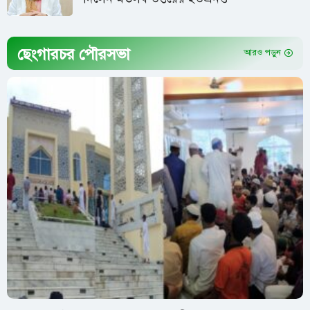
ছেংগারচর পৌরসভা
আরও পড়ুন