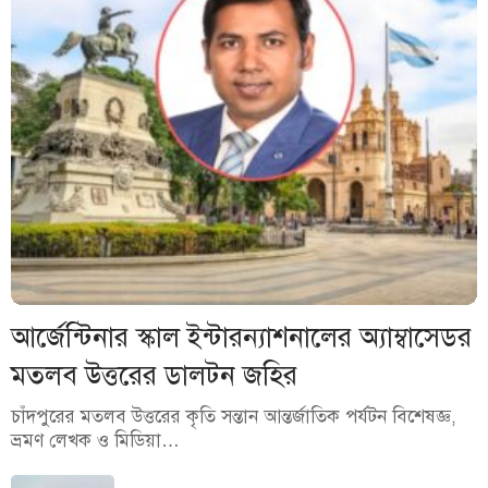
আর্জেন্টিনার স্কাল ইন্টারন্যাশনালের অ্যাম্বাসেডর
মতলব উত্তরের ডালটন জহির
চাঁদপুরের মতলব উত্তরের কৃতি সন্তান আন্তর্জাতিক পর্যটন বিশেষজ্ঞ,
ভ্রমণ লেখক ও মিডিয়া…