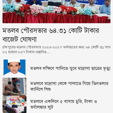
মতলব পৌরসভার ৬৪.৩১ কোটি টাকার
বাজেট ঘোষণা
চাঁদপুরের মতলব পৌরসভার ২০২৬-২০২৭ অর্থবছরের জন্য ৬৪ কোটি ৩১ লাখ
৮১ হাজার ৮৫৭ টাকার প্রস্তাবিত…
মতলব দক্ষিণে পানিতে ডুবে মাদ্রাসা ছাত্রের মৃত্যু
মতলবে মাদ্রাসা থেকে পালাতে গিয়ে তিনতলার
কার্নিশে শিশু
মতলবে একদিনে ৫ বাসায় চুরি, টাকা ও
স্বর্ণালঙ্কার লুট