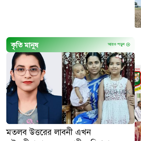
কৃতি মানুষ
আরও পড়ুন
মতলব উত্তরের লাবনী এখন