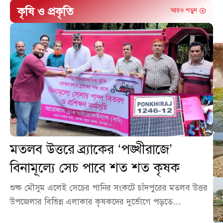
কৃষি ও প্রকৃতি
আরও পড়ুন
মতলব উত্তরে ব্র্যাকের ‘পঙ্খীরাজে’
বিনামূল্যে সেচ পাবে শত শত কৃষক
শুষ্ক মৌসুম এলেই সেচের পানির সংকটে চাঁদপুরের মতলব উত্তর
উপজেলার বিভিন্ন এলাকার কৃষকদের দুর্ভোগে পড়তে…