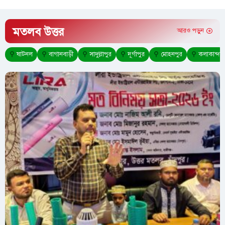
মতলব উত্তর
আরও পড়ুন
⚲
ষাটনল
⚲
বাগানবাড়ী
⚲
সাদুল্লাপুর
⚲
দূর্গাপুর
⚲
মোহনপুর
⚲
কলাকান্দা