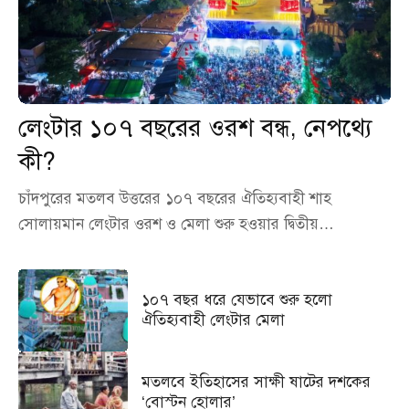
লেংটার ১০৭ বছরের ওরশ বন্ধ, নেপথ্যে
কী?
চাঁদপুরের মতলব উত্তরের ১০৭ বছরের ঐতিহ্যবাহী শাহ
সোলায়মান লেংটার ওরশ ও মেলা শুরু হওয়ার দ্বিতীয়…
১০৭ বছর ধরে যেভাবে শুরু হলো
ঐতিহ্যবাহী লেংটার মেলা
মতলবে ইতিহাসের সাক্ষী ষাটের দশকের
‘বোস্টন হোলার’