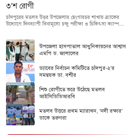
৩’শ রোগী
চাঁদপুরের মতলব উত্তর উপজেলার ছেংগারচর শাখায় ব্র্যাকের
উদ্যোগে দিনব্যাপী বিনামূল্যে চক্ষু পরীক্ষা ও চিকিৎসা ক্যাম্প…
উপজেলা হাসপাতাল আধুনিকায়নের আশ্বাস
এমপি ড. জালালের
ড্যাবের নির্বাচন কমিটিতে চাঁদপুর-২’র
সমন্বয়ক ডা. বশীর
শিশু রোগীতে ভরে উঠেছে মতলব
আইসিডিডিআরবি
মতলব উত্তরে প্রথম ম্যারাথন, ‘নদী রক্ষার’
ডাকে তরুণরা