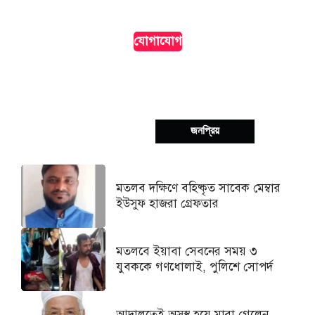
দৃশ্যমানতা।
যোগাযোগ
সর্বশেষ
জনপ্রিয়
মতলব দক্ষিণে বহিষ্কৃত সাবেক মেম্বার
ইউসুফ হাজরা গ্রেফতার
মতলবে ইয়াবা সেবনের সময় ৩
যুবককে গণধোলাই, পুলিশে সোপর্দ
আদালতেই অসুস্থ হয়ে মারা গেলেন