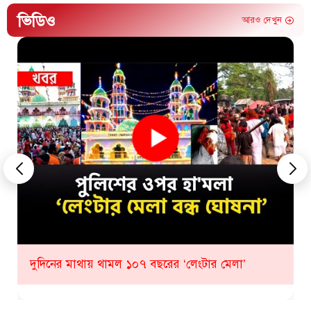
ভিডিও
আরও দেখুন
কীভাবে হবে ১০৮ তম লেংটার মেলা? যা জানাল প্রশাসন