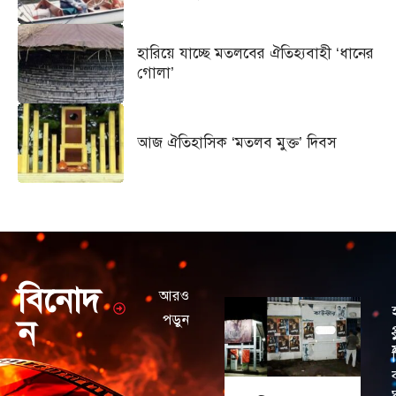
হারিয়ে যাচ্ছে মতলবের ঐতিহ্যবাহী ‘ধানের
গোলা’
আজ ঐতিহাসিক ‘মতলব মুক্ত’ দিবস
বিনোদ
আরও
পড়ুন
ন