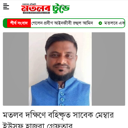
 প্রবীণ আইনজীবী রুহুল আমিন
মতলবে একযোগে বদলি ৯ ইউপি প্রশাসনিক
শীর্ষ সংবাদ
➜
মতলব দক্ষিণে বহিষ্কৃত সাবেক মেম্বার
ইউসুফ হাজরা গ্রেফতার