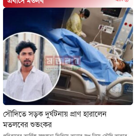
প্রবাসে মতলব
আরও
সৌদিতে সড়ক দুর্ঘটনায় প্রাণ হারালেন
মতলবের শুভংকর