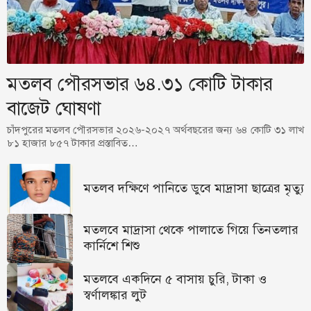
মতলব পৌরসভার ৬৪.৩১ কোটি টাকার
বাজেট ঘোষণা
চাঁদপুরের মতলব পৌরসভার ২০২৬-২০২৭ অর্থবছরের জন্য ৬৪ কোটি ৩১ লাখ
৮১ হাজার ৮৫৭ টাকার প্রস্তাবিত…
মতলব দক্ষিণে পানিতে ডুবে মাদ্রাসা ছাত্রের মৃত্যু
মতলবে মাদ্রাসা থেকে পালাতে গিয়ে তিনতলার
কার্নিশে শিশু
মতলবে একদিনে ৫ বাসায় চুরি, টাকা ও
স্বর্ণালঙ্কার লুট