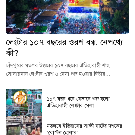
লেংটার ১০৭ বছরের ওরশ বন্ধ, নেপথ্যে
কী?
চাঁদপুরের মতলব উত্তরের ১০৭ বছরের ঐতিহ্যবাহী শাহ
সোলায়মান লেংটার ওরশ ও মেলা শুরু হওয়ার দ্বিতীয়…
১০৭ বছর ধরে যেভাবে শুরু হলো
ঐতিহ্যবাহী লেংটার মেলা
মতলবে ইতিহাসের সাক্ষী ষাটের দশকের
‘বোস্টন হোলার’