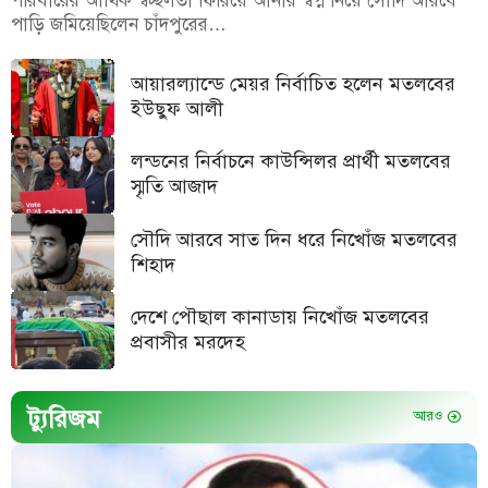
পরিবারের আর্থিক স্বচ্ছলতা ফিরিয়ে আনার স্বপ্ন নিয়ে সৌদি আরবে
পাড়ি জমিয়েছিলেন চাঁদপুরের…
আয়ারল্যান্ডে মেয়র নির্বাচিত হলেন মতলবের
ইউছুফ আলী
লন্ডনের নির্বাচনে কাউন্সিলর প্রার্থী মতলবের
স্মৃতি আজাদ
সৌদি আরবে সাত দিন ধরে নিখোঁজ মতলবের
শিহাদ
দেশে পৌছাল কানাডায় নিখোঁজ মতলবের
প্রবাসীর মরদেহ
ট্যুরিজম
আরও