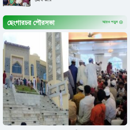
ছেংগারচর পৌরসভা
আরও পড়ুন