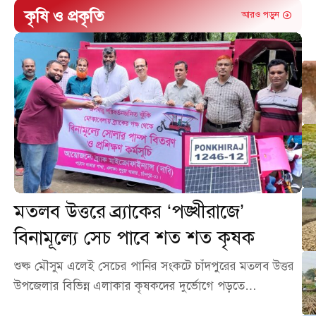
কৃষি ও প্রকৃতি
আরও পড়ুন
মতলব উত্তরে ব্র্যাকের ‘পঙ্খীরাজে’
বিনামূল্যে সেচ পাবে শত শত কৃষক
শুষ্ক মৌসুম এলেই সেচের পানির সংকটে চাঁদপুরের মতলব উত্তর
উপজেলার বিভিন্ন এলাকার কৃষকদের দুর্ভোগে পড়তে…