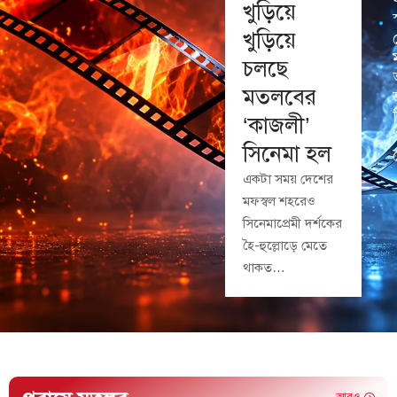
খুড়িয়ে
খুড়িয়ে
চলছে
মতলবের
‘কাজলী’
সিনেমা হল
একটা সময় দেশের
মফস্বল শহরেও
সিনেমাপ্রেমী দর্শকের
হৈ-হুল্লোড়ে মেতে
থাকত…