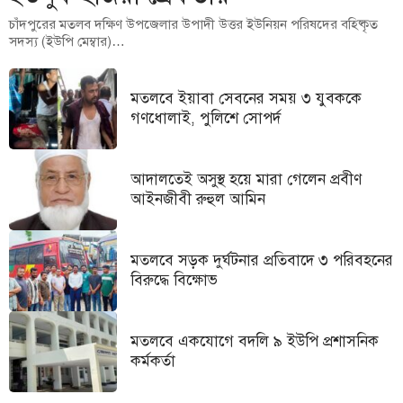
চাঁদপুরের মতলব দক্ষিণ উপজেলার উপাদী উত্তর ইউনিয়ন পরিষদের বহিষ্কৃত
সদস্য (ইউপি মেম্বার)…
মতলবে ইয়াবা সেবনের সময় ৩ যুবককে
গণধোলাই, পুলিশে সোপর্দ
আদালতেই অসুস্থ হয়ে মারা গেলেন প্রবীণ
আইনজীবী রুহুল আমিন
মতলবে সড়ক দুর্ঘটনার প্রতিবাদে ৩ পরিবহনের
বিরুদ্ধে বিক্ষোভ
মতলবে একযোগে বদলি ৯ ইউপি প্রশাসনিক
কর্মকর্তা