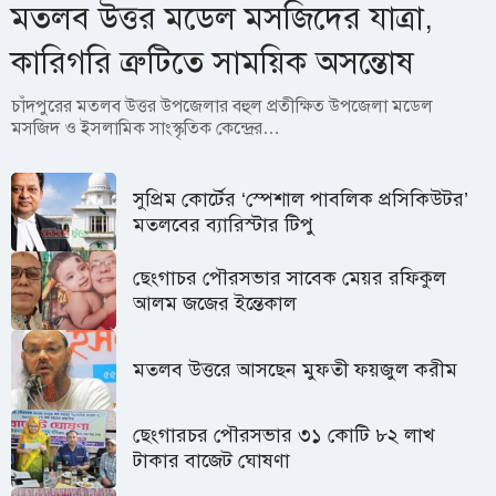
মতলব উত্তর মডেল মসজিদের যাত্রা,
কারিগরি ত্রুটিতে সাময়িক অসন্তোষ
চাঁদপুরের মতলব উত্তর উপজেলার বহুল প্রতীক্ষিত উপজেলা মডেল
মসজিদ ও ইসলামিক সাংস্কৃতিক কেন্দ্রের…
সুপ্রিম কোর্টের ‘স্পেশাল পাবলিক প্রসিকিউটর’
মতলবের ব্যারিস্টার টিপু
ছেংগাচর পৌরসভার সাবেক মেয়র রফিকুল
আলম জজের ইন্তেকাল
মতলব উত্তরে আসছেন মুফতী ফয়জুল করীম
ছেংগারচর পৌরসভার ৩১ কোটি ৮২ লাখ
টাকার বাজেট ঘোষণা