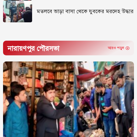
মতলবে ভাড়া বাসা থেকে যুবকের মরদেহ উদ্ধার
নারায়ণপুর পৌরসভা
আরও পড়ুন