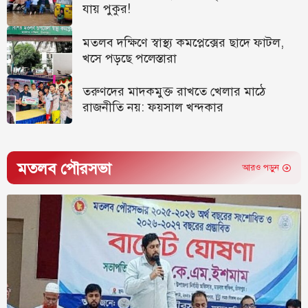
যায় পুকুর!
মতলব দক্ষিণে স্বাস্থ্য কমপ্লেক্সের ছাদে ফাটল,
খসে পড়ছে পলেস্তারা
তরুণদের মাদকমুক্ত রাখতে খেলার মাঠে
রাজনীতি নয়: ফয়সাল খন্দকার
মতলব পৌরসভা
আরও পড়ুন