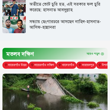
অতীতে ভোট চুরি হত, এই সরকার ফল চুরি
করেছে: হাসনাত আবদুল্লাহ
সন্ধ্যায় ছেংগারচরে আসছেন নাহিদ-হাসনাত-
আসিফ-হান্নানরা
মতলব দক্ষিণ
আরও পড়ুন
⚲
নায়েরগাঁও উত্তর
⚲
নায়েরগাঁও দক্ষিণ
⚲
খাদেরগাঁও
⚲
নারায়নপুর
⚲
উপাদী 