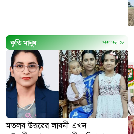
কৃতি মানুষ
আরও পড়ুন
মতলব উত্তরের লাবনী এখন