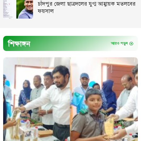
চাঁদপুর জেলা ছাত্রদলের যুগ্ম আহ্বায়ক মতলবের
ফয়সাল
শিক্ষাঙ্গন
আরও পড়ুন