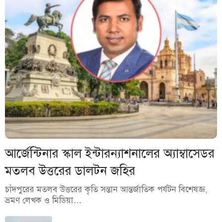
আর্জেন্টিনার স্কাল ইন্টারন্যাশনালের অ্যাম্বাসেডর
মতলব উত্তরের ডালটন জহির
চাঁদপুরের মতলব উত্তরের কৃতি সন্তান আন্তর্জাতিক পর্যটন বিশেষজ্ঞ,
ভ্রমণ লেখক ও মিডিয়া…