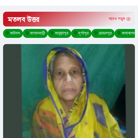
মতলব উত্তর
আরও পড়ুন
⚲
ষাটনল
⚲
বাগানবাড়ী
⚲
সাদুল্লাপুর
⚲
দূর্গাপুর
⚲
মোহনপুর
⚲
কলাকান্দা