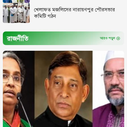
খেলাফত মজলিসের নারায়ণপুর পৌরসভার
কমিটি গঠন
রাজনীতি
আরও পড়ুন