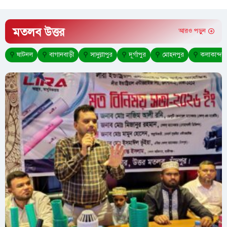
মতলব উত্তর
আরও পড়ুন
⚲
ষাটনল
⚲
বাগানবাড়ী
⚲
সাদুল্লাপুর
⚲
দূর্গাপুর
⚲
মোহনপুর
⚲
কলাকান্দা