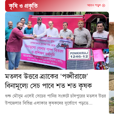
কৃষি ও প্রকৃতি
আরও পড়ুন
মতলব উত্তরে ব্র্যাকের ‘পঙ্খীরাজে’
বিনামূল্যে সেচ পাবে শত শত কৃষক
শুষ্ক মৌসুম এলেই সেচের পানির সংকটে চাঁদপুরের মতলব উত্তর
উপজেলার বিভিন্ন এলাকার কৃষকদের দুর্ভোগে পড়তে…