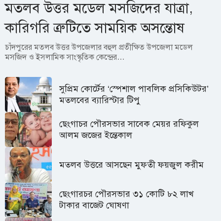
মতলব উত্তর মডেল মসজিদের যাত্রা,
কারিগরি ত্রুটিতে সাময়িক অসন্তোষ
চাঁদপুরের মতলব উত্তর উপজেলার বহুল প্রতীক্ষিত উপজেলা মডেল
মসজিদ ও ইসলামিক সাংস্কৃতিক কেন্দ্রের…
সুপ্রিম কোর্টের ‘স্পেশাল পাবলিক প্রসিকিউটর’
মতলবের ব্যারিস্টার টিপু
ছেংগাচর পৌরসভার সাবেক মেয়র রফিকুল
আলম জজের ইন্তেকাল
মতলব উত্তরে আসছেন মুফতী ফয়জুল করীম
ছেংগারচর পৌরসভার ৩১ কোটি ৮২ লাখ
টাকার বাজেট ঘোষণা