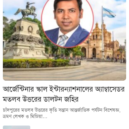
আর্জেন্টিনার স্কাল ইন্টারন্যাশনালের অ্যাম্বাসেডর
মতলব উত্তরের ডালটন জহির
চাঁদপুরের মতলব উত্তরের কৃতি সন্তান আন্তর্জাতিক পর্যটন বিশেষজ্ঞ,
ভ্রমণ লেখক ও মিডিয়া…