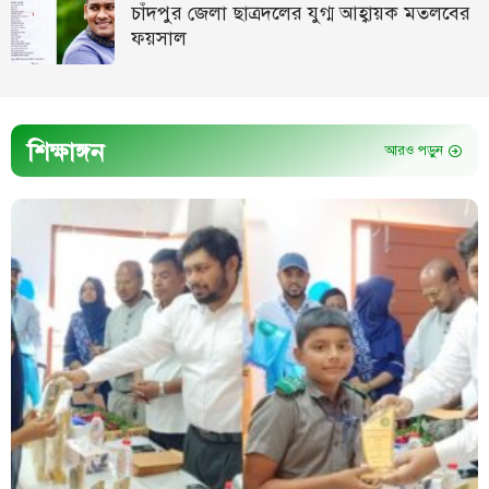
চাঁদপুর জেলা ছাত্রদলের যুগ্ম আহ্বায়ক মতলবের
ফয়সাল
শিক্ষাঙ্গন
আরও পড়ুন