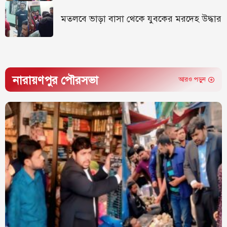
মতলবে ভাড়া বাসা থেকে যুবকের মরদেহ উদ্ধার
নারায়ণপুর পৌরসভা
আরও পড়ুন