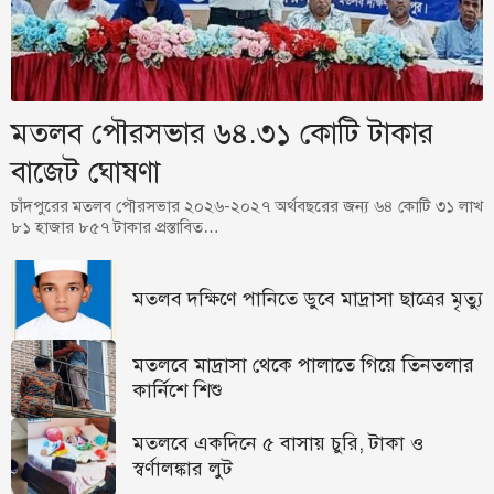
মতলব পৌরসভার ৬৪.৩১ কোটি টাকার
বাজেট ঘোষণা
চাঁদপুরের মতলব পৌরসভার ২০২৬-২০২৭ অর্থবছরের জন্য ৬৪ কোটি ৩১ লাখ
৮১ হাজার ৮৫৭ টাকার প্রস্তাবিত…
মতলব দক্ষিণে পানিতে ডুবে মাদ্রাসা ছাত্রের মৃত্যু
মতলবে মাদ্রাসা থেকে পালাতে গিয়ে তিনতলার
কার্নিশে শিশু
মতলবে একদিনে ৫ বাসায় চুরি, টাকা ও
স্বর্ণালঙ্কার লুট