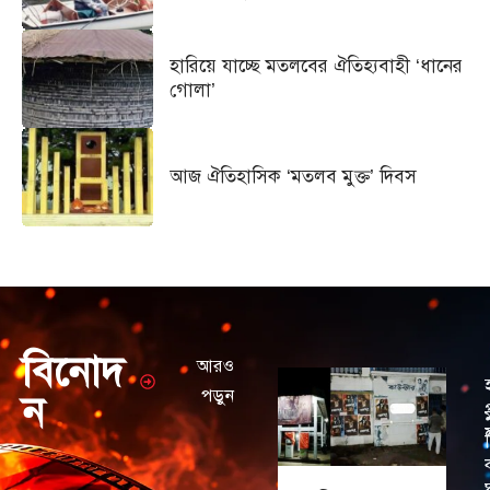
হারিয়ে যাচ্ছে মতলবের ঐতিহ্যবাহী ‘ধানের
গোলা’
আজ ঐতিহাসিক ‘মতলব মুক্ত’ দিবস
বিনোদ
আরও
পড়ুন
ন