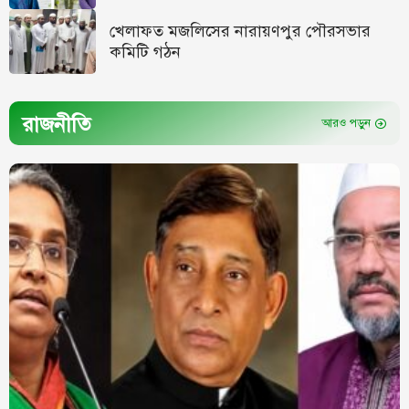
খেলাফত মজলিসের নারায়ণপুর পৌরসভার
কমিটি গঠন
রাজনীতি
আরও পড়ুন