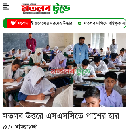
েলের মরদেহ উদ্ধার
মতলব দক্ষিণে বহিষ্কৃত সাবেক মেম্বার ইউসুফ হাজরা 
শীর্ষ সংবাদ
➜
মতলব উত্তরে এসএসসিতে পাশের হার
৫৬ শতাংশ