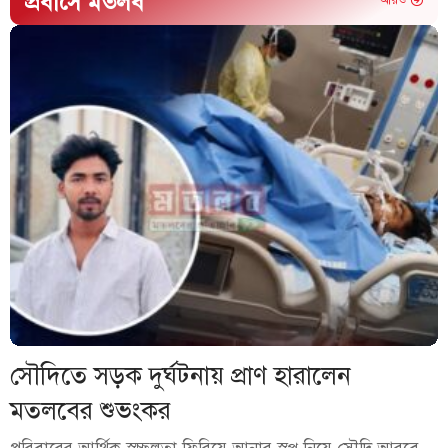
প্রবাসে মতলব
আরও
সৌদিতে সড়ক দুর্ঘটনায় প্রাণ হারালেন
মতলবের শুভংকর