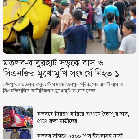
মতলব-বাবুরহাট সড়কে বাস ও
সিএনজির মুখোমুখি সংঘর্ষে নিহত ১
চাঁদপুরের মতলব-বাবুরহাট সড়কে জৈনপুর পরিবহনের একটি বাস ও
সিএনজিচালিত অটোরিকশার মুখোমুখি সংঘর্ষে নুরুল…
মতলবে নিয়ন্ত্রণ হারিয়ে বাগানে জৈনপুর বাস,
প্রাণে রক্ষা যাত্রীদের
মতলব দক্ষিণে ২৫০০ পিস ইয়াবাসহ নারী