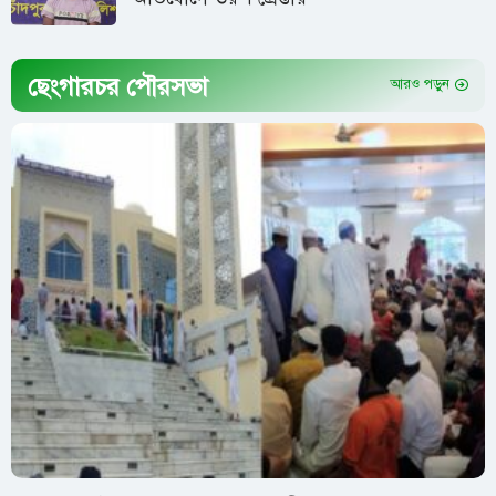
ছেংগারচর পৌরসভা
আরও পড়ুন