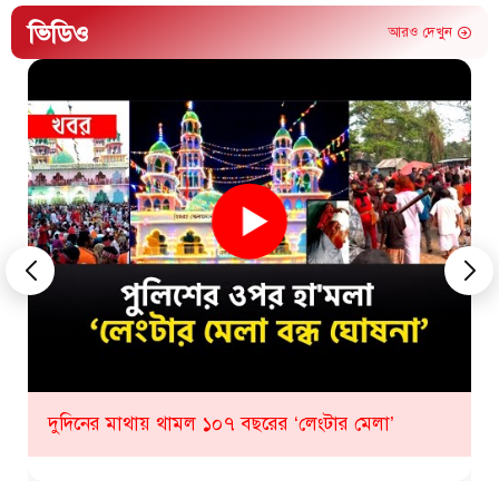
ভিডিও
আরও দেখুন
কীভাবে হবে ১০৮ তম লেংটার মেলা? যা জানাল প্রশাসন