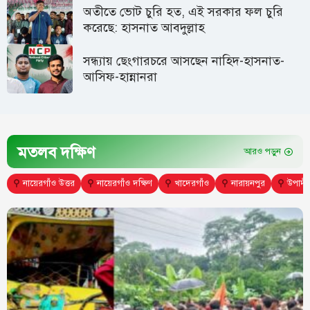
অতীতে ভোট চুরি হত, এই সরকার ফল চুরি
করেছে: হাসনাত আবদুল্লাহ
সন্ধ্যায় ছেংগারচরে আসছেন নাহিদ-হাসনাত-
আসিফ-হান্নানরা
মতলব দক্ষিণ
আরও পড়ুন
⚲
নায়েরগাঁও উত্তর
⚲
নায়েরগাঁও দক্ষিণ
⚲
খাদেরগাঁও
⚲
নারায়নপুর
⚲
উপাদী 