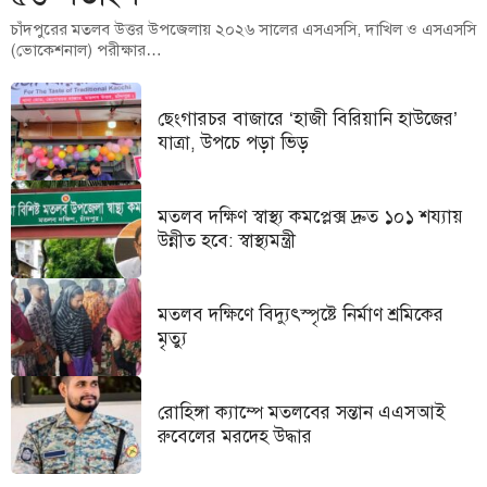
চাঁদপুরের মতলব উত্তর উপজেলায় ২০২৬ সালের এসএসসি, দাখিল ও এসএসসি
(ভোকেশনাল) পরীক্ষার…
ছেংগারচর বাজারে ‘হাজী বিরিয়ানি হাউজের’
যাত্রা, উপচে পড়া ভিড়
মতলব দক্ষিণ স্বাস্থ্য কমপ্লেক্স দ্রুত ১০১ শয্যায়
উন্নীত হবে: স্বাস্থ্যমন্ত্রী
মতলব দক্ষিণে বিদ্যুৎস্পৃষ্টে নির্মাণ শ্রমিকের
মৃত্যু
রোহিঙ্গা ক্যাম্পে মতলবের সন্তান এএসআই
রুবেলের মরদেহ উদ্ধার