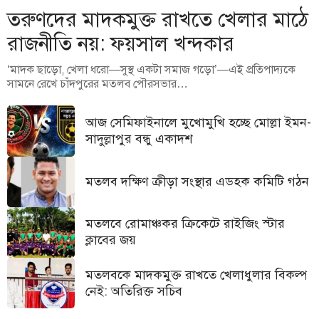
তরুণদের মাদকমুক্ত রাখতে খেলার মাঠে
রাজনীতি নয়: ফয়সাল খন্দকার
‘মাদক ছাড়ো, খেলা ধরো—সুস্থ একটা সমাজ গড়ো’—এই প্রতিপাদ্যকে
সামনে রেখে চাঁদপুরের মতলব পৌরসভার…
আজ সেমিফাইনালে মুখোমুখি হচ্ছে মোল্লা ইমন-
সাদুল্লাপুর বন্ধু একাদশ
মতলব দক্ষিণ ক্রীড়া সংস্থার এডহক কমিটি গঠন
মতলবে রোমাঞ্চকর ক্রিকেটে রাইজিং স্টার
ক্লাবের জয়
মতলবকে মাদকমুক্ত রাখতে খেলাধুলার বিকল্প
নেই: অতিরিক্ত সচিব