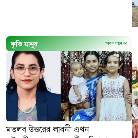
কৃতি মানুষ
আরও পড়ুন
মতলব উত্তরের লাবনী এখন