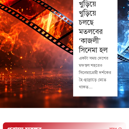
খুড়িয়ে
খুড়িয়ে
চলছে
মতলবের
‘কাজলী’
সিনেমা হল
একটা সময় দেশের
মফস্বল শহরেও
সিনেমাপ্রেমী দর্শকের
হৈ-হুল্লোড়ে মেতে
থাকত…