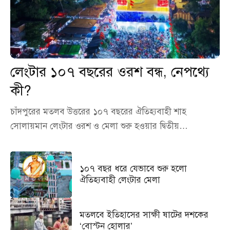
লেংটার ১০৭ বছরের ওরশ বন্ধ, নেপথ্যে
কী?
চাঁদপুরের মতলব উত্তরের ১০৭ বছরের ঐতিহ্যবাহী শাহ
সোলায়মান লেংটার ওরশ ও মেলা শুরু হওয়ার দ্বিতীয়…
১০৭ বছর ধরে যেভাবে শুরু হলো
ঐতিহ্যবাহী লেংটার মেলা
মতলবে ইতিহাসের সাক্ষী ষাটের দশকের
‘বোস্টন হোলার’