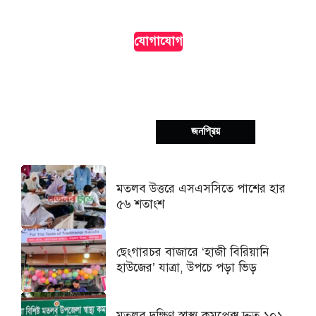
দৃশ্যমানতা।
যোগাযোগ
সর্বশেষ
জনপ্রিয়
মতলব উত্তরে এসএসসিতে পাশের হার
৫৬ শতাংশ
ছেংগারচর বাজারে ‘হাজী বিরিয়ানি
হাউজের’ যাত্রা, উপচে পড়া ভিড়
মতলব দক্ষিণ স্বাস্থ্য কমপ্লেক্স দ্রুত ১০১