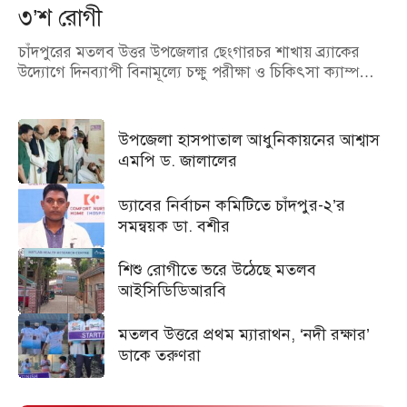
৩’শ রোগী
চাঁদপুরের মতলব উত্তর উপজেলার ছেংগারচর শাখায় ব্র্যাকের
উদ্যোগে দিনব্যাপী বিনামূল্যে চক্ষু পরীক্ষা ও চিকিৎসা ক্যাম্প…
উপজেলা হাসপাতাল আধুনিকায়নের আশ্বাস
এমপি ড. জালালের
ড্যাবের নির্বাচন কমিটিতে চাঁদপুর-২’র
সমন্বয়ক ডা. বশীর
শিশু রোগীতে ভরে উঠেছে মতলব
আইসিডিডিআরবি
মতলব উত্তরে প্রথম ম্যারাথন, ‘নদী রক্ষার’
ডাকে তরুণরা