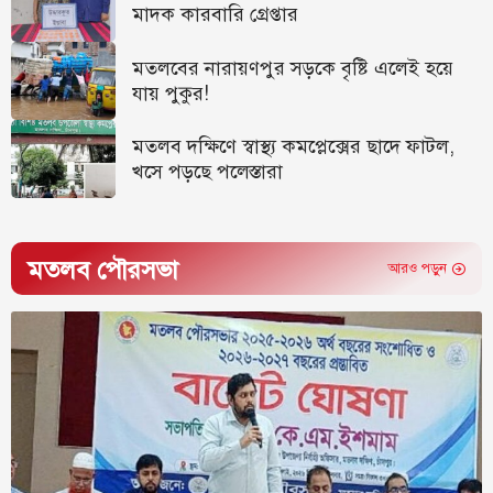
মাদক কারবারি গ্রেপ্তার
মতলবের নারায়ণপুর সড়কে বৃষ্টি এলেই হয়ে
যায় পুকুর!
মতলব দক্ষিণে স্বাস্থ্য কমপ্লেক্সের ছাদে ফাটল,
খসে পড়ছে পলেস্তারা
মতলব পৌরসভা
আরও পড়ুন