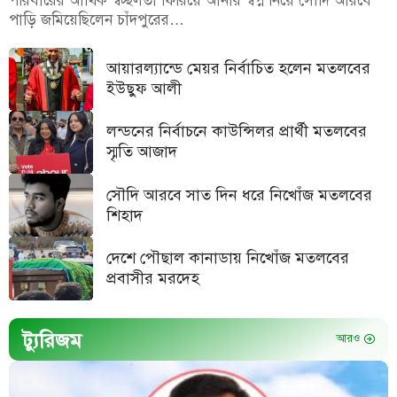
পরিবারের আর্থিক স্বচ্ছলতা ফিরিয়ে আনার স্বপ্ন নিয়ে সৌদি আরবে
পাড়ি জমিয়েছিলেন চাঁদপুরের…
আয়ারল্যান্ডে মেয়র নির্বাচিত হলেন মতলবের
ইউছুফ আলী
লন্ডনের নির্বাচনে কাউন্সিলর প্রার্থী মতলবের
স্মৃতি আজাদ
সৌদি আরবে সাত দিন ধরে নিখোঁজ মতলবের
শিহাদ
দেশে পৌছাল কানাডায় নিখোঁজ মতলবের
প্রবাসীর মরদেহ
ট্যুরিজম
আরও