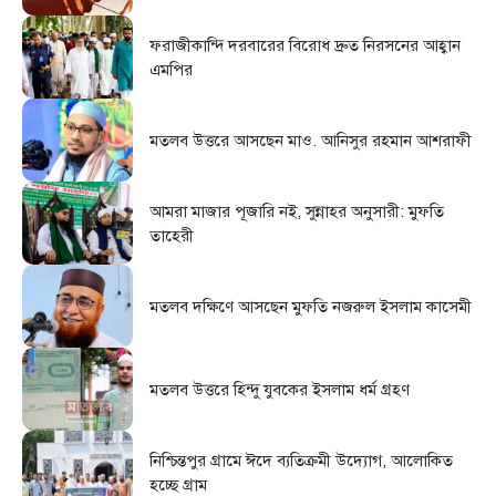
ফরাজীকান্দি দরবারের বিরোধ দ্রুত নিরসনের আহ্বান
এমপির
মতলব উত্তরে আসছেন মাও. আনিসুর রহমান আশরাফী
আমরা মাজার পূজারি নই, সুন্নাহর অনুসারী: মুফতি
তাহেরী
মতলব দক্ষিণে আসছেন মুফতি নজরুল ইসলাম কাসেমী
মতলব উত্তরে হিন্দু যুবকের ইসলাম ধর্ম গ্রহণ
নিশ্চিন্তপুর গ্রামে ঈদে ব্যতিক্রমী উদ্যোগ, আলোকিত
হচ্ছে গ্রাম