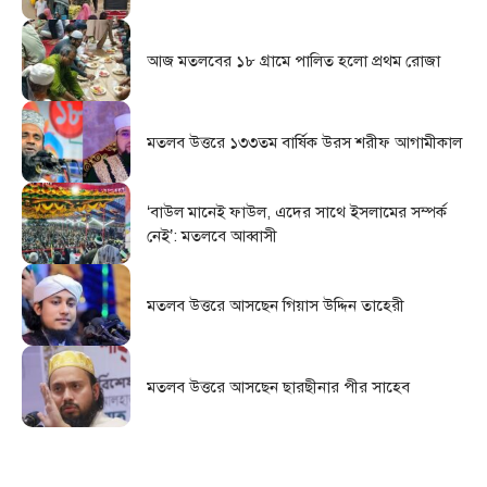
আজ মতলবের ১৮ গ্রামে পালিত হলো প্রথম রোজা
মতলব উত্তরে ১৩৩তম বার্ষিক উরস শরীফ আগামীকাল
‘বাউল মানেই ফাউল, এদের সাথে ইসলামের সম্পর্ক
নেই’: মতলবে আব্বাসী
মতলব উত্তরে আসছেন গিয়াস উদ্দিন তাহেরী
মতলব উত্তরে আসছেন ছারছীনার পীর সাহেব