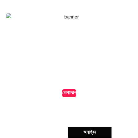
এখনই বিজ্ঞাপন দিন আমাদের
পোর্টালে!
আপনার ব্যবসা, পণ্য বা সেবা পৌঁছে দিন হাজারো অনলাইন দর্শকের কাছে।
আমাদের পোর্টালে বিজ্ঞাপন দিন সাশ্রয়ী মূল্যে এবং নিশ্চিত করুন সর্বোচ্চ
দৃশ্যমানতা।
যোগাযোগ
সর্বশেষ
জনপ্রিয়