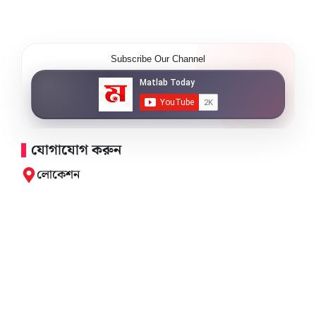
Subscribe Our Channel
যোগাযোগ করুন
লোকেশন
ছেংগারচর বাজার, মতলব উত্তর, চাঁদপুর- ৩৬৪০
মোবাইল
+8801715556005
ইমেইল
matlabtoday@gmail.com
গুরুত্বপূর্ণ লিঙ্ক
মতলব
বিজ্ঞাপন