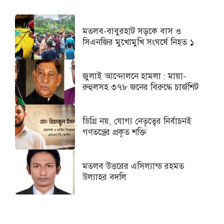
মতলব-বাবুরহাট সড়কে বাস ও
সিএনজির মুখোমুখি সংঘর্ষে নিহত ১
জুলাই আন্দোলনে হামলা : মায়া-
রুহুলসহ ৩৭৮ জনের বিরুদ্ধে চার্জশিট
ডিগ্রি নয়, যোগ্য নেতৃত্বের নির্বাচনই
গণতন্ত্রের প্রকৃত শক্তি
মতলব উত্তরের এসিল্যান্ড রহমত
উল্যাহর বদলি