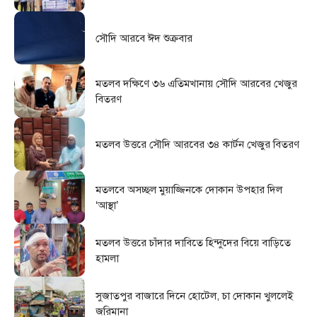
সৌদি আরবে ঈদ শুক্রবার
মতলব দক্ষিণে ৩৬ এতিমখানায় সৌদি আরবের খেজুর
বিতরণ
মতলব উত্তরে সৌদি আরবের ৩৪ কার্টন খেজুর বিতরণ
মতলবে অসচ্ছল মুয়াজ্জিনকে দোকান উপহার দিল
‘আস্থা’
মতলব উত্তরে চাঁদার দাবিতে হিন্দুদের বিয়ে বাড়িতে
হামলা
সুজাতপুর বাজারে দিনে হোটেল, চা দোকান খুললেই
জরিমানা