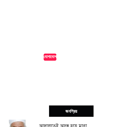
এখনই বিজ্ঞাপন দিন
আমাদের পোর্টালে!
আপনার ব্যবসা, পণ্য বা সেবা পৌঁছে দিন হাজারো অনলাইন দর্শকের
কাছে। আমাদের পোর্টালে বিজ্ঞাপন দিন সাশ্রয়ী মূল্যে এবং নিশ্চিত
করুন সর্বোচ্চ দৃশ্যমানতা।
যোগাযোগ
সর্বশেষ
জনপ্রিয়
আদালতেই অসুস্থ হয়ে মারা