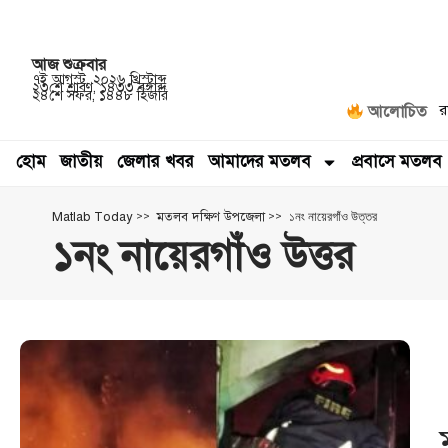
আজ
শুক্রবার
৭ই আগস্ট, ২০২৬ খ্রিস্টাব্দ
২৩শে শ্রাবণ, ১৪৩৩ বঙ্গাব্দ
২৪শে সফর, ১৪৪৮ হিজরি
র
আলোচিত
হোম
জাতীয়
জেলার খবর
আমাদের মতলব
প্রবাসে মতলব
>
>
১নং নায়েরগাঁও উত্তর
Matlab Today
মতলব দক্ষিণ উপজেলা
১নং নায়েরগাঁও উত্তর