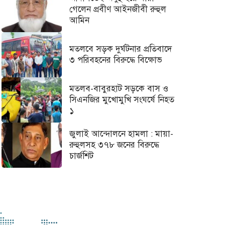
গেলেন প্রবীণ আইনজীবী রুহুল
আমিন
মতলবে সড়ক দুর্ঘটনার প্রতিবাদে
৩ পরিবহনের বিরুদ্ধে বিক্ষোভ
মতলব-বাবুরহাট সড়কে বাস ও
সিএনজির মুখোমুখি সংঘর্ষে নিহত
১
জুলাই আন্দোলনে হামলা : মায়া-
রুহুলসহ ৩৭৮ জনের বিরুদ্ধে
চার্জশিট