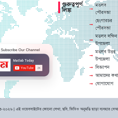
গুরুত্বপূর্ণ
মতলব
লিঙ্ক
পৌরসভা
ছেংগারচর
পৌরসভা
মতলব দক্ষিণ
উপজেলা
Subscribe Our Channel
মতলব উত্তর
উপজেলা
বিজ্ঞাপন
আমাদের কথ
যোগাযোগ
০২৩-২০২৬ | এই ওয়েবসাইটের কোনো লেখা, ছবি, ভিডিও অনুমতি ছাড়া ব্যবহার বেআই