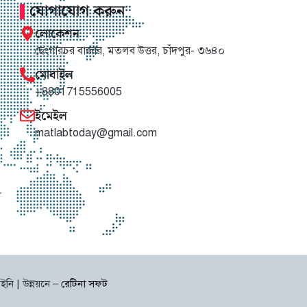
যোগাযোগ করুন
লোকেশন
ছেংগারচর বাজার, মতলব উত্তর, চাঁদপুর- ৩৬৪০
মোবাইল
+8801715556005
ইমেইল
matlabtoday@gmail.com
া
নি | উন্নয়নে –
রেটিনা সফট