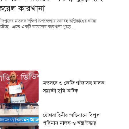
কয়েল কারখানা
াঁদপুরের মতলব দক্ষিণ উপজেলায় ভয়াবহ অগ্নিকাণ্ডের ঘটনা
টেছে। এতে একটি কয়েলের কারখানা পুড়ে…
মতলবে ৩ কেজি গাঁজাসহ মাদক
সম্রাজ্ঞী সুমি আটক
যৌথবাহিনীর অভিযানে বিপুল
পরিমান মাদক ও অস্ত্র উদ্ধার