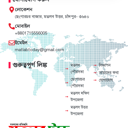
লোকেশন
ছেংগারচর বাজার, মতলব উত্তর, চাঁদপুর- ৩৬৪০
মোবাইল
+8801715556005
ইমেইল
matlabtoday@gmail.com
গুরুত্বপূর্ণ লিঙ্ক
মতলব
বিজ্ঞাপন
পৌরসভা
আমাদের কথা
ছেংগারচর
যোগাযোগ
পৌরসভা
মতলব দক্ষিণ
উপজেলা
মতলব উত্তর
উপজেলা