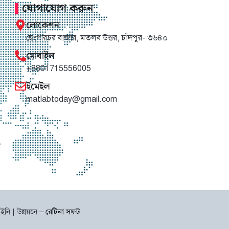
যোগাযোগ করুন
লোকেশন
ছেংগারচর বাজার, মতলব উত্তর, চাঁদপুর- ৩৬৪০
মোবাইল
+8801715556005
ইমেইল
matlabtoday@gmail.com
া
নি | উন্নয়নে –
রেটিনা সফট