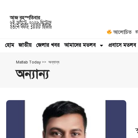
আজ
বৃহস্পতিবার
৬ই আগস্ট, ২০২৬ খ্রিস্টাব্দ
২২শে শ্রাবণ, ১৪৩৩ বঙ্গাব্দ
২৩শে সফর, ১৪৪৮ হিজরি
র
আলোচিত
হোম
জাতীয়
জেলার খবর
আমাদের মতলব
প্রবাসে মতলব
>
অন্যান্য
Matlab Today
অন্যান্য