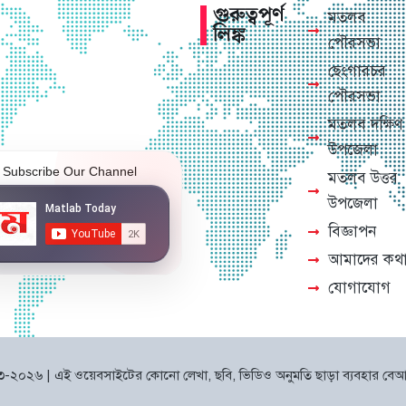
গুরুত্বপূর্ণ
মতলব
লিঙ্ক
পৌরসভা
ছেংগারচর
পৌরসভা
মতলব দক্ষিণ
উপজেলা
Subscribe Our Channel
মতলব উত্তর
উপজেলা
বিজ্ঞাপন
আমাদের কথ
যোগাযোগ
০২৩-২০২৬ | এই ওয়েবসাইটের কোনো লেখা, ছবি, ভিডিও অনুমতি ছাড়া ব্যবহার বেআই