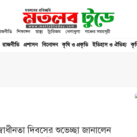
াজনীতি
শিক্ষাঙ্গন
স্বাস্থ্য
ট্যুরিজম
খেলাধুলা
লঞ্চের সময়সূচী
রাজনীতি
প্রশাসন
বিনোদন
কৃষি ও প্রকৃতি
ইতিহাস ও ঐতিহ্য
কৃত
স্বাধীনতা দিবসের শুভেচ্ছা জানালেন