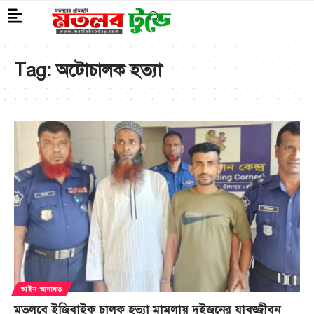
Tag:
অটোচালক হত্যা
আইন-আদালত
মতলবে ইজিবাইক চালক হত্যা মামলায় দুইজনের যাবজ্জীবন