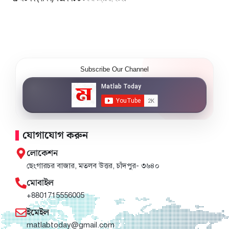
Subscribe Our Channel
যোগাযোগ করুন
লোকেশন
ছেংগারচর বাজার, মতলব উত্তর, চাঁদপুর- ৩৬৪০
মোবাইল
+8801715556005
ইমেইল
matlabtoday@gmail.com