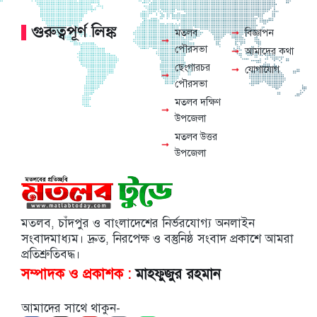
গুরুত্বপূর্ণ লিঙ্ক
মতলব
বিজ্ঞাপন
পৌরসভা
আমাদের কথা
ছেংগারচর
যোগাযোগ
পৌরসভা
মতলব দক্ষিণ
উপজেলা
মতলব উত্তর
উপজেলা
মতলব, চাঁদপুর ও বাংলাদেশের নির্ভরযোগ্য অনলাইন
সংবাদমাধ্যম। দ্রুত, নিরপেক্ষ ও বস্তুনিষ্ঠ সংবাদ প্রকাশে আমরা
প্রতিশ্রুতিবদ্ধ।
সম্পাদক ও প্রকাশক :
মাহফুজুর রহমান
আমাদের সাথে থাকুন-