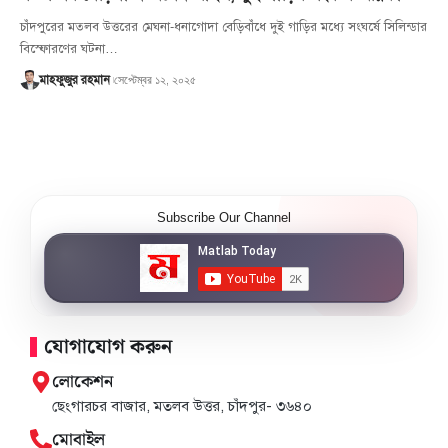
চাঁদপুরের মতলব উত্তরের মেঘনা-ধনাগোদা বেড়িবাঁধে দুই গাড়ির মধ্যে সংঘর্ষে সিলিন্ডার
বিস্ফোরণের ঘটনা…
সেপ্টেম্বর ১২, ২০২৫
মাহফুজুর রহমান
Subscribe Our Channel
যোগাযোগ করুন
লোকেশন
ছেংগারচর বাজার, মতলব উত্তর, চাঁদপুর- ৩৬৪০
মোবাইল