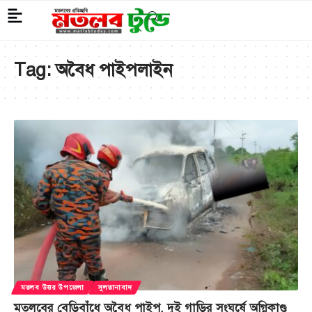
Tag:
অবৈধ পাইপলাইন
মতলব উত্তর উপজেলা
সুলতানাবাদ
মতলবের বেড়িবাঁধে অবৈধ পাইপ, দুই গাড়ির সংঘর্ষে অগ্নিকাণ্ড