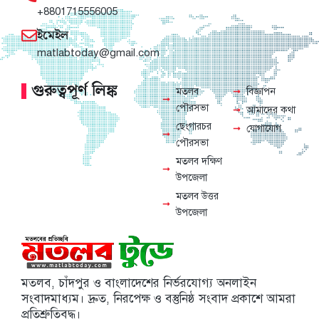
+8801715556005
ইমেইল
matlabtoday@gmail.com
গুরুত্বপূর্ণ লিঙ্ক
মতলব
বিজ্ঞাপন
পৌরসভা
আমাদের কথা
ছেংগারচর
যোগাযোগ
পৌরসভা
মতলব দক্ষিণ
উপজেলা
মতলব উত্তর
উপজেলা
মতলব, চাঁদপুর ও বাংলাদেশের নির্ভরযোগ্য অনলাইন
সংবাদমাধ্যম। দ্রুত, নিরপেক্ষ ও বস্তুনিষ্ঠ সংবাদ প্রকাশে আমরা
প্রতিশ্রুতিবদ্ধ।