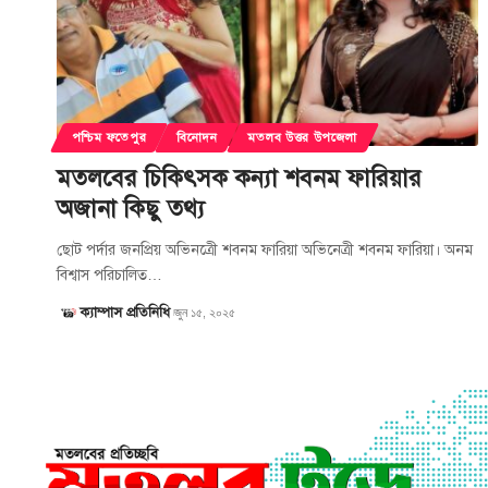
পশ্চিম ফতেপুর
বিনোদন
মতলব উত্তর উপজেলা
মতলবের চিকিৎসক কন্যা শবনম ফারিয়ার
অজানা কিছু তথ্য
ছোট পর্দার জনপ্রিয় অভিনত্রেী শবনম ফারিয়া অভিনেত্রী শবনম ফারিয়া। অনম
বিশ্বাস পরিচালিত…
ক্যাম্পাস প্রতিনিধি
জুন ১৫, ২০২৫