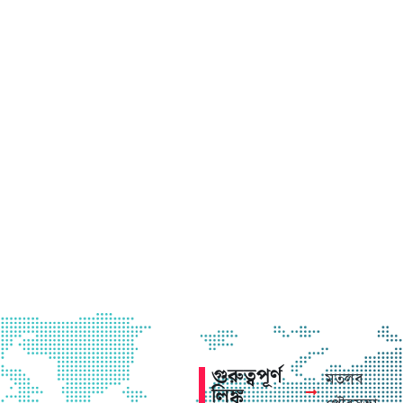
গুরুত্বপূর্ণ
মতলব
লিঙ্ক