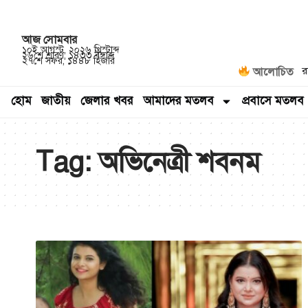
আজ
সোমবার
১০ই আগস্ট, ২০২৬ খ্রিস্টাব্দ
২৬শে শ্রাবণ, ১৪৩৩ বঙ্গাব্দ
২৭শে সফর, ১৪৪৮ হিজরি
র
আলোচিত
হোম
জাতীয়
জেলার খবর
আমাদের মতলব
প্রবাসে মতলব
Tag:
অভিনেত্রী শবনম