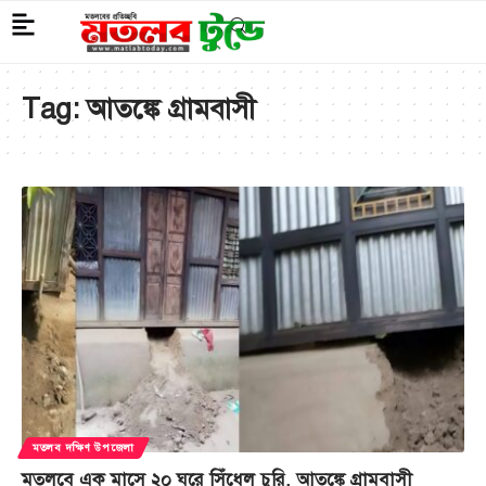
Tag:
আতঙ্কে গ্রামবাসী
মতলব দক্ষিণ উপজেলা
মতলবে এক মাসে ২০ ঘরে সিঁধেল চুরি, আতঙ্কে গ্রামবাসী