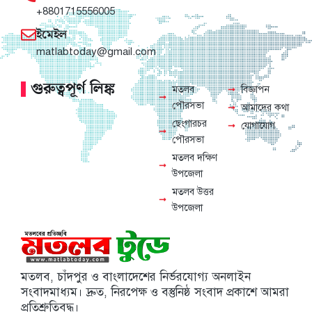
+8801715556005
ইমেইল
matlabtoday@gmail.com
গুরুত্বপূর্ণ লিঙ্ক
মতলব
বিজ্ঞাপন
পৌরসভা
আমাদের কথা
ছেংগারচর
যোগাযোগ
পৌরসভা
মতলব দক্ষিণ
উপজেলা
মতলব উত্তর
উপজেলা
মতলব, চাঁদপুর ও বাংলাদেশের নির্ভরযোগ্য অনলাইন
সংবাদমাধ্যম। দ্রুত, নিরপেক্ষ ও বস্তুনিষ্ঠ সংবাদ প্রকাশে আমরা
প্রতিশ্রুতিবদ্ধ।