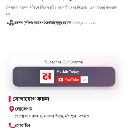
চাঁদপুরের মতলব দক্ষিণে সিঁধেল চুরির মহামারী দেখা দিয়েছে। এক মাসের ব্যবধানে
২০…
সেপ্টেম্বর ২০, ২০২৫
মতলব (দক্ষিণ) করেসপন্ডেন্ট
মাহফুজুর রহমান
Subscribe Our Channel
যোগাযোগ করুন
লোকেশন
ছেংগারচর বাজার, মতলব উত্তর, চাঁদপুর- ৩৬৪০
মোবাইল