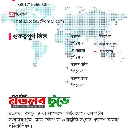
+8801715556005
ইমেইল
matlabtoday@gmail.com
গুরুত্বপূর্ণ লিঙ্ক
মতলব
বিজ্ঞাপন
পৌরসভা
আমাদের কথা
ছেংগারচর
যোগাযোগ
পৌরসভা
মতলব দক্ষিণ
উপজেলা
মতলব উত্তর
উপজেলা
মতলব, চাঁদপুর ও বাংলাদেশের নির্ভরযোগ্য অনলাইন
সংবাদমাধ্যম। দ্রুত, নিরপেক্ষ ও বস্তুনিষ্ঠ সংবাদ প্রকাশে আমরা
প্রতিশ্রুতিবদ্ধ।