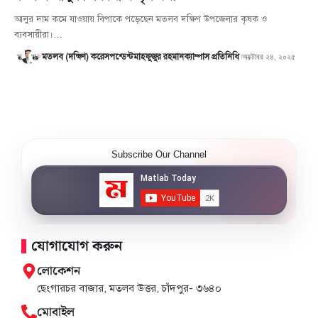
আলুর দাম কমে যাওয়ায় বিপাকে পড়েছেন মতলব দক্ষিণ উপজেলার কৃষক ও
ব্যবসায়ীরা।…
অক্টোবর ২৪, ২০২৫
মতলব (দক্ষিণ) করেসপন্ডেন্ট
মাহফুজুর রহমান
ক্যাম্পাস প্রতিনিধি
Subscribe Our Channel
যোগাযোগ করুন
লোকেশন
ছেংগারচর বাজার, মতলব উত্তর, চাঁদপুর- ৩৬৪০
মোবাইল