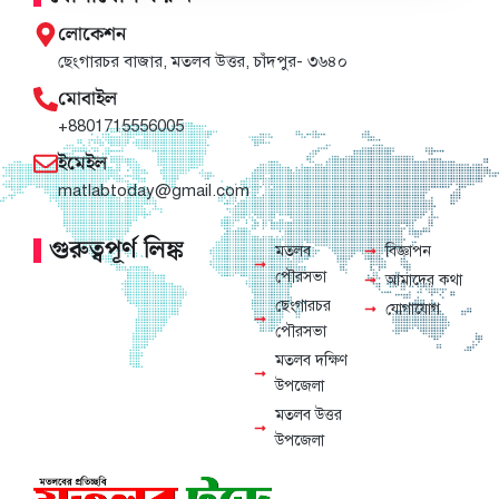
লোকেশন
ছেংগারচর বাজার, মতলব উত্তর, চাঁদপুর- ৩৬৪০
মোবাইল
+8801715556005
ইমেইল
matlabtoday@gmail.com
গুরুত্বপূর্ণ লিঙ্ক
মতলব
বিজ্ঞাপন
পৌরসভা
আমাদের কথা
ছেংগারচর
যোগাযোগ
পৌরসভা
মতলব দক্ষিণ
উপজেলা
মতলব উত্তর
উপজেলা