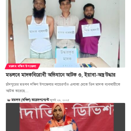
মতলব দক্ষিণ উপজেলা
মতলবে মাদকবিরোধী অভিযানে আটক ৩, ইয়াবা-অস্ত্র উদ্ধার
চাঁদপুরের মতলব দক্ষিণ উপজেলার নায়েরগাঁও এলাকা থেকে তিন মাদক ব্যবসায়ীকে
আটক করেছে…
জুলাই ২৬, ২০২৫
মতলব (দক্ষিণ) করেসপন্ডেন্ট