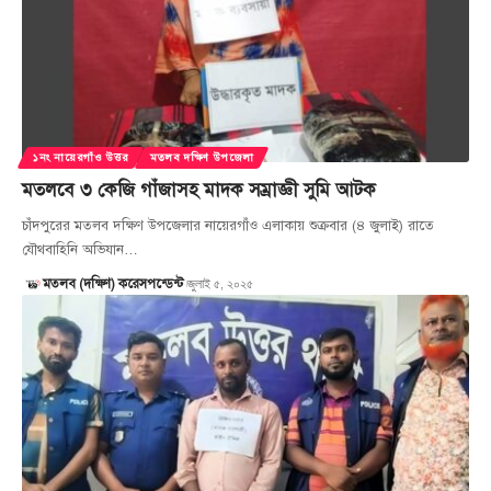
১নং নায়েরগাঁও উত্তর
মতলব দক্ষিণ উপজেলা
মতলবে ৩ কেজি গাঁজাসহ মাদক সম্রাজ্ঞী সুমি আটক
চাঁদপুরের মতলব দক্ষিণ উপজেলার নায়েরগাঁও এলাকায় শুক্রবার (৪ জুলাই) রাতে
যৌথবাহিনি অভিযান…
জুলাই ৫, ২০২৫
মতলব (দক্ষিণ) করেসপন্ডেন্ট