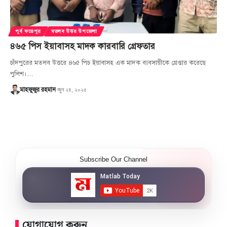
পূর্ব ফতেপুর
মতলব উত্তর উপজেলা
৪৬৫ পিস ইয়াবাসহ মাদক কারবারি গ্রেফতার
চাঁদপুরের মতলব উত্তরে ৪৬৫ পিচ ইয়াবাসহ এক মাদক ব্যবসায়ীকে গ্রেপ্তার করেছে
পুলিশ।…
জুন ২৪, ২০২৫
মাহফুজুর রহমান
Subscribe Our Channel
যোগাযোগ করুন