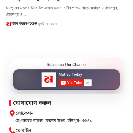
চাঁদপুরের মতলব উত্তর উপজেলার মেঘনা নদীর পশ্চিম পাড়ে অবস্থিত এখলাসপুর,
মোহনপুর ও…
জুলাই ২৫, ২০২৫
স্টাফ করেসপন্ডেন্ট
Subscribe Our Channel
যোগাযোগ করুন
লোকেশন
ছেংগারচর বাজার, মতলব উত্তর, চাঁদপুর- ৩৬৪০
মোবাইল