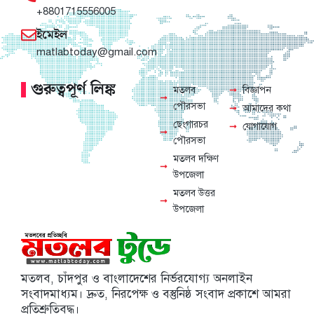
+8801715556005
ইমেইল
matlabtoday@gmail.com
গুরুত্বপূর্ণ লিঙ্ক
মতলব
বিজ্ঞাপন
পৌরসভা
আমাদের কথা
ছেংগারচর
যোগাযোগ
পৌরসভা
মতলব দক্ষিণ
উপজেলা
মতলব উত্তর
উপজেলা
মতলব, চাঁদপুর ও বাংলাদেশের নির্ভরযোগ্য অনলাইন
সংবাদমাধ্যম। দ্রুত, নিরপেক্ষ ও বস্তুনিষ্ঠ সংবাদ প্রকাশে আমরা
প্রতিশ্রুতিবদ্ধ।