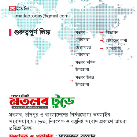
ইমেইল
matlabtoday@gmail.com
গুরুত্বপূর্ণ লিঙ্ক
মতলব
বিজ্ঞাপন
পৌরসভা
আমাদের কথা
ছেংগারচর
যোগাযোগ
পৌরসভা
মতলব দক্ষিণ
উপজেলা
মতলব উত্তর
উপজেলা
মতলব, চাঁদপুর ও বাংলাদেশের নির্ভরযোগ্য অনলাইন
সংবাদমাধ্যম। দ্রুত, নিরপেক্ষ ও বস্তুনিষ্ঠ সংবাদ প্রকাশে আমরা
প্রতিশ্রুতিবদ্ধ।
সম্পাদক ও প্রকাশক :
মাহফুজুর রহমান