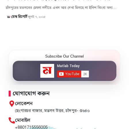
চাঁদপুরের মতলবের মেঘনা নদীতে এখন আর দেখা মিলছে না ইলিশ কিংবা অন্য…
জুলাই ৭, ২০২৫
ডেস্ক রিপোর্ট
Subscribe Our Channel
যোগাযোগ করুন
লোকেশন
ছেংগারচর বাজার, মতলব উত্তর, চাঁদপুর- ৩৬৪০
মোবাইল
+8801715556005