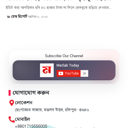
ইডিট করা আপত্তিকর ছবি ৫০ হাজার টাকা না দিলে ফেসবুকে ছড়িয়ে দেওয়ার…
অক্টোবর ৫, ২০২৫
ডেস্ক রিপোর্ট
Subscribe Our Channel
যোগাযোগ করুন
লোকেশন
ছেংগারচর বাজার, মতলব উত্তর, চাঁদপুর- ৩৬৪০
মোবাইল
+8801715556005