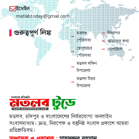
ইমেইল
matlabtoday@gmail.com
গুরুত্বপূর্ণ লিঙ্ক
মতলব
বিজ্ঞাপন
পৌরসভা
আমাদের কথা
ছেংগারচর
যোগাযোগ
পৌরসভা
মতলব দক্ষিণ
উপজেলা
মতলব উত্তর
উপজেলা
মতলব, চাঁদপুর ও বাংলাদেশের নির্ভরযোগ্য অনলাইন
সংবাদমাধ্যম। দ্রুত, নিরপেক্ষ ও বস্তুনিষ্ঠ সংবাদ প্রকাশে আমরা
প্রতিশ্রুতিবদ্ধ।
সম্পাদক ও প্রকাশক :
মাহফুজুর রহমান