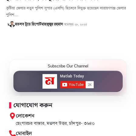
কুষ্টিয়া জেলার নতুন পুলিশ সুপার (এসপি) হিসেবে নিযুক্ত হয়েছেন নারায়ণগঞ্জ জেলার
পুলিশ…
নভেম্বর ২৮, ২০২৫
মতলব টুডে রিপোর্ট
মাহফুজুর রহমান
Subscribe Our Channel
যোগাযোগ করুন
লোকেশন
ছেংগারচর বাজার, মতলব উত্তর, চাঁদপুর- ৩৬৪০
মোবাইল