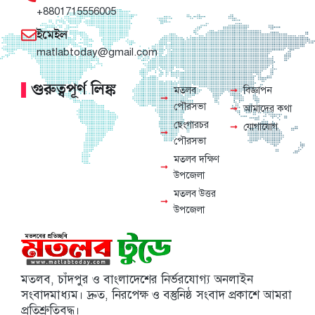
+8801715556005
ইমেইল
matlabtoday@gmail.com
গুরুত্বপূর্ণ লিঙ্ক
মতলব
বিজ্ঞাপন
পৌরসভা
আমাদের কথা
ছেংগারচর
যোগাযোগ
পৌরসভা
মতলব দক্ষিণ
উপজেলা
মতলব উত্তর
উপজেলা
মতলব, চাঁদপুর ও বাংলাদেশের নির্ভরযোগ্য অনলাইন
সংবাদমাধ্যম। দ্রুত, নিরপেক্ষ ও বস্তুনিষ্ঠ সংবাদ প্রকাশে আমরা
প্রতিশ্রুতিবদ্ধ।