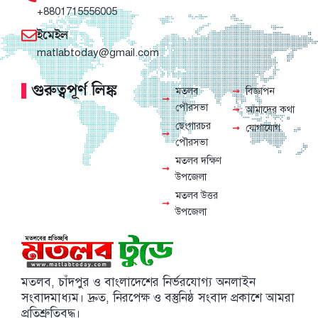
+8801715556005
ইমেইল
matlabtoday@gmail.com
গুরুত্বপূর্ণ লিঙ্ক
মতলব
বিজ্ঞাপন
পৌরসভা
আমাদের কথা
ছেংগারচর
যোগাযোগ
পৌরসভা
মতলব দক্ষিণ
উপজেলা
মতলব উত্তর
উপজেলা
মতলব, চাঁদপুর ও বাংলাদেশের নির্ভরযোগ্য অনলাইন
সংবাদমাধ্যম। দ্রুত, নিরপেক্ষ ও বস্তুনিষ্ঠ সংবাদ প্রকাশে আমরা
প্রতিশ্রুতিবদ্ধ।