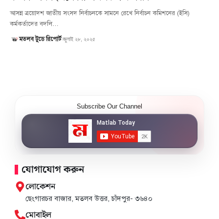
আসন্ন ত্রয়োদশ জাতীয় সংসদ নির্বাচনকে সামনে রেখে নির্বাচন কমিশনের (ইসি)
কর্মকর্তাদের বদলি…
জুলাই ২৮, ২০২৫
মতলব টুডে রিপোর্ট
Subscribe Our Channel
যোগাযোগ করুন
লোকেশন
ছেংগারচর বাজার, মতলব উত্তর, চাঁদপুর- ৩৬৪০
মোবাইল