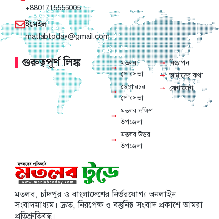
+8801715556005
ইমেইল
matlabtoday@gmail.com
গুরুত্বপূর্ণ লিঙ্ক
মতলব
বিজ্ঞাপন
পৌরসভা
আমাদের কথা
ছেংগারচর
যোগাযোগ
পৌরসভা
মতলব দক্ষিণ
উপজেলা
মতলব উত্তর
উপজেলা
মতলব, চাঁদপুর ও বাংলাদেশের নির্ভরযোগ্য অনলাইন
সংবাদমাধ্যম। দ্রুত, নিরপেক্ষ ও বস্তুনিষ্ঠ সংবাদ প্রকাশে আমরা
প্রতিশ্রুতিবদ্ধ।