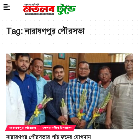
Tag:
নারাযণপুর পৌরসভা
নারায়ণপুর পৌরসভা
মতলব দক্ষিণ উপজেলা
নারায়ণপুর পৌরসভায় পাঁচ জনের যোগদান