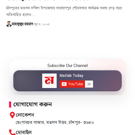
চাঁদপুরের মতলব দক্ষিণ উপজেলার নারায়ণপুর পৌরসভার কার্যক্রম শুরুর দেড় বছর
অতিবাহিত হলেও…
জুন ৪, ২০২৫
মাহফুজুর রহমান
Subscribe Our Channel
যোগাযোগ করুন
লোকেশন
ছেংগারচর বাজার, মতলব উত্তর, চাঁদপুর- ৩৬৪০
মোবাইল