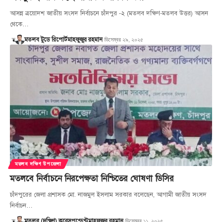
আসন্ন ত্রয়োদশ জাতীয় সংসদ নির্বাচনে চাঁদপুর -২ (মতলব দক্ষিণ-মতলব উত্তর) আসন
থেকে…
ডিসেম্বর ২৯, ২০২৫
মতলব টুডে রিপোর্ট
মাহফুজুর রহমান
মতলব দক্ষিণ উপজেলা
মতলবে নির্বাচনে নিরপেক্ষতা নিশ্চিতের ঘোষণা ডিসির
চাঁদপুরের জেলা প্রশাসক মো. নাজমুল ইসলাম সরকার বলেছেন, আগামী জাতীয় সংসদ
নির্বাচন…
ডিসেম্বর ১১, ২০২৫
মতলব (দক্ষিণ) করেসপন্ডেন্ট
মাহফুজুর রহমান