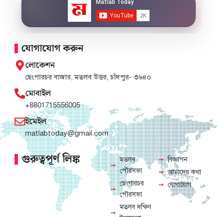
যোগাযোগ করুন
লোকেশন
ছেংগারচর বাজার, মতলব উত্তর, চাঁদপুর- ৩৬৪০
মোবাইল
+8801715556005
ইমেইল
matlabtoday@gmail.com
গুরুত্বপূর্ণ লিঙ্ক
মতলব
বিজ্ঞাপন
পৌরসভা
আমাদের কথা
ছেংগারচর
যোগাযোগ
পৌরসভা
মতলব দক্ষিণ