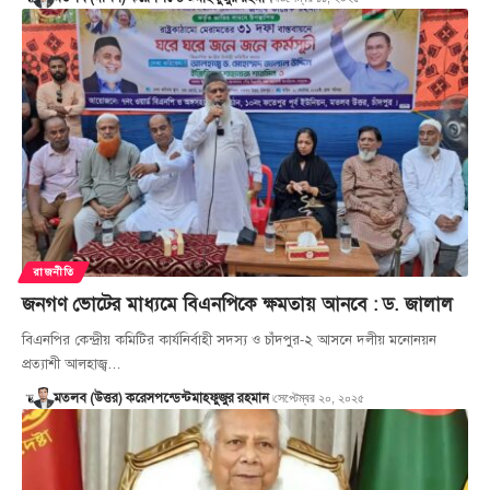
রাজনীতি
জনগণ ভোটের মাধ্যমে বিএনপিকে ক্ষমতায় আনবে : ড. জালাল
বিএনপির কেন্দ্রীয় কমিটির কার্যনির্বাহী সদস্য ও চাঁদপুর-২ আসনে দলীয় মনোনয়ন
প্রত্যাশী আলহাজ্ব…
সেপ্টেম্বর ২০, ২০২৫
মতলব (উত্তর) করেসপন্ডেন্ট
মাহফুজুর রহমান