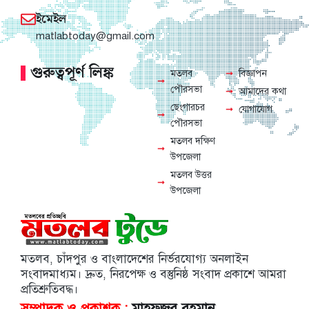
ইমেইল
matlabtoday@gmail.com
গুরুত্বপূর্ণ লিঙ্ক
মতলব
বিজ্ঞাপন
পৌরসভা
আমাদের কথা
ছেংগারচর
যোগাযোগ
পৌরসভা
মতলব দক্ষিণ
উপজেলা
মতলব উত্তর
উপজেলা
মতলব, চাঁদপুর ও বাংলাদেশের নির্ভরযোগ্য অনলাইন
সংবাদমাধ্যম। দ্রুত, নিরপেক্ষ ও বস্তুনিষ্ঠ সংবাদ প্রকাশে আমরা
প্রতিশ্রুতিবদ্ধ।
সম্পাদক ও প্রকাশক :
মাহফুজুর রহমান