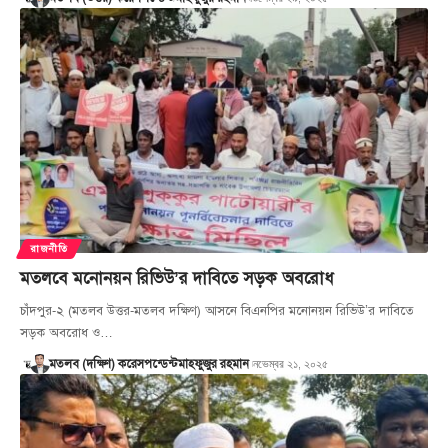
রাজনীতি
মতলবে মনোনয়ন রিভিউ’র দাবিতে সড়ক অবরোধ
চাঁদপুর-২ (মতলব উত্তর-মতলব দক্ষিণ) আসনে বিএনপির মনোনয়ন রিভিউ’র দাবিতে
সড়ক অবরোধ ও…
নভেম্বর ২১, ২০২৫
মতলব (দক্ষিণ) করেসপন্ডেন্ট
মাহফুজুর রহমান