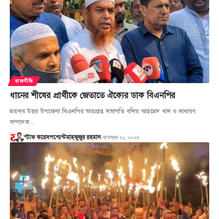
রাজনীতি
ধানের শীষের প্রার্থীকে জেতাতে ঐক্যের ডাক বিএনপির
মতলব উত্তর উপজেলা বিএনপির ভারপ্রাপ্ত সভাপতি বশির আহমেদ খান ও সাধারণ
সম্পাদক…
নভেম্বর ২১, ২০২৫
স্টাফ করেসপন্ডেন্ট
মাহফুজুর রহমান