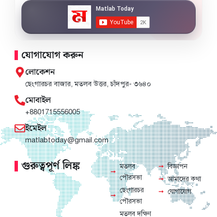
যোগাযোগ করুন
লোকেশন
ছেংগারচর বাজার, মতলব উত্তর, চাঁদপুর- ৩৬৪০
মোবাইল
+8801715556005
ইমেইল
matlabtoday@gmail.com
গুরুত্বপূর্ণ লিঙ্ক
মতলব
বিজ্ঞাপন
পৌরসভা
আমাদের কথা
ছেংগারচর
যোগাযোগ
পৌরসভা
মতলব দক্ষিণ