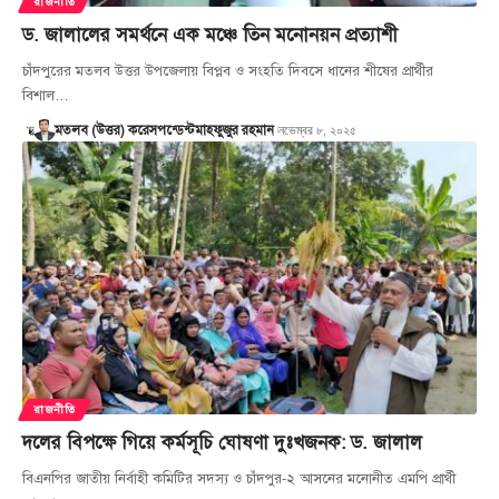
রাজনীতি
ড. জালালের সমর্থনে এক মঞ্চে তিন মনোনয়ন প্রত্যাশী
চাঁদপুরের মতলব উত্তর উপজেলায় বিপ্লব ও সংহতি দিবসে ধানের শীষের প্রার্থীর
বিশাল…
নভেম্বর ৮, ২০২৫
মতলব (উত্তর) করেসপন্ডেন্ট
মাহফুজুর রহমান
রাজনীতি
দলের বিপক্ষে গিয়ে কর্মসূচি ঘোষণা দুঃখজনক: ড. জালাল
বিএনপির জাতীয় নির্বাহী কমিটির সদস্য ও চাঁদপুর-২ আসনের মনোনীত এমপি প্রার্থী