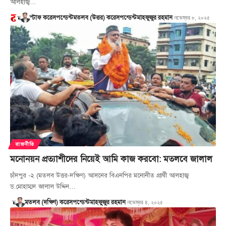
আলহাজ্ব…
নভেম্বর ৮, ২০২৫
স্টাফ করেসপন্ডেন্ট
মতলব (উত্তর) করেসপন্ডেন্ট
মাহফুজুর রহমান
রাজনীতি
মনোনয়ন প্রত্যাশীদের নিয়েই আমি কাজ করবো: মতলবে জালাল
চাঁদপুর -২ (মতলব উত্তর-দক্ষিণ) আসনের বিএনপির মনোনীত প্রার্থী আলহাজ্ব
ড.মোহাম্মদ জালাল উদ্দিন…
নভেম্বর ৪, ২০২৫
মতলব (দক্ষিণ) করেসপন্ডেন্ট
মাহফুজুর রহমান