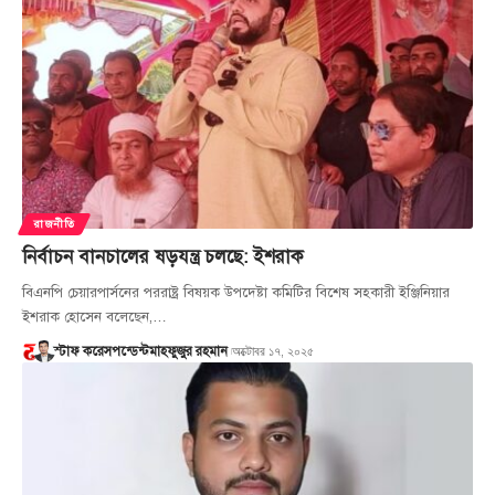
রাজনীতি
নির্বাচন বানচালের ষড়যন্ত্র চলছে: ইশরাক
বিএনপি চেয়ারপার্সনের পররাষ্ট্র বিষয়ক উপদেষ্টা কমিটির বিশেষ সহকারী ইঞ্জিনিয়ার
ইশরাক হোসেন বলেছেন,…
অক্টোবর ১৭, ২০২৫
স্টাফ করেসপন্ডেন্ট
মাহফুজুর রহমান