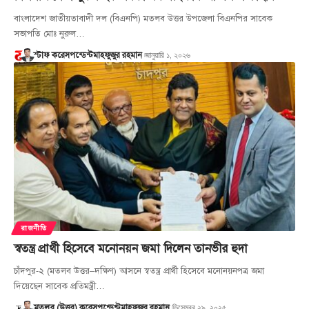
বাংলাদেশ জাতীয়তাবাদী দল (বিএনপি) মতলব উত্তর উপজেলা বিএনপির সাবেক
সভাপতি মোঃ নুরুল…
জানুয়ারি ১, ২০২৬
স্টাফ করেসপন্ডেন্ট
মাহফুজুর রহমান
রাজনীতি
স্বতন্ত্র প্রার্থী হিসেবে মনোনয়ন জমা দিলেন তানভীর হুদা
চাঁদপুর-২ (মতলব উত্তর–দক্ষিণ) আসনে স্বতন্ত্র প্রার্থী হিসেবে মনোনয়নপত্র জমা
দিয়েছেন সাবেক প্রতিমন্ত্রী…
ডিসেম্বর ২৯, ২০২৫
মতলব (উত্তর) করেসপন্ডেন্ট
মাহফুজুর রহমান