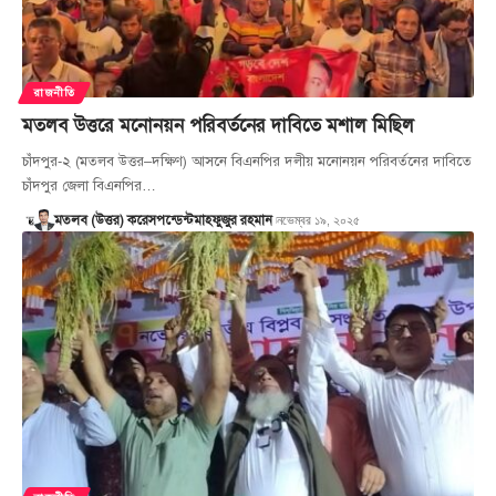
রাজনীতি
মতলব উত্তরে মনোনয়ন পরিবর্তনের দাবিতে মশাল মিছিল
চাঁদপুর-২ (মতলব উত্তর–দক্ষিণ) আসনে বিএনপির দলীয় মনোনয়ন পরিবর্তনের দাবিতে
চাঁদপুর জেলা বিএনপির…
নভেম্বর ১৯, ২০২৫
মতলব (উত্তর) করেসপন্ডেন্ট
মাহফুজুর রহমান