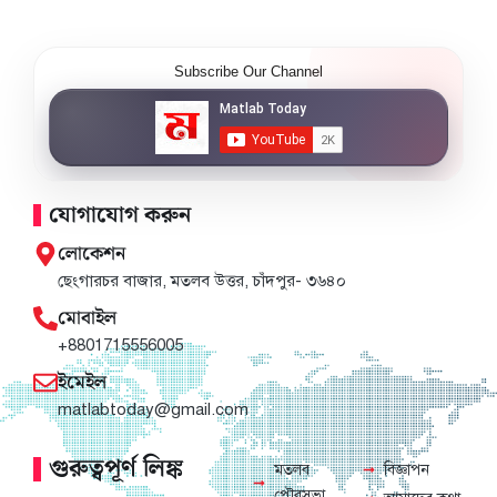
Subscribe Our Channel
যোগাযোগ করুন
লোকেশন
ছেংগারচর বাজার, মতলব উত্তর, চাঁদপুর- ৩৬৪০
মোবাইল
+8801715556005
ইমেইল
matlabtoday@gmail.com
গুরুত্বপূর্ণ লিঙ্ক
মতলব
বিজ্ঞাপন
পৌরসভা