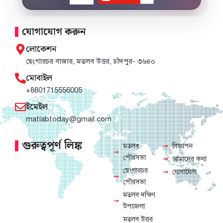
যোগাযোগ করুন
লোকেশন
ছেংগারচর বাজার, মতলব উত্তর, চাঁদপুর- ৩৬৪০
মোবাইল
+8801715556005
ইমেইল
matlabtoday@gmail.com
গুরুত্বপূর্ণ লিঙ্ক
মতলব
বিজ্ঞাপন
পৌরসভা
আমাদের কথা
ছেংগারচর
যোগাযোগ
পৌরসভা
মতলব দক্ষিণ
উপজেলা
মতলব উত্তর