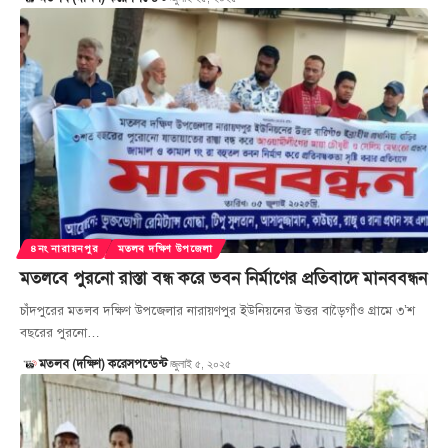
৪নং নারায়নপুর
মতলব দক্ষিণ উপজেলা
মতলবে পুরনো রাস্তা বন্ধ করে ভবন নির্মাণের প্রতিবাদে মানববন্ধন
চাঁদপুরের মতলব দক্ষিণ উপজেলার নারায়ণপুর ইউনিয়নের উত্তর বাড়ৈগাঁও গ্রামে ৩’শ
বছরের পুরনো…
জুলাই ৫, ২০২৫
মতলব (দক্ষিণ) করেসপন্ডেন্ট