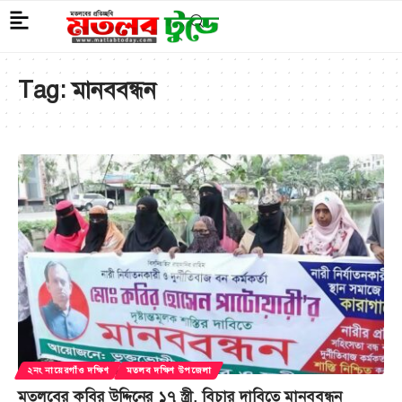
Tag:
মানববন্ধন
২নং নায়েরগাঁও দক্ষিণ
মতলব দক্ষিণ উপজেলা
মতলবের কবির উদ্দিনের ১৭ স্ত্রী, বিচার দাবিতে মানববন্ধন