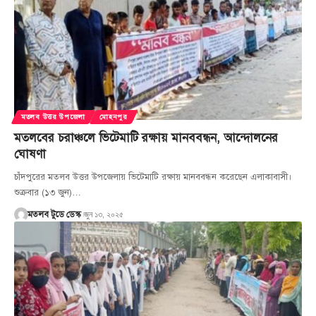
মতলব উত্তর উপজেলা
মোহনপুর
মতলবের চরাঞ্চলে ভিটেমাটি রক্ষায় মানববন্ধন, আন্দোলনের
ঘোষণা
চাঁদপুরের মতলব উত্তর উপজেলায় ভিটেমাটি রক্ষায় মানববন্ধন করেছেন এলাকাবাসী।
শুক্রবার (১৩ জুন)…
জুন ১৩, ২০২৫
মতলব টুডে ডেস্ক