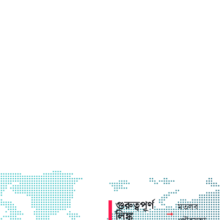
গুরুত্বপূর্ণ
মতলব
লিঙ্ক