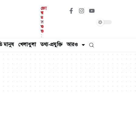
এ
ভো
খ
র
ন
৪
স
:
ম
৩
য়
৩
:
ি মানুষ
খেলাধুলা
তথ্য-প্রযুক্তি
আরও