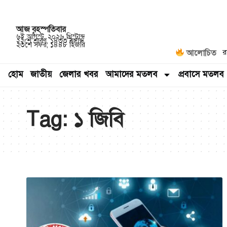
আজ
বৃহস্পতিবার
৬ই আগস্ট, ২০২৬ খ্রিস্টাব্দ
২২শে শ্রাবণ, ১৪৩৩ বঙ্গাব্দ
২৩শে সফর, ১৪৪৮ হিজরি
র
আলোচিত
হোম
জাতীয়
জেলার খবর
আমাদের মতলব
প্রবাসে মতলব
Tag:
১ জিবি