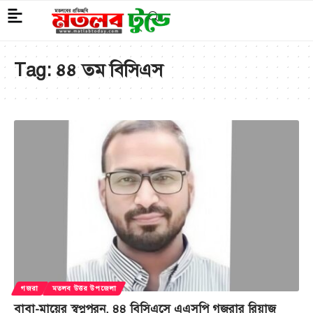
Tag:
৪৪ তম বিসিএস
গজরা
মতলব উত্তর উপজেলা
বাবা-মায়ের স্বপ্নপূরন, ৪৪ বিসিএসে এএসপি গজরার রিয়াজ