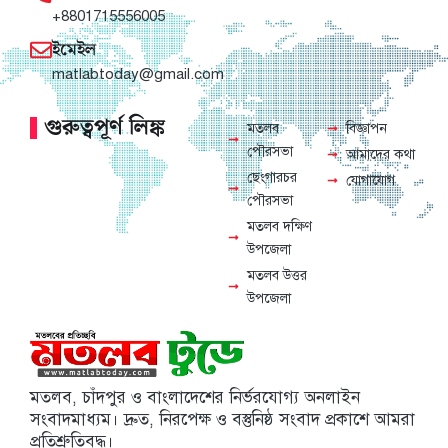
+8801715556005
ইমেইল
matlabtoday@gmail.com
গুরুত্বপূর্ণ লিঙ্ক
মতলব
বিজ্ঞাপন
পৌরসভা
আমাদের কথা
ছেংগারচর
যোগাযোগ
পৌরসভা
মতলব দক্ষিণ
উপজেলা
মতলব উত্তর
উপজেলা
মতলব, চাঁদপুর ও বাংলাদেশের নির্ভরযোগ্য অনলাইন
সংবাদমাধ্যম। দ্রুত, নিরপেক্ষ ও বস্তুনিষ্ঠ সংবাদ প্রকাশে আমরা
প্রতিশ্রুতিবদ্ধ।