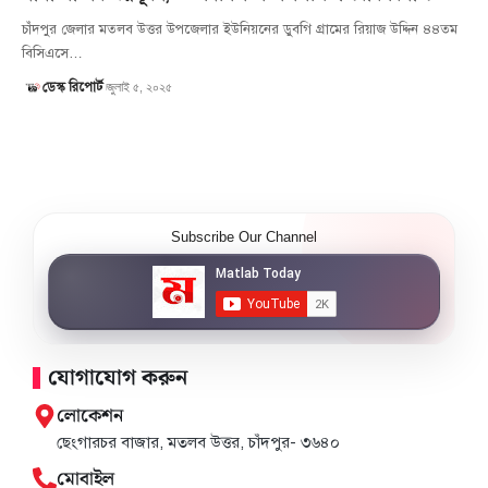
চাঁদপুর জেলার মতলব উত্তর উপজেলার ইউনিয়নের ডুবগি গ্রামের রিয়াজ উদ্দিন ৪৪তম
বিসিএসে…
জুলাই ৫, ২০২৫
ডেস্ক রিপোর্ট
Subscribe Our Channel
যোগাযোগ করুন
লোকেশন
ছেংগারচর বাজার, মতলব উত্তর, চাঁদপুর- ৩৬৪০
মোবাইল