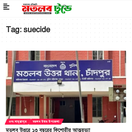
Tag:
suecide
৩নং সাদুল্লাপুর
মতলব উত্তর উপজেলা
মতলব উত্তরে ১৩ বছরের কিশোরীর আত্মহত্যা