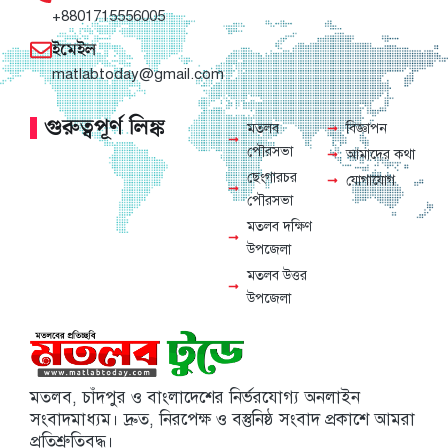
+8801715556005
ইমেইল
matlabtoday@gmail.com
গুরুত্বপূর্ণ লিঙ্ক
মতলব
বিজ্ঞাপন
পৌরসভা
আমাদের কথা
ছেংগারচর
যোগাযোগ
পৌরসভা
মতলব দক্ষিণ
উপজেলা
মতলব উত্তর
উপজেলা
মতলব, চাঁদপুর ও বাংলাদেশের নির্ভরযোগ্য অনলাইন
সংবাদমাধ্যম। দ্রুত, নিরপেক্ষ ও বস্তুনিষ্ঠ সংবাদ প্রকাশে আমরা
প্রতিশ্রুতিবদ্ধ।