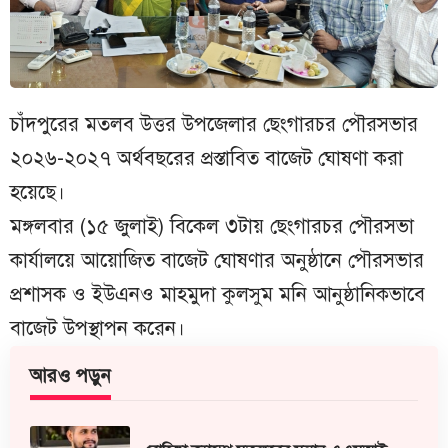
চাঁদপুরের মতলব উত্তর উপজেলার ছেংগারচর পৌরসভার
২০২৬-২০২৭ অর্থবছরের প্রস্তাবিত বাজেট ঘোষণা করা
হয়েছে।
মঙ্গলবার (১৫ জুলাই) বিকেল ৩টায় ছেংগারচর পৌরসভা
কার্যালয়ে আয়োজিত বাজেট ঘোষণার অনুষ্ঠানে পৌরসভার
প্রশাসক ও ইউএনও মাহমুদা কুলসুম মনি আনুষ্ঠানিকভাবে
বাজেট উপস্থাপন করেন।
আরও পড়ুন