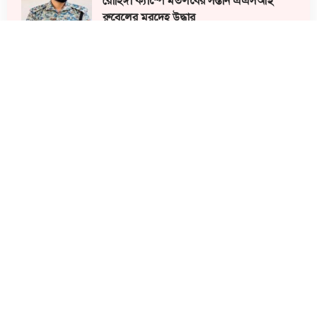
রোহিঙ্গা ক্যাম্পে মতলবের সন্তান এএসআই
রুবেলের মরদেহ উদ্ধার
সব মিলিয়ে ট্যালেন্টপুল ও সাধারণ, উভয় ক্যাটাগরিতে
১৯২ জন শিক্ষার্থী বৃত্তি লাভ করেছে। এ অর্জনে শিক্ষার্থী,
অভিভাবক, শিক্ষক ও সংশ্লিষ্ট শিক্ষা প্রতিষ্ঠানের মধ্যে
উৎসাহ-উদ্দীপনা সৃষ্টি হয়েছে। শিক্ষাবিদরা বলছেন, এ
ফলাফল মতলব উত্তরের শিক্ষার মানোন্নয়ন ও শিক্ষার্থীদের
ধারাবাহিক মেধারই প্রতিফলন।
বৃত্তিপ্রাপ্তদের রোল নম্বর:
ট্যালেন্টপুল (সরকারি) — মোট ৮৫ জন
৪০৫৬৭২১, ৪০৫৬৭২২, ৪০৫৬৭৩০, ৪০৫৬৭৩১,
৪০৫৬৭৪৩, ৪০৫৬৭৪৪, ৪০৫৬৭৫২, ৪০৫৬৭৫৩,
৪০৫৬৭৯০, ৪০৫৬৮০৯, ৪০৫৬৮১৩, ৪০৫৬৮৩১,