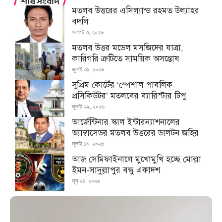
শীর্ষ সংবাদ
মতলব উত্তরের এসিল্যান্ড রহমত উল্যাহর
বদলি
আগস্ট ৩, ২০২৬
মতলব উত্তর মডেল মসজিদের যাত্রা,
কারিগরি ত্রুটিতে সাময়িক অসন্তোষ
জুলাই ৩১, ২০২৬
সুপ্রিম কোর্টের ‘স্পেশাল পাবলিক
প্রসিকিউটর’ মতলবের ব্যারিস্টার টিপু
জুলাই ২৯, ২০২৬
আর্জেন্টিনার স্কাল ইন্টারন্যাশনালের
অ্যাম্বাসেডর মতলব উত্তরের ডালটন জহির
জুলাই ১৯, ২০২৬
আজ সেমিফাইনালে মুখোমুখি হচ্ছে মোল্লা
ইমন-সাদুল্লাপুর বন্ধু একাদশ
জুন ২৪, ২০২৬