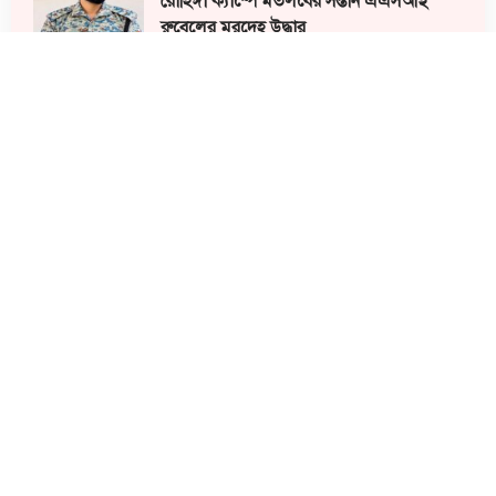
রোহিঙ্গা ক্যাম্পে মতলবের সন্তান এএসআই
রুবেলের মরদেহ উদ্ধার
সব মিলিয়ে ট্যালেন্টপুল ও সাধারণ, উভয় ক্যাটাগরিতে
১৯২ জন শিক্ষার্থী বৃত্তি লাভ করেছে। এ অর্জনে শিক্ষার্থী,
অভিভাবক, শিক্ষক ও সংশ্লিষ্ট শিক্ষা প্রতিষ্ঠানের মধ্যে
উৎসাহ-উদ্দীপনা সৃষ্টি হয়েছে। শিক্ষাবিদরা বলছেন, এ
ফলাফল মতলব উত্তরের শিক্ষার মানোন্নয়ন ও শিক্ষার্থীদের
ধারাবাহিক মেধারই প্রতিফলন।
বৃত্তিপ্রাপ্তদের রোল নম্বর:
ট্যালেন্টপুল (সরকারি) — মোট ৮৫ জন
৪০৫৬৭২১, ৪০৫৬৭২২, ৪০৫৬৭৩০, ৪০৫৬৭৩১,
৪০৫৬৭৪৩, ৪০৫৬৭৪৪, ৪০৫৬৭৫২, ৪০৫৬৭৫৩,
৪০৫৬৭৯০, ৪০৫৬৮০৯, ৪০৫৬৮১৩, ৪০৫৬৮৩১,