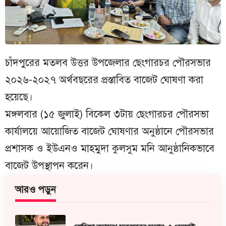
চাঁদপুরের মতলব উত্তর উপজেলার ছেংগারচর পৌরসভার
২০২৬-২০২৭ অর্থবছরের প্রস্তাবিত বাজেট ঘোষণা করা
হয়েছে।
মঙ্গলবার (১৫ জুলাই) বিকেল ৩টায় ছেংগারচর পৌরসভা
কার্যালয়ে আয়োজিত বাজেট ঘোষণার অনুষ্ঠানে পৌরসভার
প্রশাসক ও ইউএনও মাহমুদা কুলসুম মনি আনুষ্ঠানিকভাবে
বাজেট উপস্থাপন করেন।
আরও পড়ুন