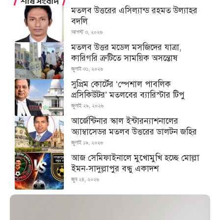
শীর্ষ সংবাদ
মতলব উত্তরের এসিল্যান্ড রহমত উল্যাহর
বদলি
আগস্ট ৩, ২০২৬
মতলব উত্তর মডেল মসজিদের যাত্রা,
কারিগরি ত্রুটিতে সাময়িক অসন্তোষ
জুলাই ৩১, ২০২৬
সুপ্রিম কোর্টের ‘স্পেশাল পাবলিক
প্রসিকিউটর’ মতলবের ব্যারিস্টার টিপু
জুলাই ২৯, ২০২৬
আর্জেন্টিনার স্কাল ইন্টারন্যাশনালের
অ্যাম্বাসেডর মতলব উত্তরের ডালটন জহির
জুলাই ১৯, ২০২৬
আজ সেমিফাইনালে মুখোমুখি হচ্ছে মোল্লা
ইমন-সাদুল্লাপুর বন্ধু একাদশ
জুন ২৪, ২০২৬