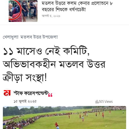
মতলব উত্তরে কলম কেনার প্রলোভনে ৮
বছরের শিশুকে ধর্ষণচেষ্টা
আগস্ট ৪, ২০২৬
খেলাধুলা
মতলব উত্তর উপজেলা
১১ মাসেও নেই কমিটি,
অভিভাবকহীন মতলব উত্তর
ক্রীড়া সংস্থা!
,
স্টাফ করেসপন্ডেন্ট
১৫ জুলাই ২০২৫
505 Views