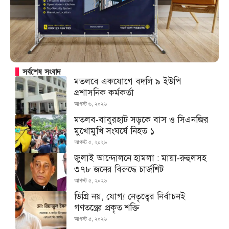
সর্বশেষ সংবাদ
মতলবে একযোগে বদলি ৯ ইউপি
প্রশাসনিক কর্মকর্তা
আগস্ট ৬, ২০২৬
মতলব-বাবুরহাট সড়কে বাস ও সিএনজির
মুখোমুখি সংঘর্ষে নিহত ১
আগস্ট ৫, ২০২৬
জুলাই আন্দোলনে হামলা : মায়া-রুহুলসহ
৩৭৮ জনের বিরুদ্ধে চার্জশিট
আগস্ট ৫, ২০২৬
ডিগ্রি নয়, যোগ্য নেতৃত্বের নির্বাচনই
গণতন্ত্রের প্রকৃত শক্তি
আগস্ট ৫, ২০২৬