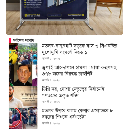
সর্বশেষ সংবাদ
মতলব-বাবুরহাট সড়কে বাস ও সিএনজির
মুখোমুখি সংঘর্ষে নিহত ১
আগস্ট ৫, ২০২৬
জুলাই আন্দোলনে হামলা : মায়া-রুহুলসহ
৩৭৮ জনের বিরুদ্ধে চার্জশিট
আগস্ট ৫, ২০২৬
ডিগ্রি নয়, যোগ্য নেতৃত্বের নির্বাচনই
গণতন্ত্রের প্রকৃত শক্তি
আগস্ট ৫, ২০২৬
মতলব উত্তরে কলম কেনার প্রলোভনে ৮
বছরের শিশুকে ধর্ষণচেষ্টা
আগস্ট ৪, ২০২৬