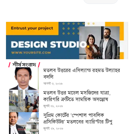
শীর্ষ সংবাদ
মতলব উত্তরের এসিল্যান্ড রহমত উল্যাহর
বদলি
আগস্ট ৩, ২০২৬
মতলব উত্তর মডেল মসজিদের যাত্রা,
কারিগরি ত্রুটিতে সাময়িক অসন্তোষ
জুলাই ৩১, ২০২৬
সুপ্রিম কোর্টের ‘স্পেশাল পাবলিক
প্রসিকিউটর’ মতলবের ব্যারিস্টার টিপু
জুলাই ২৯, ২০২৬