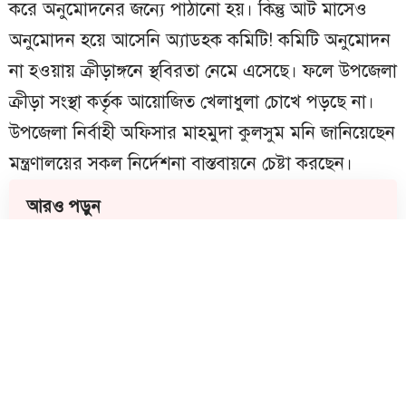
করে অনুমোদনের জন্যে পাঠানো হয়। কিন্তু আট মাসেও
অনুমোদন হয়ে আসেনি অ্যাডহক কমিটি! কমিটি অনুমোদন
না হওয়ায় ক্রীড়াঙ্গনে স্থবিরতা নেমে এসেছে। ফলে উপজেলা
ক্রীড়া সংস্থা কর্তৃক আয়োজিত খেলাধুলা চোখে পড়ছে না।
উপজেলা নির্বাহী অফিসার মাহমুদা কুলসুম মনি জানিয়েছেন
মন্ত্রণালয়ের সকল নির্দেশনা বাস্তবায়নে চেষ্টা করছেন।
আরও পড়ুন
মতলব উত্তরে ‘লীরা ইন্ডাস্ট্রিয়ালের’ ব্যবসায়িক
মতবিনিময় সভা অনুষ্ঠিত
রোহিঙ্গা ক্যাম্পে মতলবের সন্তান এএসআই
রুবেলের মরদেহ উদ্ধার