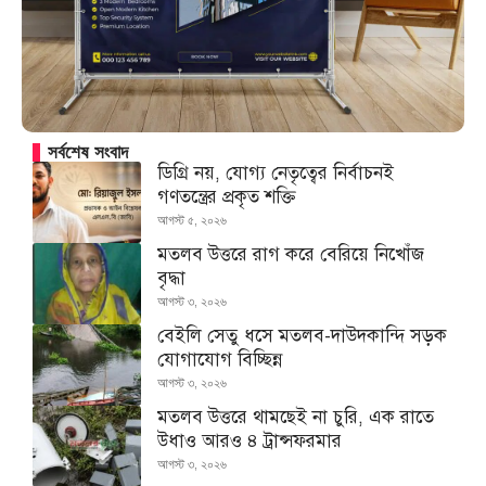
সর্বশেষ সংবাদ
ডিগ্রি নয়, যোগ্য নেতৃত্বের নির্বাচনই
গণতন্ত্রের প্রকৃত শক্তি
আগস্ট ৫, ২০২৬
মতলব উত্তরে রাগ করে বেরিয়ে নিখোঁজ
বৃদ্ধা
আগস্ট ৩, ২০২৬
বেইলি সেতু ধসে মতলব-দাউদকান্দি সড়ক
যোগাযোগ বিচ্ছিন্ন
আগস্ট ৩, ২০২৬
মতলব উত্তরে থামছেই না চুরি, এক রাতে
উধাও আরও ৪ ট্রান্সফরমার
আগস্ট ৩, ২০২৬