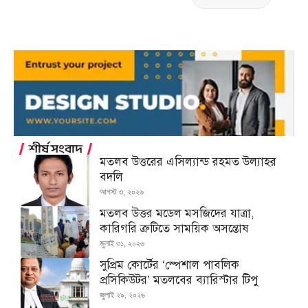
শীর্ষ সংবাদ
মতলব উত্তরের এসিল্যান্ড রহমত উল্যাহর
বদলি
আগস্ট ৩, ২০২৬
মতলব উত্তর মডেল মসজিদের যাত্রা,
কারিগরি ত্রুটিতে সাময়িক অসন্তোষ
জুলাই ৩১, ২০২৬
সুপ্রিম কোর্টের ‘স্পেশাল পাবলিক
প্রসিকিউটর’ মতলবের ব্যারিস্টার টিপু
জুলাই ২৯, ২০২৬