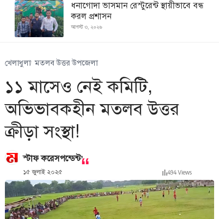
ধনাগোদা ভাসমান রেস্টুরেন্ট স্থায়ীভাবে বন্ধ
করল প্রশাসন
আগস্ট ৩, ২০২৬
খেলাধুলা
মতলব উত্তর উপজেলা
১১ মাসেও নেই কমিটি,
অভিভাবকহীন মতলব উত্তর
ক্রীড়া সংস্থা!
,
স্টাফ করেসপন্ডেন্ট
১৫ জুলাই ২০২৫
494 Views