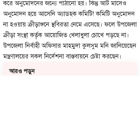
করে অনুমোদনের জন্যে পাঠানো হয়। কিন্তু আট মাসেও
অনুমোদন হয়ে আসেনি অ্যাডহক কমিটি! কমিটি অনুমোদন
না হওয়ায় ক্রীড়াঙ্গনে স্থবিরতা নেমে এসেছে। ফলে উপজেলা
ক্রীড়া সংস্থা কর্তৃক আয়োজিত খেলাধুলা চোখে পড়ছে না।
উপজেলা নির্বাহী অফিসার মাহমুদা কুলসুম মনি জানিয়েছেন
মন্ত্রণালয়ের সকল নির্দেশনা বাস্তবায়নে চেষ্টা করছেন।
আরও পড়ুন
মতলবে ইয়াবা সেবনের সময় ৩ যুবককে
গণধোলাই, পুলিশে সোপর্দ
আদালতেই অসুস্থ হয়ে মারা গেলেন প্রবীণ
আইনজীবী রুহুল আমিন