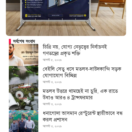
সর্বশেষ সংবাদ
ডিগ্রি নয়, যোগ্য নেতৃত্বের নির্বাচনই
গণতন্ত্রের প্রকৃত শক্তি
আগস্ট ৫, ২০২৬
বেইলি সেতু ধসে মতলব-দাউদকান্দি সড়ক
যোগাযোগ বিচ্ছিন্ন
আগস্ট ৩, ২০২৬
মতলব উত্তরে থামছেই না চুরি, এক রাতে
উধাও আরও ৪ ট্রান্সফরমার
আগস্ট ৩, ২০২৬
ধনাগোদা ভাসমান রেস্টুরেন্ট স্থায়ীভাবে বন্ধ
করল প্রশাসন
আগস্ট ৩, ২০২৬