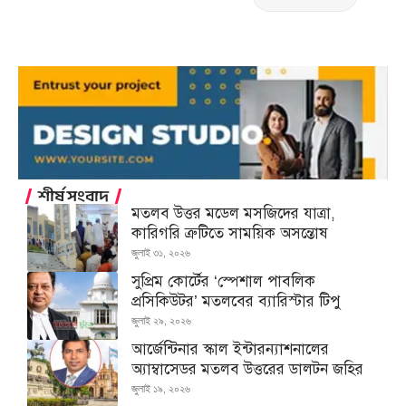
শীর্ষ সংবাদ
মতলব উত্তর মডেল মসজিদের যাত্রা,
কারিগরি ত্রুটিতে সাময়িক অসন্তোষ
জুলাই ৩১, ২০২৬
সুপ্রিম কোর্টের ‘স্পেশাল পাবলিক
প্রসিকিউটর’ মতলবের ব্যারিস্টার টিপু
জুলাই ২৯, ২০২৬
আর্জেন্টিনার স্কাল ইন্টারন্যাশনালের
অ্যাম্বাসেডর মতলব উত্তরের ডালটন জহির
জুলাই ১৯, ২০২৬