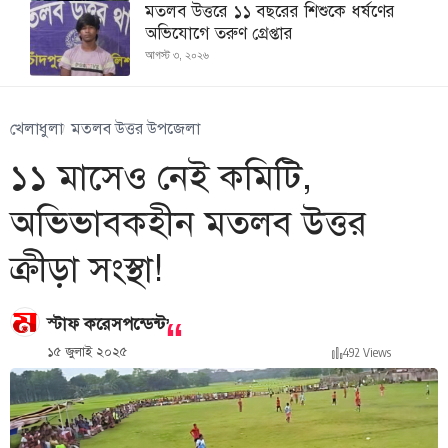
মতলব উত্তরে ১১ বছরের শিশুকে ধর্ষণের
অভিযোগে তরুণ গ্রেপ্তার
আগস্ট ৩, ২০২৬
খেলাধুলা
মতলব উত্তর উপজেলা
১১ মাসেও নেই কমিটি,
অভিভাবকহীন মতলব উত্তর
ক্রীড়া সংস্থা!
,
স্টাফ করেসপন্ডেন্ট
১৫ জুলাই ২০২৫
492 Views