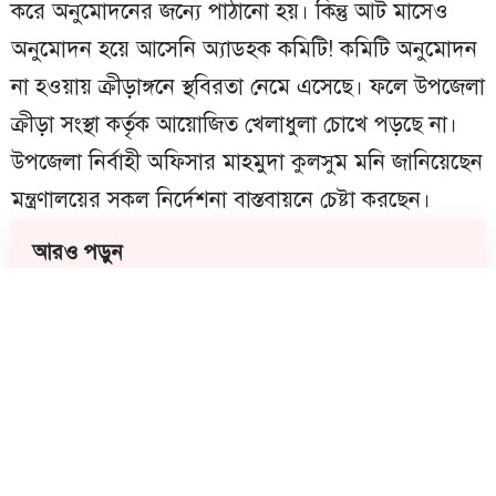
করে অনুমোদনের জন্যে পাঠানো হয়। কিন্তু আট মাসেও
অনুমোদন হয়ে আসেনি অ্যাডহক কমিটি! কমিটি অনুমোদন
না হওয়ায় ক্রীড়াঙ্গনে স্থবিরতা নেমে এসেছে। ফলে উপজেলা
ক্রীড়া সংস্থা কর্তৃক আয়োজিত খেলাধুলা চোখে পড়ছে না।
উপজেলা নির্বাহী অফিসার মাহমুদা কুলসুম মনি জানিয়েছেন
মন্ত্রণালয়ের সকল নির্দেশনা বাস্তবায়নে চেষ্টা করছেন।
আরও পড়ুন
আদালতেই অসুস্থ হয়ে মারা গেলেন প্রবীণ
আইনজীবী রুহুল আমিন
মতলবে সড়ক দুর্ঘটনার প্রতিবাদে ৩ পরিবহনের
বিরুদ্ধে বিক্ষোভ