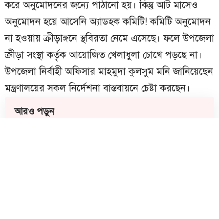
করে অনুমোদনের জন্যে পাঠানো হয়। কিন্তু আট মাসেও
অনুমোদন হয়ে আসেনি অ্যাডহক কমিটি! কমিটি অনুমোদন
না হওয়ায় ক্রীড়াঙ্গনে স্থবিরতা নেমে এসেছে। ফলে উপজেলা
ক্রীড়া সংস্থা কর্তৃক আয়োজিত খেলাধুলা চোখে পড়ছে না।
উপজেলা নির্বাহী অফিসার মাহমুদা কুলসুম মনি জানিয়েছেন
মন্ত্রণালয়ের সকল নির্দেশনা বাস্তবায়নে চেষ্টা করছেন।
আরও পড়ুন
ছেংগারচর বাজারে ‘হাজী বিরিয়ানি হাউজের’
যাত্রা, উপচে পড়া ভিড়
মতলব দক্ষিণ স্বাস্থ্য কমপ্লেক্স দ্রুত ১০১ শয্যায়
উন্নীত হবে: স্বাস্থ্যমন্ত্রী