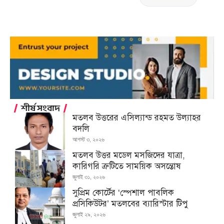
শীর্ষ সংবাদ
মতলব উত্তরের এসিল্যান্ড রহমত উল্যাহর
বদলি
আগস্ট ৩, ২০২৬
মতলব উত্তর মডেল মসজিদের যাত্রা,
কারিগরি ত্রুটিতে সাময়িক অসন্তোষ
জুলাই ৩১, ২০২৬
সুপ্রিম কোর্টের ‘স্পেশাল পাবলিক
প্রসিকিউটর’ মতলবের ব্যারিস্টার টিপু
জুলাই ২৯, ২০২৬