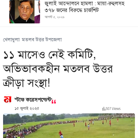
জুলাই আন্দোলনে হামলা : মায়া-রুহুলসহ
৩৭৮ জনের বিরুদ্ধে চার্জশিট
আগস্ট ৫, ২০২৬
খেলাধুলা
মতলব উত্তর উপজেলা
১১ মাসেও নেই কমিটি,
অভিভাবকহীন মতলব উত্তর
ক্রীড়া সংস্থা!
,
স্টাফ করেসপন্ডেন্ট
১৫ জুলাই ২০২৫
507 Views