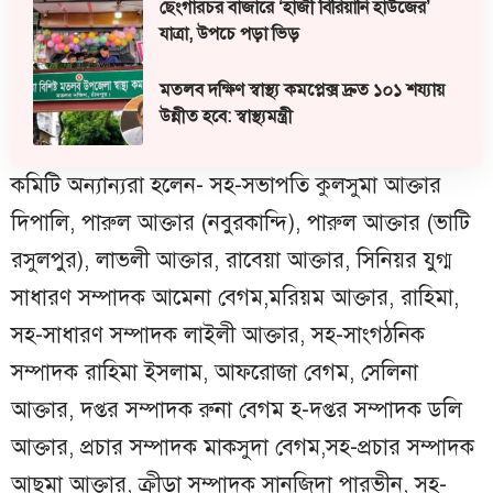
ছেংগারচর বাজারে ‘হাজী বিরিয়ানি হাউজের’
যাত্রা, উপচে পড়া ভিড়
মতলব দক্ষিণ স্বাস্থ্য কমপ্লেক্স দ্রুত ১০১ শয্যায়
উন্নীত হবে: স্বাস্থ্যমন্ত্রী
কমিটি অন্যান্যরা হলেন- সহ-সভাপতি কুলসুমা আক্তার
দিপালি, পারুল আক্তার (নবুরকান্দি), পারুল আক্তার (ভাটি
রসুলপুর), লাভলী আক্তার, রাবেয়া আক্তার, সিনিয়র যুগ্ম
সাধারণ সম্পাদক আমেনা বেগম,মরিয়ম আক্তার, রাহিমা,
সহ-সাধারণ সম্পাদক লাইলী আক্তার, সহ-সাংগঠনিক
সম্পাদক রাহিমা ইসলাম, আফরোজা বেগম, সেলিনা
আক্তার, দপ্তর সম্পাদক রুনা বেগম হ-দপ্তর সম্পাদক ডলি
আক্তার, প্রচার সম্পাদক মাকসুদা বেগম,সহ-প্রচার সম্পাদক
আছমা আক্তার, ক্রীড়া সম্পাদক সানজিদা পারভীন, সহ-