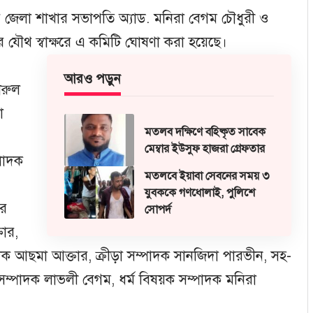
 জেলা শাখার সভাপতি অ্যাড. মনিরা বেগম চৌধুরী ও
ার যৌথ স্বাক্ষরে এ কমিটি ঘোষণা করা হয়েছে।
আরও পড়ুন
ারুল
া
মতলব দক্ষিণে বহিষ্কৃত সাবেক
মেম্বার ইউসুফ হাজরা গ্রেফতার
পাদক
মতলবে ইয়াবা সেবনের সময় ৩
যুবককে গণধোলাই, পুলিশে
তর
সোপর্দ
তার,
পাদক আছমা আক্তার, ক্রীড়া সম্পাদক সানজিদা পারভীন, সহ-
ক সম্পাদক লাভলী বেগম, ধর্ম বিষয়ক সম্পাদক মনিরা