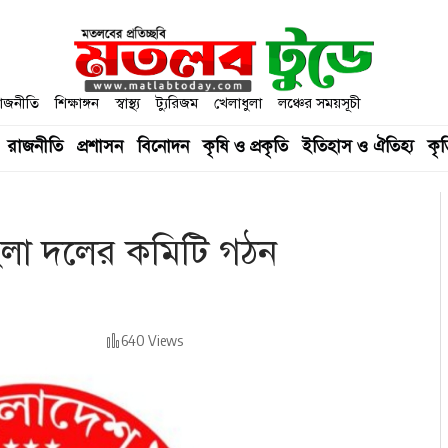
াজনীতি
শিক্ষাঙ্গন
স্বাস্থ্য
ট্যুরিজম
খেলাধুলা
লঞ্চের সময়সূচী
রাজনীতি
প্রশাসন
বিনোদন
কৃষি ও প্রকৃতি
ইতিহাস ও ঐতিহ্য
কৃত
লা দলের কমিটি গঠন
640 Views