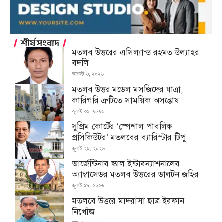
শীর্ষ সংবাদ
মতলব উত্তরের এসিল্যান্ড রহমত উল্যাহর
বদলি
আগস্ট ৩, ২০২৬
মতলব উত্তর মডেল মসজিদের যাত্রা,
কারিগরি ত্রুটিতে সাময়িক অসন্তোষ
জুলাই ৩১, ২০২৬
সুপ্রিম কোর্টের ‘স্পেশাল পাবলিক
প্রসিকিউটর’ মতলবের ব্যারিস্টার টিপু
জুলাই ২৯, ২০২৬
আর্জেন্টিনার স্কাল ইন্টারন্যাশনালের
অ্যাম্বাসেডর মতলব উত্তরের ডালটন জহির
জুলাই ১৯, ২০২৬
মতলবে উত্তরে মাদরাসা ছাত্র ইরফান
নিখোঁজ