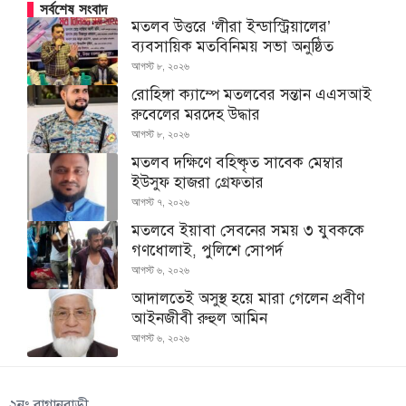
সর্বশেষ সংবাদ
মতলব উত্তরে ‘লীরা ইন্ডাস্ট্রিয়ালের’
ব্যবসায়িক মতবিনিময় সভা অনুষ্ঠিত
আগস্ট ৮, ২০২৬
রোহিঙ্গা ক্যাম্পে মতলবের সন্তান এএসআই
রুবেলের মরদেহ উদ্ধার
আগস্ট ৮, ২০২৬
মতলব দক্ষিণে বহিষ্কৃত সাবেক মেম্বার
ইউসুফ হাজরা গ্রেফতার
আগস্ট ৭, ২০২৬
মতলবে ইয়াবা সেবনের সময় ৩ যুবককে
গণধোলাই, পুলিশে সোপর্দ
আগস্ট ৬, ২০২৬
আদালতেই অসুস্থ হয়ে মারা গেলেন প্রবীণ
আইনজীবী রুহুল আমিন
আগস্ট ৬, ২০২৬
২নং বাগানবাড়ী