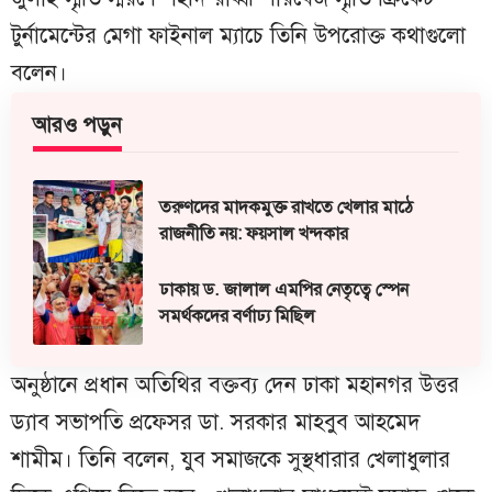
টুর্নামেন্টের মেগা ফাইনাল ম্যাচে তিনি উপরোক্ত কথাগুলো
বলেন।
আরও পড়ুন
তরুণদের মাদকমুক্ত রাখতে খেলার মাঠে
রাজনীতি নয়: ফয়সাল খন্দকার
ঢাকায় ড. জালাল এমপির নেতৃত্বে স্পেন
সমর্থকদের বর্ণাঢ্য মিছিল
অনুষ্ঠানে প্রধান অতিথির বক্তব্য দেন ঢাকা মহানগর উত্তর
ড্যাব সভাপতি প্রফেসর ডা. সরকার মাহবুব আহমেদ
শামীম। তিনি বলেন, যুব সমাজকে সুস্থধারার খেলাধুলার