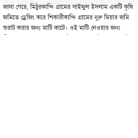
জানা গেছে, মিঠুরকান্দি গ্রামের সাইফুল ইসলাম একটি কৃষি
জমিতে ড্রেজিং করে শিকারীকান্দি গ্রামের নুরু মিয়ার জমি
ভরাট করার জন্য মাটি কাটে। ওই মাটি নেওয়ার জন্য
শ্রীরায়েরচর-ছেংগারচর আঞ্চলিক সড়কে প্রতিবন্ধকতা সৃষ্টি
করেছে। এ ঘটনার সংবাদ পেয়ে অভিযান চালিয়ে
তাৎক্ষনিক সড়কের পাইপ অপসারণ করা হয় এবং রাতের
মধ্যে ড্রেজার ও পাইট সরিয়ে নেওয়ার জন্য ড্রেজার মালিকে
নোটিশ করা হয়েছে। নির্ধারিত সময়ের মধ্যে ড্রেজার মেশিন
না সরালে তাকে আইনের আওতায় আনার ব্যাপারে
নিদের্শনা দেওয়া হয়েছে।
সহকারি কমিশনার (ভূমি) হিল্লোল চাকমা বলেন, যেকোন
জমিতে ড্রেজিং সম্পূর্ণ নিষেধ। ড্রেজিং করতে হলে ডিসি
মহোদয়ের অনুমতি লাগবে এবং কৃষি জমিতে ড্রেজিং সম্পূর্ণ