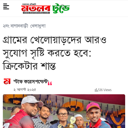
২নং বাগানবাড়ী
খেলাধুলা
গ্রামের খেলোয়াড়দের আরও
সুযোগ সৃষ্টি করতে হবে:
ক্রিকেটার শান্ত
,
স্টাফ করেসপন্ডেন্ট
২ আগস্ট ২০২৫
536 Views