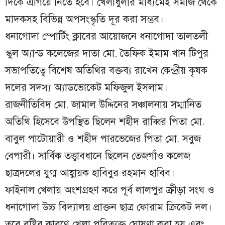
দিকে এগিয়ে নিতে হবে। খেলাধুলার মাধ্যমেই সমাজ থেকে
মাদকসহ বিভিন্ন অপসংস্কৃতি দূর করা সম্ভব।
ধনাগোদা স্পোর্টিং ক্লাবের আয়োজনে ধনাগোদা তালতলী
স্কুল অ্যান্ড কলেজের দাতা মো. তৈফিক ইমাম খান টিপুর
সভাপতিত্বে বিশেষ অতিথির বক্তব্য রাখেন কেন্দ্রীয় কৃষক
দলের সদস্য অ্যাডভোকেট মফিজুল ইসলাম।
রাজনীতিবিদ মো. জামাল উদ্দিনের সঞ্চালনায় সম্মানিত
অতিথি হিসেবে উপস্থিত ছিলেন শহীদ রাব্বির পিতা মো.
বাবুল পাটোয়ারী ও শহীদ পারভেজের পিতা মো. সবুজ
বেপারী। সার্বিক তত্ত্বাবধানে ছিলেন তেজগাঁও কলেজ
ছাত্রদলের যুগ্ম আহ্বায়ক হাবিবুর রহমান হাবিব।
ফাইনাল খেলায় অংশগ্রহণ করে পূর্ব লালপুর ক্রীড়া সংঘ ও
ধনাগোদা উচ্চ বিদ্যালয় প্রাক্তন ছাত্র ফোরাম ক্রিকেট দল।
তবে বৃষ্টির কারণে খেলা পরিত্যক্ত ঘোষণা করা হয় এবং