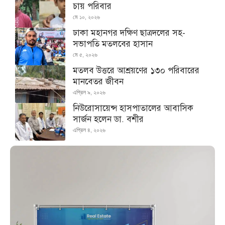
চায় পরিবার
মে ১০, ২০২৬
ঢাকা মহানগর দক্ষিণ ছাত্রদলের সহ-
সভাপতি মতলবের হাসান
মে ৫, ২০২৬
মতলব উত্তরে আশ্রয়ণের ১৩০ পরিবারের
মানবেতর জীবন
এপ্রিল ৯, ২০২৬
নিউরোসায়েন্স হাসপাতালের আবাসিক
সার্জন হলেন ডা. বশীর
এপ্রিল ৪, ২০২৬