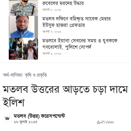
রুবেলের মরদেহ উদ্ধার
আগস্ট ৮, ২০২৬
মতলব দক্ষিণে বহিষ্কৃত সাবেক মেম্বার
ইউসুফ হাজরা গ্রেফতার
আগস্ট ৭, ২০২৬
মতলবে ইয়াবা সেবনের সময় ৩ যুবককে
গণধোলাই, পুলিশে সোপর্দ
আগস্ট ৬, ২০২৬
অর্থ-বাণিজ্য
কৃষি ও প্রকৃতি
মতলব উত্তরের আড়তে চড়া দামে
ইলিশ
মতলব (উত্তর) করেসপন্ডেন্ট
২৯ জুলাই ২০২৫
475 Views