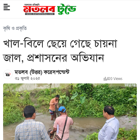
কৃষি ও প্রকৃতি
খাল-বিলে ছেয়ে গেছে চায়না
জাল, প্রশাসনের অভিযান
মতলব (উত্তর) করেসপন্ডেন্ট
৩১ জুলাই ২০২৫
820 Views