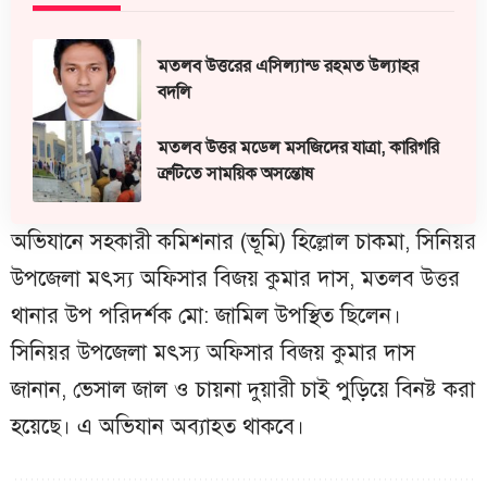
মতলব উত্তরের এসিল্যান্ড রহমত উল্যাহর
বদলি
মতলব উত্তর মডেল মসজিদের যাত্রা, কারিগরি
ত্রুটিতে সাময়িক অসন্তোষ
অভিযানে সহকারী কমিশনার (ভূমি) হিল্লোল চাকমা, সিনিয়র
উপজেলা মৎস্য অফিসার বিজয় কুমার দাস, মতলব উত্তর
থানার উপ পরিদর্শক মো: জামিল উপস্থিত ছিলেন।
সিনিয়র উপজেলা মৎস্য অফিসার বিজয় কুমার দাস
জানান, ভেসাল জাল ও চায়না দুয়ারী চাই পুড়িয়ে বিনষ্ট করা
হয়েছে। এ অভিযান অব্যাহত থাকবে।