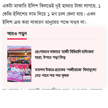
একটা মাঝারি ইলিশ কিনতেই দুই হাজার টাকা লাগছে, ১
কেজি ইলিশের দাম দিয়ে ১ মণ চাল কেনা যায়। এখন
ইলিশ ক্রয় করা সাধারণ মানুষের পক্ষে সম্ভব না।
আরও পড়ুন
ছেংগারচর বাজারে ‘হাজী বিরিয়ানি হাউজের’
যাত্রা, উপচে পড়া ভিড়
মতলব উত্তরে ব্র্যাকের ‘পঙ্খীরাজে’ বিনামূল্যে
সেচ পাবে শত শত কৃষক
’মঙ্গলবার (২৯ জুলাই) সরেজমিনে ঘুরে দেখা যায়, আড়তে
১ কেজি ওজনের ইলিশ বিক্রি হচ্ছে ২৩০০ থেকে ২৪০০
টাকায়। মাঝারি আকারের ৬০০ থেকে ৭০০ গ্রাম ওজনের