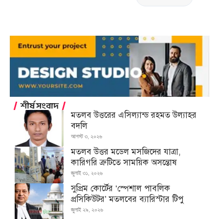
শীর্ষ সংবাদ
মতলব উত্তরের এসিল্যান্ড রহমত উল্যাহর
বদলি
আগস্ট ৩, ২০২৬
মতলব উত্তর মডেল মসজিদের যাত্রা,
কারিগরি ত্রুটিতে সাময়িক অসন্তোষ
জুলাই ৩১, ২০২৬
সুপ্রিম কোর্টের ‘স্পেশাল পাবলিক
প্রসিকিউটর’ মতলবের ব্যারিস্টার টিপু
জুলাই ২৯, ২০২৬