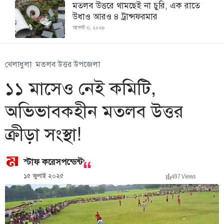
মতলব উত্তরে থামছেই না চুরি, এক রাতে
উধাও আরও ৪ ট্রান্সফরমার
আগস্ট ৩, ২০২৬
খেলাধুলা
মতলব উত্তর উপজেলা
১১ মাসেও নেই কমিটি,
অভিভাবকহীন মতলব উত্তর
ক্রীড়া সংস্থা!
,
স্টাফ করেসপন্ডেন্ট
১৫ জুলাই ২০২৫
497 Views