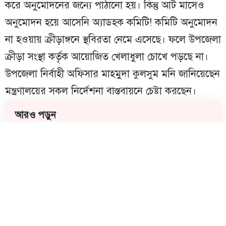
করে অনুমোদনের জন্যে পাঠানো হয়। কিন্তু আট মাসেও
অনুমোদন হয়ে আসেনি অ্যাডহক কমিটি! কমিটি অনুমোদন
না হওয়ায় ক্রীড়াঙ্গনে স্থবিরতা নেমে এসেছে। ফলে উপজেলা
ক্রীড়া সংস্থা কর্তৃক আয়োজিত খেলাধুলা চোখে পড়ছে না।
উপজেলা নির্বাহী অফিসার মাহমুদা কুলসুম মনি জানিয়েছেন
মন্ত্রণালয়ের সকল নির্দেশনা বাস্তবায়নে চেষ্টা করছেন।
আরও পড়ুন
মতলব দক্ষিণে বহিষ্কৃত সাবেক মেম্বার ইউসুফ
হাজরা গ্রেফতার
মতলবে ইয়াবা সেবনের সময় ৩ যুবককে
গণধোলাই, পুলিশে সোপর্দ