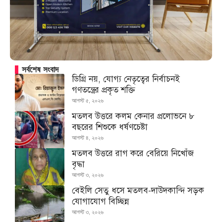
সর্বশেষ সংবাদ
ডিগ্রি নয়, যোগ্য নেতৃত্বের নির্বাচনই
গণতন্ত্রের প্রকৃত শক্তি
আগস্ট ৫, ২০২৬
মতলব উত্তরে কলম কেনার প্রলোভনে ৮
বছরের শিশুকে ধর্ষণচেষ্টা
আগস্ট ৪, ২০২৬
মতলব উত্তরে রাগ করে বেরিয়ে নিখোঁজ
বৃদ্ধা
আগস্ট ৩, ২০২৬
বেইলি সেতু ধসে মতলব-দাউদকান্দি সড়ক
যোগাযোগ বিচ্ছিন্ন
আগস্ট ৩, ২০২৬