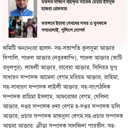
মতলব দক্ষিণে বহিষ্কৃত সাবেক মেম্বার ইউসুফ
হাজরা গ্রেফতার
মতলবে ইয়াবা সেবনের সময় ৩ যুবককে
গণধোলাই, পুলিশে সোপর্দ
কমিটি অন্যান্যরা হলেন- সহ-সভাপতি কুলসুমা আক্তার
দিপালি, পারুল আক্তার (নবুরকান্দি), পারুল আক্তার (ভাটি
রসুলপুর), লাভলী আক্তার, রাবেয়া আক্তার, সিনিয়র যুগ্ম
সাধারণ সম্পাদক আমেনা বেগম,মরিয়ম আক্তার, রাহিমা,
সহ-সাধারণ সম্পাদক লাইলী আক্তার, সহ-সাংগঠনিক
সম্পাদক রাহিমা ইসলাম, আফরোজা বেগম, সেলিনা
আক্তার, দপ্তর সম্পাদক রুনা বেগম হ-দপ্তর সম্পাদক ডলি
আক্তার, প্রচার সম্পাদক মাকসুদা বেগম,সহ-প্রচার সম্পাদক
আছমা আক্তার, ক্রীড়া সম্পাদক সানজিদা পারভীন, সহ-