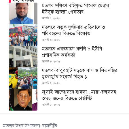
সর্বশেষ সংবাদ
মতলব দক্ষিণে বহিষ্কৃত সাবেক মেম্বার
ইউসুফ হাজরা গ্রেফতার
আগস্ট ৭, ২০২৬
মতলবে সড়ক দুর্ঘটনার প্রতিবাদে ৩
পরিবহনের বিরুদ্ধে বিক্ষোভ
আগস্ট ৬, ২০২৬
মতলবে একযোগে বদলি ৯ ইউপি
প্রশাসনিক কর্মকর্তা
আগস্ট ৬, ২০২৬
মতলব-বাবুরহাট সড়কে বাস ও সিএনজির
মুখোমুখি সংঘর্ষে নিহত ১
আগস্ট ৫, ২০২৬
জুলাই আন্দোলনে হামলা : মায়া-রুহুলসহ
৩৭৮ জনের বিরুদ্ধে চার্জশিট
আগস্ট ৫, ২০২৬
মতলব উত্তর উপজেলা
রাজনীতি