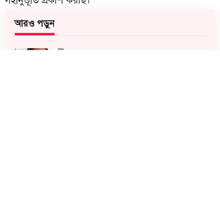
সহানুভূতি প্রকাশ করছি।
আরও পড়ুন
মতলব দক্ষিণে বহিষ্কৃত সাবেক মেম্বার ইউসুফ
হাজরা গ্রেফতার
মতলবে ইয়াবা সেবনের সময় ৩ যুবককে
গণধোলাই, পুলিশে সোপর্দ
দীর্ঘ ১৭ বছর ফ্যাসিস্ট আওয়ামী লীগের অত্যাচার-নির্যাতন
সহ্য করে বিএনপির লক্ষ লক্ষ নেতাকর্মী, আমাদের নেত্রী
বেগম খালেদা জিয়া ও আমাদের নেতা তারেক রহমান
সাহেবের এবং সর্বোপরি জিয়া পরিবারের চূড়ান্ত ত্যাগের
মাধ্যমে আমাদের প্রাণপ্রিয় এই সংগঠনটি মানুষের কাছে