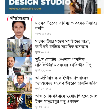
শীর্ষ সংবাদ
মতলব উত্তরের এসিল্যান্ড রহমত উল্যাহর
বদলি
আগস্ট ৩, ২০২৬
মতলব উত্তর মডেল মসজিদের যাত্রা,
কারিগরি ত্রুটিতে সাময়িক অসন্তোষ
জুলাই ৩১, ২০২৬
সুপ্রিম কোর্টের ‘স্পেশাল পাবলিক
প্রসিকিউটর’ মতলবের ব্যারিস্টার টিপু
জুলাই ২৯, ২০২৬
আর্জেন্টিনার স্কাল ইন্টারন্যাশনালের
অ্যাম্বাসেডর মতলব উত্তরের ডালটন জহির
জুলাই ১৯, ২০২৬
আজ সেমিফাইনালে মুখোমুখি হচ্ছে মোল্লা
ইমন-সাদুল্লাপুর বন্ধু একাদশ
জুন ২৪, ২০২৬