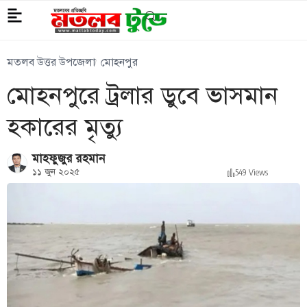
মতলব উত্তর উপজেলা
মোহনপুর
মোহনপুরে ট্রলার ডুবে ভাসমান
হকারের মৃত্যু
মাহফুজুর রহমান
১১ জুন ২০২৫
549 Views