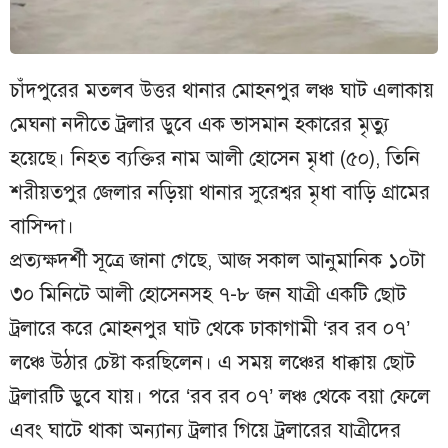
চাঁদপুরের মতলব উত্তর থানার মোহনপুর লঞ্চ ঘাট এলাকায়
মেঘনা নদীতে ট্রলার ডুবে এক ভাসমান হকারের মৃত্যু
হয়েছে। নিহত ব্যক্তির নাম আলী হোসেন মৃধা (৫০), তিনি
শরীয়তপুর জেলার নড়িয়া থানার সুরেশ্বর মৃধা বাড়ি গ্রামের
বাসিন্দা।
প্রত্যক্ষদর্শী সূত্রে জানা গেছে, আজ সকাল আনুমানিক ১০টা
৩০ মিনিটে আলী হোসেনসহ ৭-৮ জন যাত্রী একটি ছোট
ট্রলারে করে মোহনপুর ঘাট থেকে ঢাকাগামী ‘রব রব ০৭’
লঞ্চে উঠার চেষ্টা করছিলেন। এ সময় লঞ্চের ধাক্কায় ছোট
ট্রলারটি ডুবে যায়। পরে ‘রব রব ০৭’ লঞ্চ থেকে বয়া ফেলে
এবং ঘাটে থাকা অন্যান্য ট্রলার গিয়ে ট্রলারের যাত্রীদের