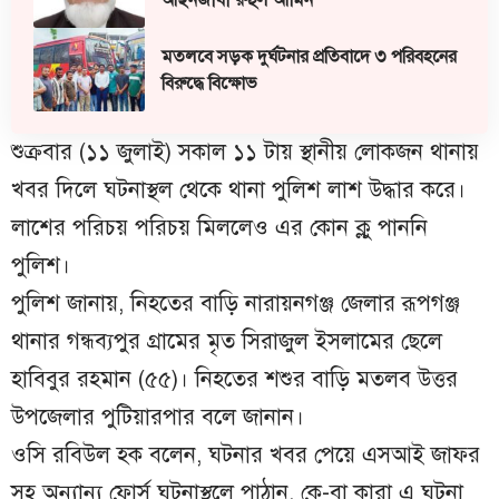
মতলবে সড়ক দুর্ঘটনার প্রতিবাদে ৩ পরিবহনের
বিরুদ্ধে বিক্ষোভ
শুক্রবার (১১ জুলাই) সকাল ১১ টায় স্থানীয় লোকজন থানায়
খবর দিলে ঘটনাস্থল থেকে থানা পুলিশ লাশ উদ্ধার করে।
লাশের পরিচয় পরিচয় মিললেও এর কোন ক্লু পাননি
পুলিশ।
পুলিশ জানায়, নিহতের বাড়ি নারায়নগঞ্জ জেলার রূপগঞ্জ
থানার গন্ধব্যপুর গ্রামের মৃত সিরাজুল ইসলামের ছেলে
হাবিবুর রহমান (৫৫)। নিহতের শশুর বাড়ি মতলব উত্তর
উপজেলার পুটিয়ারপার বলে জানান।
ওসি রবিউল হক বলেন, ঘটনার খবর পেয়ে এসআই জাফর
সহ অন্যান্য ফোর্স ঘটনাস্থলে পাঠান, কে-বা কারা এ ঘটনা