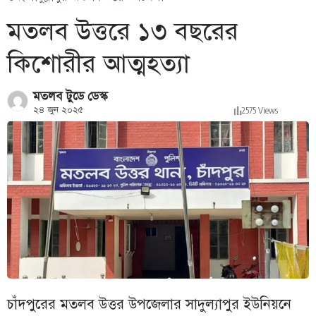
মতলব উত্তরে ১৩ বছরের
কিশোরীর আত্মহত্যা
মতলব টুডে ডেস্ক
২৪ জুন ২০২৫
2575 Views
চাঁদপুরের মতলব উত্তর উপজেলার সাদুল্যাপুর ইউনিয়নে