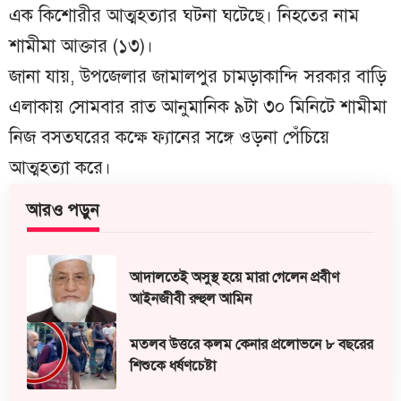
এক কিশোরীর আত্মহত্যার ঘটনা ঘটেছে। নিহতের নাম
শামীমা আক্তার (১৩)।
জানা যায়, উপজেলার জামালপুর চামড়াকান্দি সরকার বাড়ি
এলাকায় সোমবার রাত আনুমানিক ৯টা ৩০ মিনিটে শামীমা
নিজ বসতঘরের কক্ষে ফ্যানের সঙ্গে ওড়না পেঁচিয়ে
আত্মহত্যা করে।
আরও পড়ুন
আদালতেই অসুস্থ হয়ে মারা গেলেন প্রবীণ
আইনজীবী রুহুল আমিন
মতলব উত্তরে কলম কেনার প্রলোভনে ৮ বছরের
শিশুকে ধর্ষণচেষ্টা