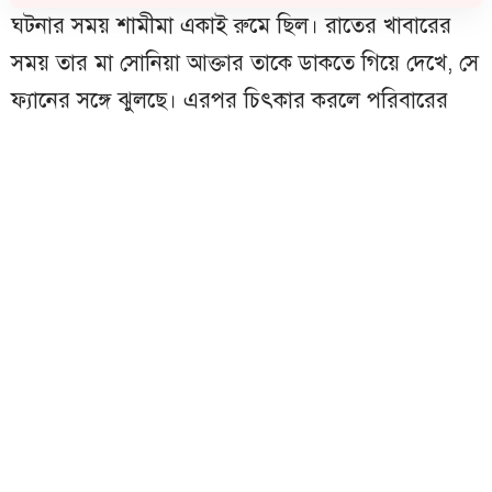
ঘটনার সময় শামীমা একাই রুমে ছিল। রাতের খাবারের
সময় তার মা সোনিয়া আক্তার তাকে ডাকতে গিয়ে দেখে, সে
ফ্যানের সঙ্গে ঝুলছে। এরপর চিৎকার করলে পরিবারের
অন্য সদস্য ও স্থানীয়রা ছুটে আসে।
ঘটনার সংবাদ পেয়ে মতলব উত্তর থানা পুলিশ ঘটনাস্থলে
উপস্থিত হয়ে মরদেহ উদ্ধার করে এবং আইনগত ব্যবস্থা
গ্রহণ করে। নিহত শামীমা জামালপুর চামড়াকান্দি সরকার
বাড়ির সুমন সরকার ও সোনিয়া আক্তারের মেয়ে।
মতলব উত্তর থানার ভারপ্রাপ্ত কর্মকর্তা (ওসি) মে. রবিউল
হক বিষয়টি নিশ্চিত করে বলেন, খবর পেয়ে পুলিশ
ঘটনাস্থলে গিয়েছে। প্রাথমিকভাবে এটি আত্মহত্যা বলেই
ধারণা করা হচ্ছে।