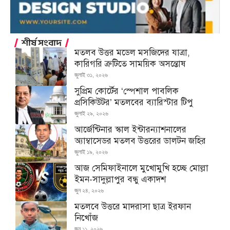
শীর্ষ সংবাদ
মতলব উত্তর মডেল মসজিদের যাত্রা,
কারিগরি ত্রুটিতে সাময়িক অসন্তোষ
জুলাই ৩১, ২০২৬
সুপ্রিম কোর্টের ‘স্পেশাল পাবলিক
প্রসিকিউটর’ মতলবের ব্যারিস্টার টিপু
জুলাই ২৯, ২০২৬
আর্জেন্টিনার স্কাল ইন্টারন্যাশনালের
অ্যাম্বাসেডর মতলব উত্তরের ডালটন জহির
জুলাই ১৯, ২০২৬
আজ সেমিফাইনালে মুখোমুখি হচ্ছে মোল্লা
ইমন-সাদুল্লাপুর বন্ধু একাদশ
জুন ২৪, ২০২৬
মতলবে উত্তরে মাদরাসা ছাত্র ইরফান
নিখোঁজ
জুন ১১, ২০২৬